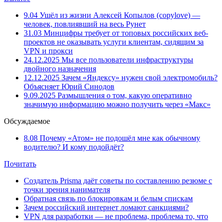
9.04
Ушёл из жизни Алексей Копылов (copylove) —
человек, повлиявший на весь Рунет
31.03
Минцифры требует от топовых российских веб-
проектов не оказывать услуги клиентам, сидящим за
VPN и прокси
24.12.2025
Мы все пользователи инфраструктуры
двойного назначения
12.12.2025
Зачем «Яндексу» нужен свой электромобиль?
Объясняет Юрий Синодов
9.09.2025
Размышления о том, какую оперативно
значимую информацию можно получить через «Макс»
Обсуждаемое
8.08
Почему «Атом» не подошёл мне как обычному
водителю? И кому подойдёт?
Почитать
Создатель Prisma даёт советы по составлению резюме с
точки зрения нанимателя
Обратная связь по блокировкам и белым спискам
Зачем российский интернет ломают санкциями?
VPN для разработки — не проблема, проблема то, что