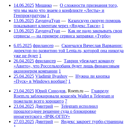
14.06.2025
Мишико
—
О сложности признания того,
что мы мало что знаем о конфликте «Лесты» и
Генпрокуратуры
1
13.06.2025
ZayunyaTyan
—
Казахскую скорую помощь
показывают клиентам через «Яндекс.Такси»
1
13.06.2025
ZayunyaTyan
—
Как не надо закрывать свои
сервисы — на примере сервиса заправки «Турбо»
6.05.2025
фрилансер
—
Скончался Вячеслав Варванин:
директор по развитию той Lenta.ru, которой она никогда
уже не будет
1
26.04.2025
фрилансер
—
Таврин убеждает команду
«Авито», что Россельхозбанк будет лишь финансовым
акционером компании
1
25.04.2025
Vladimir Ilyashov
—
Нужна ли кнопка
«Пуск» в Windows вообще?
1
23.04.2025
Юрий Синодов
,
Roem.ru
—
Главреду
Roem.ru заблокировали кошелёк Wallet в Telegram и
пожелали всего хорошего
7
23.04.2025
Дмитрий
—
Telegram исполнил
прошлогоднее решение суда о блокировке
иноагентского «ВЧК-ОГПУ»
27.03.2025
Дмитрий
—
Яндекс закроет турбо-страницы
1