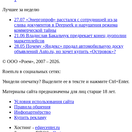
Лучшее за неделю
27.07
«Энергопроф» расстался с сотрудницей из-за
слива документов в Deepseek и нарушения режима
коммерческой тайны
21.06
Владислав Бакальчук предрекает конец дуополии
маркетплейсов
28.05
Почему «Яндекс» продал автомобильную доску
объявлений Auto.ru, но хочет купить «Островок»?
© ООО «Роем», 2007 – 2026.
Roem.ru в социальных сетях:
Увидели опечатку? Выделите ее в тексте и нажмите Ctrl+Enter.
Материалы сайта предназначены для лиц старше 18 лет.
Условия использования сайта
Правила общения
Инфопартнёрство
Купить рекламу
Хостинг -
edgecenter.ru