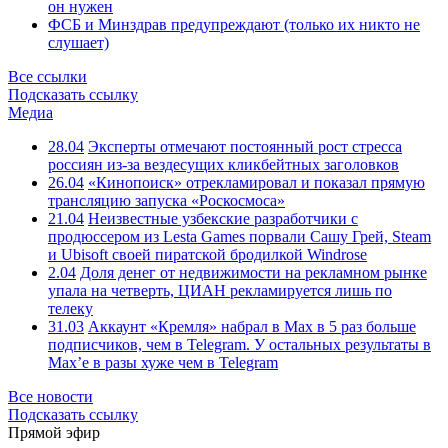
он нужен
ФСБ и Минздрав предупреждают (только их никто не
слушает)
Все ссылки
Подсказать ссылку
Медиа
28.04
Эксперты отмечают постоянный рост стресса
россиян из-за вездесущих кликбейтных заголовков
26.04
«Кинопоиск» отрекламировал и показал прямую
трансляцию запуска «Роскосмоса»
21.04
Неизвестные узбекские разработчики с
продюссером из Lesta Games порвали Сашу Грей, Steam
и Ubisoft своей пиратской бродилкой Windrose
2.04
Доля денег от недвижимости на рекламном рынке
упала на четверть, ЦИАН рекламируется лишь по
телеку
31.03
Аккаунт «Кремля» набрал в Max в 5 раз больше
подписчиков, чем в Telegram. У остальных результаты в
Max’е в разы хуже чем в Telegram
Все новости
Подсказать ссылку
Прямой эфир