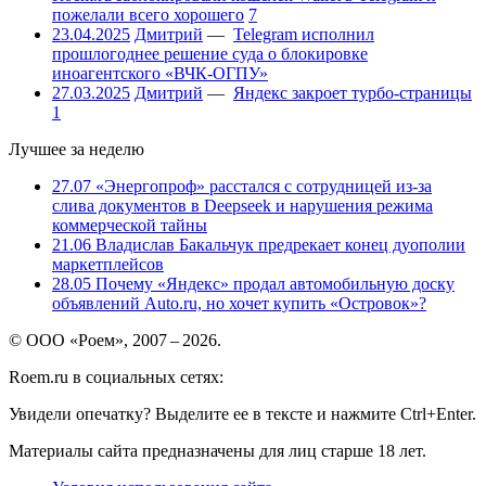
пожелали всего хорошего
7
23.04.2025
Дмитрий
—
Telegram исполнил
прошлогоднее решение суда о блокировке
иноагентского «ВЧК-ОГПУ»
27.03.2025
Дмитрий
—
Яндекс закроет турбо-страницы
1
Лучшее за неделю
27.07
«Энергопроф» расстался с сотрудницей из-за
слива документов в Deepseek и нарушения режима
коммерческой тайны
21.06
Владислав Бакальчук предрекает конец дуополии
маркетплейсов
28.05
Почему «Яндекс» продал автомобильную доску
объявлений Auto.ru, но хочет купить «Островок»?
© ООО «Роем», 2007 – 2026.
Roem.ru в социальных сетях:
Увидели опечатку? Выделите ее в тексте и нажмите Ctrl+Enter.
Материалы сайта предназначены для лиц старше 18 лет.