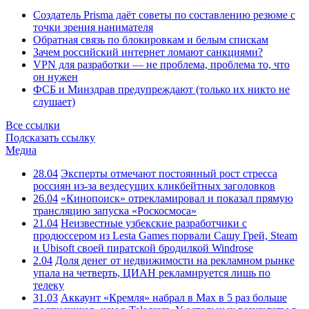
Создатель Prisma даёт советы по составлению резюме с
точки зрения нанимателя
Обратная связь по блокировкам и белым спискам
Зачем российский интернет ломают санкциями?
VPN для разработки — не проблема, проблема то, что
он нужен
ФСБ и Минздрав предупреждают (только их никто не
слушает)
Все ссылки
Подсказать ссылку
Медиа
28.04
Эксперты отмечают постоянный рост стресса
россиян из-за вездесущих кликбейтных заголовков
26.04
«Кинопоиск» отрекламировал и показал прямую
трансляцию запуска «Роскосмоса»
21.04
Неизвестные узбекские разработчики с
продюссером из Lesta Games порвали Сашу Грей, Steam
и Ubisoft своей пиратской бродилкой Windrose
2.04
Доля денег от недвижимости на рекламном рынке
упала на четверть, ЦИАН рекламируется лишь по
телеку
31.03
Аккаунт «Кремля» набрал в Max в 5 раз больше