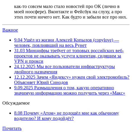
как-то совсем мало стало новостей про ОК (лично в
моей ноосфере). Вконтакте и Фейсбук на слуху, а про
этих почти ничего нет. Как будто и забыли все про них.
Важное
9.04
Ушёл из жизни Алексей Копылов (copylove) —
человек, повлиявший на весь Рунет
31.03
Минцифры требует от топовых российских веб-
проектов не оказывать услуги клиентам, сидящим за
VPN и прокси
24.12.2025
Мы все пользователи инфраструктуры
двойного назначения
12.12.2025
Зачем «Яндексу» нужен свой электромобиль?
Объясняет Юрий Синодов
9.09.2025
Размышления о том, какую оперативно
значимую информацию можно получить через «Макс»
Обсуждаемое
8.08
Почему «Атом» не подошёл мне как обычному
водителю? И кому подойдёт?
Почитать