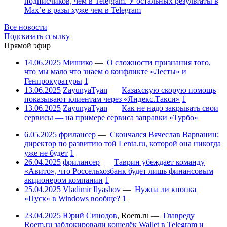
подписчиков, чем в Telegram. У остальных результаты в
Max’е в разы хуже чем в Telegram
Все новости
Подсказать ссылку
Прямой эфир
14.06.2025
Мишико
—
О сложности признания того,
что мы мало что знаем о конфликте «Лесты» и
Генпрокуратуры
1
13.06.2025
ZayunyaTyan
—
Казахскую скорую помощь
показывают клиентам через «Яндекс.Такси»
1
13.06.2025
ZayunyaTyan
—
Как не надо закрывать свои
сервисы — на примере сервиса заправки «Турбо»
6.05.2025
фрилансер
—
Скончался Вячеслав Варванин:
директор по развитию той Lenta.ru, которой она никогда
уже не будет
1
26.04.2025
фрилансер
—
Таврин убеждает команду
«Авито», что Россельхозбанк будет лишь финансовым
акционером компании
1
25.04.2025
Vladimir Ilyashov
—
Нужна ли кнопка
«Пуск» в Windows вообще?
1
23.04.2025
Юрий Синодов
,
Roem.ru
—
Главреду
Roem.ru заблокировали кошелёк Wallet в Telegram и