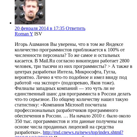
20 февраля 2014 в 17:35
Ответить
Roman Y
ISV
Игорь Ашманов Вы уверены, что в том же Яндексе
количество программистов приближается к 100% от
численности персонала? То же самое и остальных
касается. В Mail.Ru согласно википедии работает 2800
человек, три тысячи из них программисты? > А также в
центрах разработки Интела, Микрософта, Гугла,
вероятно. Лично я что-то подобное и имел ввиду под
работой «на экспорт» (подозреваю, Яков тоже).
Филиалы западных компаний — это чуть ли не
единственный шанс для программиста в России делать
что-то серьезное. По общему количеству нашел такую
статистику: «Компания Microsoft посчитала
профессиональных разработчиков программного
обеспечения в России. … На начало 2010 г. было около
350 тыс. программистов и эти данные получены на
основе числа проданных лицензий на средства
разработки».
http://rnd.cnews.ru/news/top/index.shtml?