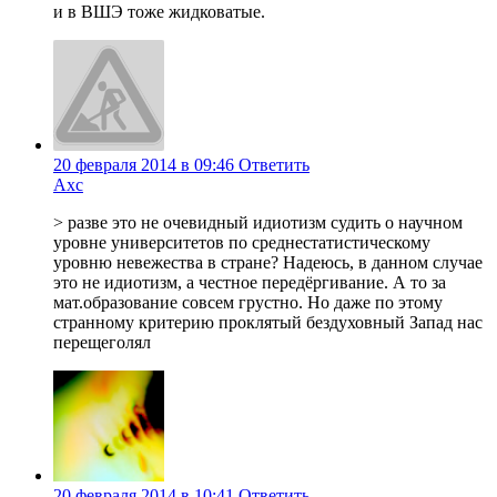
и в ВШЭ тоже жидковатые.
20 февраля 2014 в 09:46
Ответить
Axc
> разве это не очевидный идиотизм судить о научном
уровне университетов по среднестатистическому
уровню невежества в стране? Надеюсь, в данном случае
это не идиотизм, а честное передёргивание. А то за
мат.образование совсем грустно. Но даже по этому
странному критерию проклятый бездуховный Запад нас
перещеголял
20 февраля 2014 в 10:41
Ответить