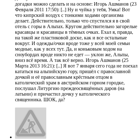
догадки можно сделать и на основе: Игорь Ашманов (23
Февраля 2011 17:50): [..] Ну и чуйка у тебя, Умка! Вот
что кипрский воздух с тонкими ходами организма
делает. Действительно, только что спустился я в свой
отель с горы в Альпах. Кругом действительно загорелые
красавцы и красавицы в тёмных очках. Ехал я, правда,
на такой же пластиковой доске, как и все остальные
вокруг. И одежды/очки вроде тоже у всей моей семьи
модные, как у всех тут. Да, и коньковым ходом на
сноубордах вроде никто не едет — уклон же, Альпы,
вниз всё время. А так всё верно. Игорь Ашманов (25
Марта 2013 16:21): [..] Я вот 7 января сего года не поехал
кататься на альпийскую гору, пришёл с православной
дочкой и её православным крёстным отцом в
католический храм в австрийском горном городке,
послушал Литургию преждеосвящённых даров (на
латыни) и причастил дочку у католического
священника. ШОК, да?