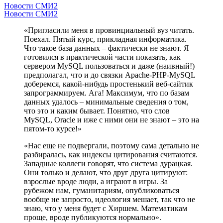
Новости СМИ2
Новости СМИ2
«Пригласили меня в провинциальный вуз читать.
Поехал. Пятый курс, прикладная информатика.
Что такое база данных – фактически не знают. Я
готовился в практической части показать, как
сервером MySQL пользоваться и даже (наивный!)
предполагал, что и до связки Apache-PHP-MySQL
доберемся, какой-нибудь простенький веб-сайтик
запрограммируем. Ага! Максимум, что по базам
данных удалось – минимальные сведения о том,
что это и каким бывает. Понятно, что слов
MySQL, Oracle и иже с ними они не знают – это на
пятом-то курсе!»
«Нас еще не подвергали, поэтому сама детально не
разбиралась, как индексы цитирования считаются.
Западные коллеги говорят, что система дурацкая.
Они только и делают, что друг друга цитируют:
взрослые вроде люди, а играют в игры. За
рубежом нам, гуманитариям, опубликоваться
вообще не запросто, идеология мешает, так что не
знаю, что у меня будет с Хиршем. Математикам
проще, вроде публикуются нормально».