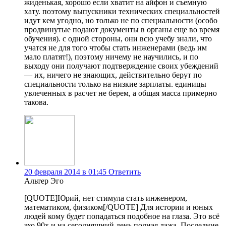
жиденькая, хорошо если хватит на айфон и съемную
хату. поэтому выпускники технических специальностей
идут кем угодно, но только не по специальности (особо
продвинутые подают документы в органы еще во время
обучения). с одной стороны, они всю учебу знали, что
учатся не для того чтобы стать инженерами (ведь им
мало платят!), поэтому ничему не научились, и по
выходу они получают подтверждение своих убеждений
— их, ничего не знающих, действительно берут по
специальности только на низкие зарплаты. единицы
увлеченных в расчет не берем, а общая масса примерно
такова.
20 февраля 2014 в 01:45
Ответить
Альтер Эго
[QUOTE]Юрий, нет стимула стать инженером,
математиком, физиком[/QUOTE] Для истории и юных
людей кому будет попадаться подобное на глаза. Это всё
эхо 90х и на сегодняшний день полная лажа. Последние