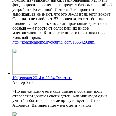
локомотиву мировой науки. Национальный научный
фонд опросил население на предмет базовых знаний об
устройстве Вселенной. И что же? 26 процентов
американцев не знают, что это Земля вращается вокруг
Солнца, а не наоборот. 52 процента, то есть больше
половины, не знают, что люди произошли даже не от
обезъян — а просто от более ранних видов
млекопитающих. 61 процент ничего не слышал про
Большой взрыв.
http://kononenkome.livejournal.com/1366420.html
19 февраля 2014 в 22:34
Ответить
Альтер Эго
>Но вы же понимаете куда умные и богатые люди
отправляют учиться своих детей. Как минимум один
умный и богатые на роеме присутствует — Игорь
Ашманов. Вы знаете где у него дети учатся?