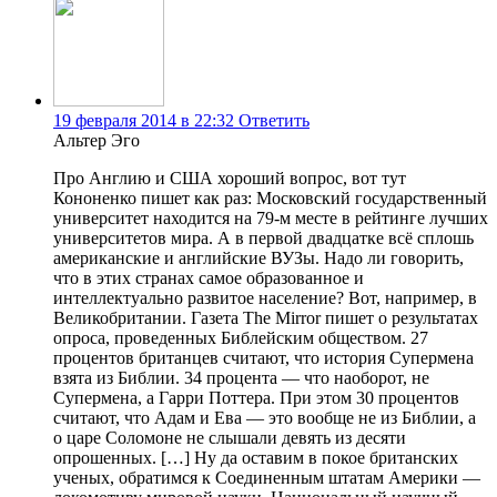
19 февраля 2014 в 22:32
Ответить
Альтер Эго
Про Англию и США хороший вопрос, вот тут
Кононенко пишет как раз: Московский государственный
университет находится на 79-м месте в рейтинге лучших
университетов мира. А в первой двадцатке всё сплошь
американские и английские ВУЗы. Надо ли говорить,
что в этих странах самое образованное и
интеллектуально развитое население? Вот, например, в
Великобритании. Газета The Mirror пишет о результатах
опроса, проведенных Библейским обществом. 27
процентов британцев считают, что история Супермена
взята из Библии. 34 процента — что наоборот, не
Супермена, а Гарри Поттера. При этом 30 процентов
считают, что Адам и Ева — это вообще не из Библии, а
о царе Соломоне не слышали девять из десяти
опрошенных. […] Ну да оставим в покое британских
ученых, обратимся к Соединенным штатам Америки —