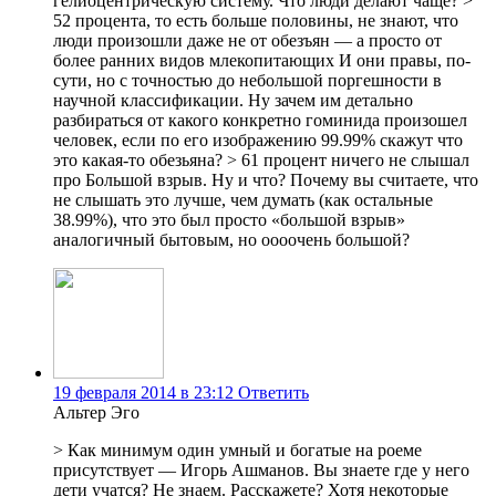
гелиоцентрическую систему. Что люди делают чаще? >
52 процента, то есть больше половины, не знают, что
люди произошли даже не от обезъян — а просто от
более ранних видов млекопитающих И они правы, по-
сути, но с точностью до небольшой поргешности в
научной классификации. Ну зачем им детально
разбираться от какого конкретно гоминида произошел
человек, если по его изображению 99.99% скажут что
это какая-то обезьяна? > 61 процент ничего не слышал
про Большой взрыв. Ну и что? Почему вы считаете, что
не слышать это лучше, чем думать (как остальные
38.99%), что это был просто «большой взрыв»
аналогичный бытовым, но оооочень большой?
19 февраля 2014 в 23:12
Ответить
Альтер Эго
> Как минимум один умный и богатые на роеме
присутствует — Игорь Ашманов. Вы знаете где у него
дети учатся? Не знаем. Расскажете? Хотя некоторые