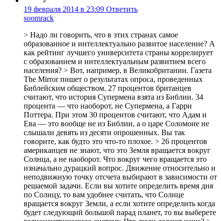
19 февраля 2014 в 23:09
Ответить
soomrack
> Надо ли говорить, что в этих странах самое
образованное и интеллектуально развитое население? А
как рейтинг лучшего университета страны коррелирует
с образованием и интеллектуальным развитием всего
населения? > Вот, например, в Великобритании. Газета
The Mirror пишет о результатах опроса, проведенных
Библейским обществом. 27 процентов британцев
считают, что история Супермена взята из Библии. 34
процента — что наоборот, не Супермена, а Гарри
Поттера. При этом 30 процентов считают, что Адам и
Ева — это вообще не из Библии, а о царе Соломоне не
слышали девять из десяти опрошенных. Вы так
говорите, как будто это что-то плохое. > 26 процентов
американцев не знают, что это Земля вращается вокруг
Солнца, а не наоборот. Что вокруг чего вращается это
изначально дурацкий вопрос. Движение относительно и
неподвижную точку отсчета выбирают в зависимости от
решаемой задачи. Если вы хотите определить время дня
по Солнцу, то вам удобнее считать, что Солнце
вращается вокруг Земли, а если хотите определить когда
будет следующий большой парад планет, то вы выберете