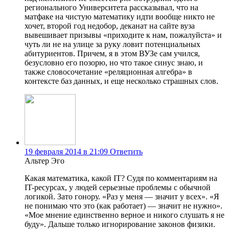
регионального Университета рассказывал, что на
матфаке на чистую математику идти вообще никто не
хочет, второй год недобор, деканат на сайте вуза
вывешивает призывы «приходите к нам, пожалуйста» и
чуть ли не на улице за руку ловит потенциальных
абитуриентов. Причем, я в этом ВУЗе сам учился,
безусловно его позорю, но что такое синус знаю, и
также словосочетание «реляционная алгебра» в
контексте баз данных, и еще несколько страшных слов.
19 февраля 2014 в 21:09
Ответить
Альтер Эго
Какая математика, какой IT? Судя по комментариям на
IT-ресурсах, у людей серьезные проблемы с обычной
логикой. Зато гонору. «Раз у меня — значит у всех». «Я
не понимаю что это (как работает) — значит не нужно».
«Мое мнение единственно верное и никого слушать я не
буду». Дальше только игнорирование законов физики.