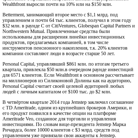
Wealthfront выросли почти на 10% или на $150 млн.
Betterment, занимающий второе место с $1,1 млрд. под
управлением и почти 64 тыс. клиентов, получил в этом году
$32 млн. в раунде С от CitiVentures, Globespan Capital Partners и
Northwestern Mutual. Привлеченные средства были
использованы для расширения линейки инвестиционных
продуктов, предлагаемых компанией, в том числе
инструментов пенсионного накопления, т.к. 20% клиентов
компании составляют люди в возрасте старше 50 лет.
Personal Capital, управлявший $861 млн. по итогам третьего
квартала, привлекла $50 млн.в очередном раунде инвестиций
для 6571 клиентов. Если Wealthfront в основном рассчитывает
на миллионеров из Силиконовой Долины как на аудиторию,
Personal Capital считает своей целевой аудиторией любых
людей с личным капиталом от $100 тыс. до $2 млн.
В четвёртом квартале 2014 года Jemstep заключил соглашение
с TD Ameritrade, одним из крупнейших брокеров Америки, и
его продукт появился в качестве опции на платформе
Ameritrade Veo, созданное для торговли и управления
инвестициями. По словам вице-президента Jemstep Марка
Ричардса, более 10000 клиентов с $3 млрд. средств под
управлением уже привязали свои аккаунты к Jemstep.