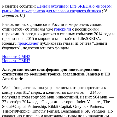
Развитие событий:
Деньги будущего: Life.SREDA о мировом
рынке финтех-сервисов для малого и среднего бизнеса
(26
марта 2015)
Рынок личных финансов в России и мире очень сильно
отличается - об этом мы уже
говорили
с российскими
игроками. А сегодня - рассказ о главных событиях 2014 года и
прогнозы на 2015 в мировом масштабе от Life.SREDA.
Roem.ru
продолжает
публиковать главы из отчета "Деньги
будущего", подготовленного фондом.
Новости СМИ2
Новости СМИ2
Алгоритмические платформы для инвестирования:
статистика по большой тройке, соглашение Jemstep и TD
Ameritrade
Wealthfront, активы под управлением которого достигли к
концу года $1,7 млрд., а количество клиентов — 21450,
получил в этом году $99 млн. инвестиций, из них $64 млн. —
27 октября 2014 года. Среди инвесторов: Index Ventures, The
Social+Capital Partnership, Ribbit Capital, Greylock Partners,
ТимотиФеррис (Timothy Ferriss), Benchmark и SK Ventures. По
сравнению с прошлым кварталом активы под управлением