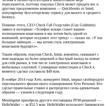
пересекаются, поэтому покупка Check может придать вес и
другому предложению компании — Quickbooks от Intuit,
популярному бухгалтерскому сервису для малого и среднего
бизнеса.
Помимо этого, CEO Check Гай Голдстайн (Guy Goldstein)
заявил в интервью: «Телефон вскоре станет вашим
полноценным кошельком и мы хотим быть одной из
компаний, которые оседлают этот тренд» — сказал он. «У нас
большие амбиции — мы хотим стать электронным
кошельком будущего».
Таким образом, покупая Check, Intuit, вероятно, связывает с
ним надежды на более широкий и быстрый выход на новые
для себя рынки, в том числе электронных кошельков и
мобильных платежей. Суммарные инвестиции в Check к
моменту сделки составили $49 млн.
В ноябре 2014 года Xero, конкурент Intuit, закрыл свойпродукт
персонального финансового планирования Xero Personal. Кто
сделал правильные ставки и распределил силы адекватным
образом — узнаем в следующем году.
Morningstar приобрела другого поставщика PFM-решений —
HelloWallet — за $52,5 млн. HelloWallet использует банковскую