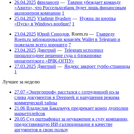
26.04.2025
фрилансер
—
Таврин убеждает команду
«Авито», что Россельхозбанк будет лишь финансовым
акционером компании
1
25.04.2025
Vladimir Ilyashov
—
Нужна ли кнопка
«Пуск» в Windows вообще?
1
23.04.2025
Юрий Синодов
,
Roem.ru
—
Главреду
Roem.ru заблокировали кошелёк Wallet в Telegram и
пожелали всего хорошего
7
23.04.2025
Дмитрий
—
Telegram исполнил
прошлогоднее решение суда о блокировке
иноагентского «ВЧК-ОГПУ»
27.03.2025
Дмитрий
—
Яндекс закроет турбо-страницы
1
Лучшее за неделю
27.07
«Энергопроф» расстался с сотрудницей из-за
слива документов в Deepseek и нарушения режима
коммерческой тайны
21.06
Владислав Бакальчук предрекает конец дуополии
маркетплейсов
20.05
Суд оштрафовал за неуважение к суду компанию,
предоставившую ИИ-галлюцинации в качестве
аргументов в свою пользу