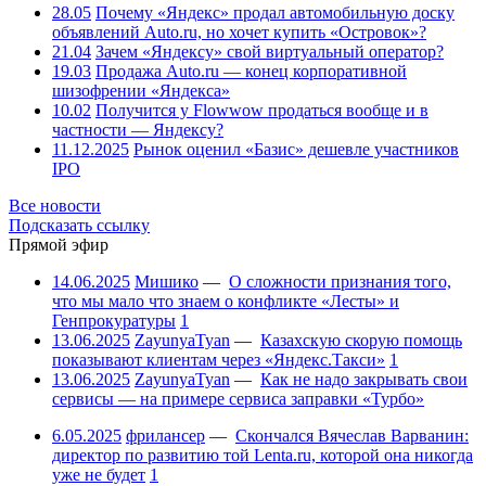
28.05
Почему «Яндекс» продал автомобильную доску
объявлений Auto.ru, но хочет купить «Островок»?
21.04
Зачем «Яндексу» свой виртуальный оператор?
19.03
Продажа Auto.ru — конец корпоративной
шизофрении «Яндекса»
10.02
Получится у Flowwow продаться вообще и в
частности — Яндексу?
11.12.2025
Рынок оценил «Базис» дешевле участников
IPO
Все новости
Подсказать ссылку
Прямой эфир
14.06.2025
Мишико
—
О сложности признания того,
что мы мало что знаем о конфликте «Лесты» и
Генпрокуратуры
1
13.06.2025
ZayunyaTyan
—
Казахскую скорую помощь
показывают клиентам через «Яндекс.Такси»
1
13.06.2025
ZayunyaTyan
—
Как не надо закрывать свои
сервисы — на примере сервиса заправки «Турбо»
6.05.2025
фрилансер
—
Скончался Вячеслав Варванин:
директор по развитию той Lenta.ru, которой она никогда
уже не будет
1