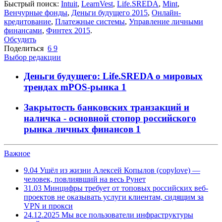
Быстрый поиск:
Intuit
,
LearnVest
,
Life.SREDA
,
Mint
,
Венчурные фонды
,
Деньги будущего 2015
,
Онлайн-
кредитование
,
Платежные системы
,
Управление личными
финансами
,
Финтех 2015
.
Обсудить
Поделиться
6
9
Выбор редакции
Деньги будущего: Life.SREDA о мировых
трендах mPOS-рынка
1
Закрытость банковских транзакций и
наличка - основной стопор российского
рынка личных финансов
1
Важное
9.04
Ушёл из жизни Алексей Копылов (copylove) —
человек, повлиявший на весь Рунет
31.03
Минцифры требует от топовых российских веб-
проектов не оказывать услуги клиентам, сидящим за
VPN и прокси
24.12.2025
Мы все пользователи инфраструктуры