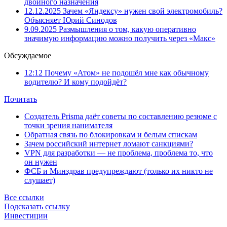
двойного назначения
12.12.2025
Зачем «Яндексу» нужен свой электромобиль?
Объясняет Юрий Синодов
9.09.2025
Размышления о том, какую оперативно
значимую информацию можно получить через «Макс»
Обсуждаемое
12:12
Почему «Атом» не подошёл мне как обычному
водителю? И кому подойдёт?
Почитать
Создатель Prisma даёт советы по составлению резюме с
точки зрения нанимателя
Обратная связь по блокировкам и белым спискам
Зачем российский интернет ломают санкциями?
VPN для разработки — не проблема, проблема то, что
он нужен
ФСБ и Минздрав предупреждают (только их никто не
слушает)
Все ссылки
Подсказать ссылку
Инвестиции