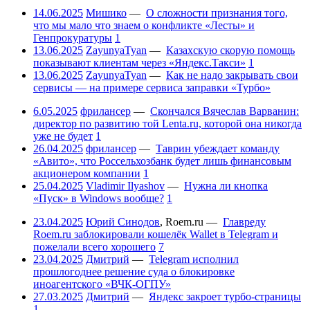
14.06.2025
Мишико
—
О сложности признания того,
что мы мало что знаем о конфликте «Лесты» и
Генпрокуратуры
1
13.06.2025
ZayunyaTyan
—
Казахскую скорую помощь
показывают клиентам через «Яндекс.Такси»
1
13.06.2025
ZayunyaTyan
—
Как не надо закрывать свои
сервисы — на примере сервиса заправки «Турбо»
6.05.2025
фрилансер
—
Скончался Вячеслав Варванин:
директор по развитию той Lenta.ru, которой она никогда
уже не будет
1
26.04.2025
фрилансер
—
Таврин убеждает команду
«Авито», что Россельхозбанк будет лишь финансовым
акционером компании
1
25.04.2025
Vladimir Ilyashov
—
Нужна ли кнопка
«Пуск» в Windows вообще?
1
23.04.2025
Юрий Синодов
,
Roem.ru
—
Главреду
Roem.ru заблокировали кошелёк Wallet в Telegram и
пожелали всего хорошего
7
23.04.2025
Дмитрий
—
Telegram исполнил
прошлогоднее решение суда о блокировке
иноагентского «ВЧК-ОГПУ»
27.03.2025
Дмитрий
—
Яндекс закроет турбо-страницы
1