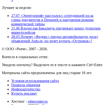
Лучшее за неделю
27.07
«Энергопроф» расстался с сотрудницей из-за
слива документов в Deepseek и нарушения режима
коммерческой тайны
21.06
Владислав Бакальчук предрекает конец дуополии
маркетплейсов
28.05
Почему «Яндекс» продал автомобильную доску
объявлений Auto.ru, но хочет купить «Островок»?
© ООО «Роем», 2007 – 2026.
Roem.ru в социальных сетях:
Увидели опечатку? Выделите ее в тексте и нажмите Ctrl+Enter.
Материалы сайта предназначены для лиц старше 18 лет.
Условия использования сайта
Правила общения
Инфопартнёрство
Купить рекламу
Хостинг -
edgecenter.ru