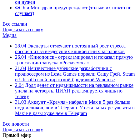
он нужен
ФСБ и Минздрав предупреждают (только их никто не
слушает)
Все ссылки
Подсказать ссылку
Медиа
28.04
Эксперты отмечают постоянный рост стресса
россиян из-за вездесущих кликбейтных заголовков
26.04
«Кинопоиск» отрекламировал и показал прямую
трансляцию запуска «Роскосмоса»
21.04
Неизвестные узбекские разработчики с
продюссером из Lesta Games порвали Сашу Грей, Steam
и Ubisoft своей пиратской бродилкой Windrose
2.04
Доля денег от недвижимости на рекламном рынке
упала на четверть, ЦИАН рекламируется лишь по
телеку
31.03
Аккаунт «Кремля» набрал в Max в 5 раз больше
подписчиков, чем в Telegram. У остальных результаты в
Max’е в разы хуже чем в Telegram
Все новости
Подсказать ссылку
Прямой эфир