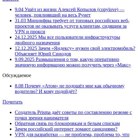
9.04
Ушёл из жизни Алексей Копылов (copylove) —
человек, повлиявший на весь Рунет
31.03
Минцифры требует от топовых российских веб-
проектов не оказывать услуги клиентам, сидящим за
VPN и прокси
24.12.2025
Мы все пользователи инфраструктуры
двойного назначения
12.12.2025
Зачем «Яндексу» нужен свой электромобиль?
Объясняет Юрий Синодов
9.09.2025
Размышления о том, какую оперативно
значимую информацию можно получить через «Макс»
Обсуждаемое
8.08
Почему «Атом» не подошёл мне как обычному
водителю? И кому подойдёт?
Почитать
Создатель Prisma даёт советы по составлению резюме с
точки зрения нанимателя
Обратная связь по блокировкам и белым спискам
Зачем российский интернет ломают санкциями?
VPN для разработки — не проблема, проблема то, что