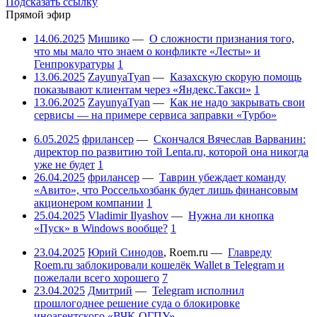
Подсказать ссылку
Прямой эфир
14.06.2025
Мишико
—
О сложности признания того,
что мы мало что знаем о конфликте «Лесты» и
Генпрокуратуры
1
13.06.2025
ZayunyaTyan
—
Казахскую скорую помощь
показывают клиентам через «Яндекс.Такси»
1
13.06.2025
ZayunyaTyan
—
Как не надо закрывать свои
сервисы — на примере сервиса заправки «Турбо»
6.05.2025
фрилансер
—
Скончался Вячеслав Варванин:
директор по развитию той Lenta.ru, которой она никогда
уже не будет
1
26.04.2025
фрилансер
—
Таврин убеждает команду
«Авито», что Россельхозбанк будет лишь финансовым
акционером компании
1
25.04.2025
Vladimir Ilyashov
—
Нужна ли кнопка
«Пуск» в Windows вообще?
1
23.04.2025
Юрий Синодов
,
Roem.ru
—
Главреду
Roem.ru заблокировали кошелёк Wallet в Telegram и
пожелали всего хорошего
7
23.04.2025
Дмитрий
—
Telegram исполнил
прошлогоднее решение суда о блокировке
иноагентского «ВЧК-ОГПУ»