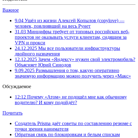
Важное
9.04
Ушёл из жизни Алексей Копылов (copylove) —
человек, повлиявший на весь Рунет
31.03
Минцифры требует от топовых российских веб-
проектов не оказывать услуги клиентам, сидящим за
VPN и прокси
24.12.2025
Мы все пользователи инфраструктуры
двойного назначения
12.12.2025
Зачем «Яндексу» нужен свой электромобиль?
Объясняет Юрий Синодов
9.09.2025
Размышления о том, какую оперативно
значимую информацию можно получить через «Макс»
Обсуждаемое
12:12
Почему «Атом» не подошёл мне как обычному
водителю? И кому подойдёт?
Почитать
Создатель Prisma даёт советы по составлению резюме с
точки зрения нанимателя
Обратная связь по блокировкам и белым спискам