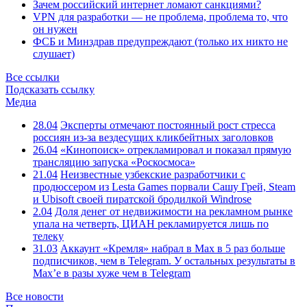
Зачем российский интернет ломают санкциями?
VPN для разработки — не проблема, проблема то, что
он нужен
ФСБ и Минздрав предупреждают (только их никто не
слушает)
Все ссылки
Подсказать ссылку
Медиа
28.04
Эксперты отмечают постоянный рост стресса
россиян из-за вездесущих кликбейтных заголовков
26.04
«Кинопоиск» отрекламировал и показал прямую
трансляцию запуска «Роскосмоса»
21.04
Неизвестные узбекские разработчики с
продюссером из Lesta Games порвали Сашу Грей, Steam
и Ubisoft своей пиратской бродилкой Windrose
2.04
Доля денег от недвижимости на рекламном рынке
упала на четверть, ЦИАН рекламируется лишь по
телеку
31.03
Аккаунт «Кремля» набрал в Max в 5 раз больше
подписчиков, чем в Telegram. У остальных результаты в
Max’е в разы хуже чем в Telegram
Все новости