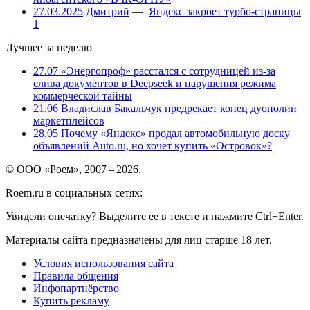
27.03.2025
Дмитрий
—
Яндекс закроет турбо-страницы
1
Лучшее за неделю
27.07
«Энергопроф» расстался с сотрудницей из-за
слива документов в Deepseek и нарушения режима
коммерческой тайны
21.06
Владислав Бакальчук предрекает конец дуополии
маркетплейсов
28.05
Почему «Яндекс» продал автомобильную доску
объявлений Auto.ru, но хочет купить «Островок»?
© ООО «Роем», 2007 – 2026.
Roem.ru в социальных сетях:
Увидели опечатку? Выделите ее в тексте и нажмите Ctrl+Enter.
Материалы сайта предназначены для лиц старше 18 лет.
Условия использования сайта
Правила общения
Инфопартнёрство
Купить рекламу