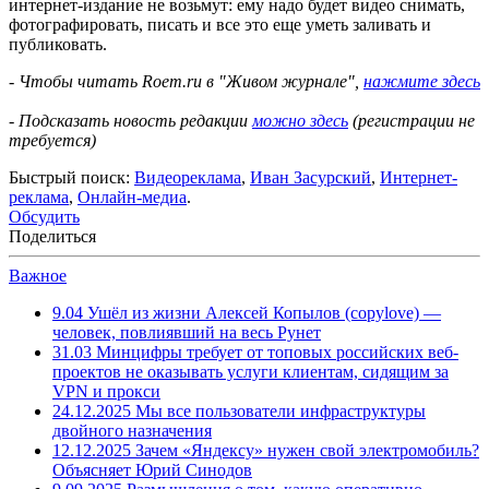
интернет-издание не возьмут: ему надо будет видео снимать,
фотографировать, писать и все это еще уметь заливать и
публиковать.
- Чтобы читать Roem.ru в "Живом журнале",
нажмите здесь
- Подсказать новость редакции
можно здесь
(регистрации не
требуется)
Быстрый поиск:
Видеореклама
,
Иван Засурский
,
Интернет-
реклама
,
Онлайн-медиа
.
Обсудить
Поделиться
Важное
9.04
Ушёл из жизни Алексей Копылов (copylove) —
человек, повлиявший на весь Рунет
31.03
Минцифры требует от топовых российских веб-
проектов не оказывать услуги клиентам, сидящим за
VPN и прокси
24.12.2025
Мы все пользователи инфраструктуры
двойного назначения
12.12.2025
Зачем «Яндексу» нужен свой электромобиль?
Объясняет Юрий Синодов