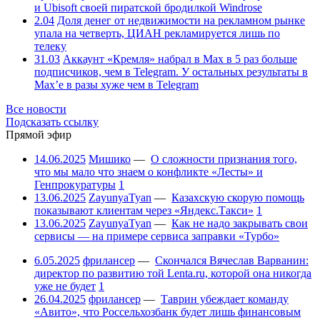
и Ubisoft своей пиратской бродилкой Windrose
2.04
Доля денег от недвижимости на рекламном рынке
упала на четверть, ЦИАН рекламируется лишь по
телеку
31.03
Аккаунт «Кремля» набрал в Max в 5 раз больше
подписчиков, чем в Telegram. У остальных результаты в
Max’е в разы хуже чем в Telegram
Все новости
Подсказать ссылку
Прямой эфир
14.06.2025
Мишико
—
О сложности признания того,
что мы мало что знаем о конфликте «Лесты» и
Генпрокуратуры
1
13.06.2025
ZayunyaTyan
—
Казахскую скорую помощь
показывают клиентам через «Яндекс.Такси»
1
13.06.2025
ZayunyaTyan
—
Как не надо закрывать свои
сервисы — на примере сервиса заправки «Турбо»
6.05.2025
фрилансер
—
Скончался Вячеслав Варванин:
директор по развитию той Lenta.ru, которой она никогда
уже не будет
1
26.04.2025
фрилансер
—
Таврин убеждает команду
«Авито», что Россельхозбанк будет лишь финансовым