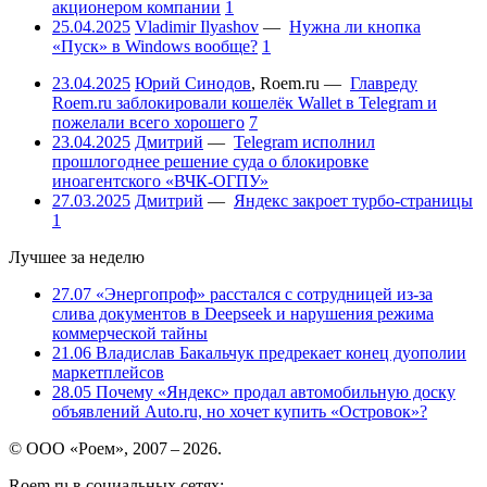
акционером компании
1
25.04.2025
Vladimir Ilyashov
—
Нужна ли кнопка
«Пуск» в Windows вообще?
1
23.04.2025
Юрий Синодов
,
Roem.ru
—
Главреду
Roem.ru заблокировали кошелёк Wallet в Telegram и
пожелали всего хорошего
7
23.04.2025
Дмитрий
—
Telegram исполнил
прошлогоднее решение суда о блокировке
иноагентского «ВЧК-ОГПУ»
27.03.2025
Дмитрий
—
Яндекс закроет турбо-страницы
1
Лучшее за неделю
27.07
«Энергопроф» расстался с сотрудницей из-за
слива документов в Deepseek и нарушения режима
коммерческой тайны
21.06
Владислав Бакальчук предрекает конец дуополии
маркетплейсов
28.05
Почему «Яндекс» продал автомобильную доску
объявлений Auto.ru, но хочет купить «Островок»?
© ООО «Роем», 2007 – 2026.
Roem.ru в социальных сетях: