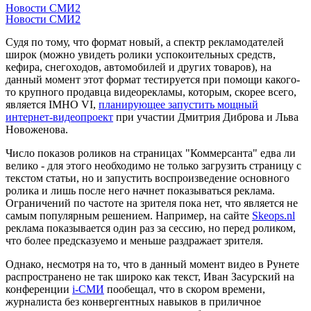
Новости СМИ2
Новости СМИ2
Судя по тому, что формат новый, а спектр рекламодателей
широк (можно увидеть ролики успокоительных средств,
кефира, снегоходов, автомобилей и других товаров), на
данный момент этот формат тестируется при помощи какого-
то крупного продавца видеорекламы, которым, скорее всего,
является IMHO VI,
планирующее запустить мощный
интернет-видеопроект
при участии Дмитрия Диброва и Льва
Новоженова.
Число показов роликов на страницах "Коммерсанта" едва ли
велико - для этого необходимо не только загрузить страницу с
текстом статьи, но и запустить воспроизведение основного
ролика и лишь после него начнет показываться реклама.
Ограничений по частоте на зрителя пока нет, что является не
самым популярным решением. Например, на сайте
Skeops.nl
реклама показывается один раз за сессию, но перед роликом,
что более предсказуемо и меньше раздражает зрителя.
Однако, несмотря на то, что в данный момент видео в Рунете
распространено не так широко как текст, Иван Засурский на
конференции
i-СМИ
пообещал, что в скором времени,
журналиста без конвергентных навыков в приличное