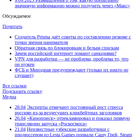
9.09.2025
Размышления о том, какую оперативно
значимую информацию можно получить через «Макс»
Обсуждаемое
Почитать
Создатель Prisma даёт советы по составлению резюме с
точки зрения нанимателя
Обратная связь по блокировкам и белым спискам
Зачем российский интернет ломают санкциями?
VPN для разработки — не проблема, проблема то, что
он нужен
ФСБ и Минздрав предупреждают (только их никто не
слушает)
Все ссылки
Подсказать ссылку
Медиа
28.04
Эксперты отмечают постоянный рост стресса
россиян из-за вездесущих кликбейтных заголовков
26.04
«Кинопоиск» отрекламировал и показал прямую
трансляцию запуска «Роскосмоса»
21.04
Неизвестные узбекские разработчики с
продюссером из Lesta Games порвали Сашу Грей, Steam