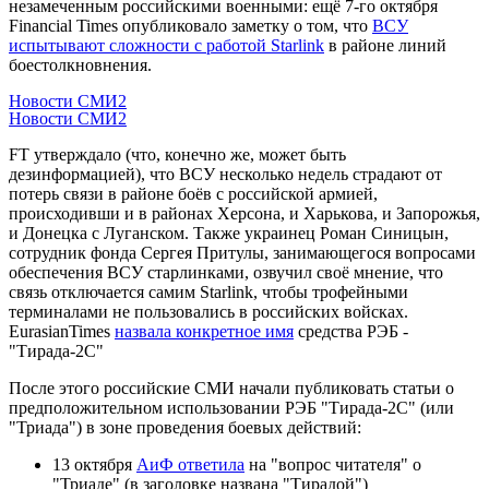
незамеченным российскими военными: ещё 7-го октября
Financial Times опубликовало заметку о том, что
ВСУ
испытывают сложности с работой Starlink
в районе линий
боестолкновнения.
Новости СМИ2
Новости СМИ2
FT утверждало (что, конечно же, может быть
дезинформацией), что ВСУ несколько недель страдают от
потерь связи в районе боёв с российской армией,
происходивши и в районах Херсона, и Харькова, и Запорожья,
и Донецка с Луганском. Также украинец Роман Синицын,
сотрудник фонда Сергея Притулы, занимающегося вопросами
обеспечения ВСУ старлинками, озвучил своё мнение, что
связь отключается самим Starlink, чтобы трофейными
терминалами не пользовались в российских войсках.
EurasianTimes
назвала конкретное имя
средства РЭБ -
"Тирада-2C"
После этого российские СМИ начали публиковать статьи о
предположительном использовании РЭБ "Тирада-2С" (или
"Триада") в зоне проведения боевых действий:
13 октября
АиФ ответила
на "вопрос читателя" о
"Триаде" (в заголовке названа "Тирадой")