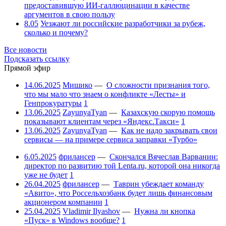
предоставившую ИИ-галлюцинации в качестве
аргументов в свою пользу
8.05
Уезжают ли российские разработчики за рубеж,
сколько и почему?
Все новости
Подсказать ссылку
Прямой эфир
14.06.2025
Мишико
—
О сложности признания того,
что мы мало что знаем о конфликте «Лесты» и
Генпрокуратуры
1
13.06.2025
ZayunyaTyan
—
Казахскую скорую помощь
показывают клиентам через «Яндекс.Такси»
1
13.06.2025
ZayunyaTyan
—
Как не надо закрывать свои
сервисы — на примере сервиса заправки «Турбо»
6.05.2025
фрилансер
—
Скончался Вячеслав Варванин:
директор по развитию той Lenta.ru, которой она никогда
уже не будет
1
26.04.2025
фрилансер
—
Таврин убеждает команду
«Авито», что Россельхозбанк будет лишь финансовым
акционером компании
1
25.04.2025
Vladimir Ilyashov
—
Нужна ли кнопка
«Пуск» в Windows вообще?
1