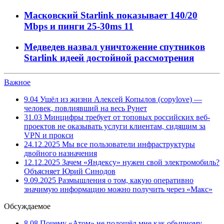
Масковский Starlink показывает 140/20
Mbps и пинги 25-30ms
11
Медведев назвал уничтожение спутников
Starlink идеей достойной рассмотрения
Важное
9.04
Ушёл из жизни Алексей Копылов (copylove) —
человек, повлиявший на весь Рунет
31.03
Минцифры требует от топовых российских веб-
проектов не оказывать услуги клиентам, сидящим за
VPN и прокси
24.12.2025
Мы все пользователи инфраструктуры
двойного назначения
12.12.2025
Зачем «Яндексу» нужен свой электромобиль?
Объясняет Юрий Синодов
9.09.2025
Размышления о том, какую оперативно
значимую информацию можно получить через «Макс»
Обсуждаемое
8.08
Почему «Атом» не подошёл мне как обычному