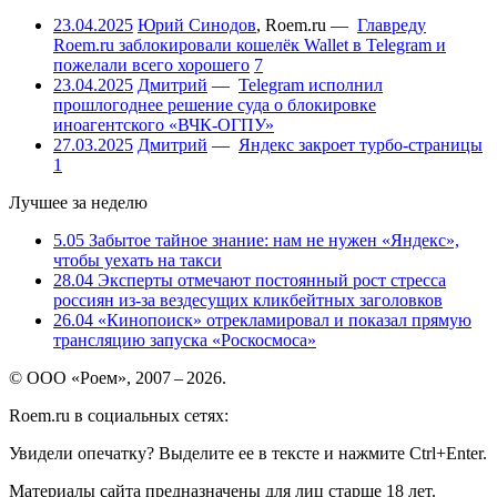
23.04.2025
Юрий Синодов
,
Roem.ru
—
Главреду
Roem.ru заблокировали кошелёк Wallet в Telegram и
пожелали всего хорошего
7
23.04.2025
Дмитрий
—
Telegram исполнил
прошлогоднее решение суда о блокировке
иноагентского «ВЧК-ОГПУ»
27.03.2025
Дмитрий
—
Яндекс закроет турбо-страницы
1
Лучшее за неделю
5.05
Забытое тайное знание: нам не нужен «Яндекс»,
чтобы уехать на такси
28.04
Эксперты отмечают постоянный рост стресса
россиян из-за вездесущих кликбейтных заголовков
26.04
«Кинопоиск» отрекламировал и показал прямую
трансляцию запуска «Роскосмоса»
© ООО «Роем», 2007 – 2026.
Roem.ru в социальных сетях:
Увидели опечатку? Выделите ее в тексте и нажмите Ctrl+Enter.
Материалы сайта предназначены для лиц старше 18 лет.