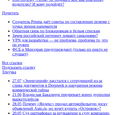
водителю? И кому подойдёт?
Почитать
Создатель Prisma даёт советы по составлению резюме с
точки зрения нанимателя
Обратная связь по блокировкам и белым спискам
Зачем российский интернет ломают санкциями?
VPN для разработки — не проблема, проблема то, что
он нужен
ФСБ и Минздрав предупреждают (только их никто не
слушает)
Все ссылки
Подсказать ссылку
Текучка
27.07
«Энергопроф» расстался с сотрудницей из-за
слива документов в Deepseek и нарушения режима
коммерческой тайны
21.06
Владислав Бакальчук предрекает конец дуополии
маркетплейсов
28.05
Почему «Яндекс» продал автомобильную доску
объявлений Auto.ru, но хочет купить «Островок»?
20.05
Суд оштрафовал за неуважение к суду компанию,