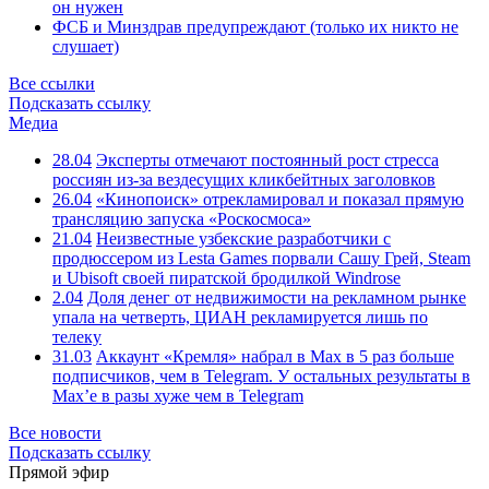
он нужен
ФСБ и Минздрав предупреждают (только их никто не
слушает)
Все ссылки
Подсказать ссылку
Медиа
28.04
Эксперты отмечают постоянный рост стресса
россиян из-за вездесущих кликбейтных заголовков
26.04
«Кинопоиск» отрекламировал и показал прямую
трансляцию запуска «Роскосмоса»
21.04
Неизвестные узбекские разработчики с
продюссером из Lesta Games порвали Сашу Грей, Steam
и Ubisoft своей пиратской бродилкой Windrose
2.04
Доля денег от недвижимости на рекламном рынке
упала на четверть, ЦИАН рекламируется лишь по
телеку
31.03
Аккаунт «Кремля» набрал в Max в 5 раз больше
подписчиков, чем в Telegram. У остальных результаты в
Max’е в разы хуже чем в Telegram
Все новости
Подсказать ссылку
Прямой эфир