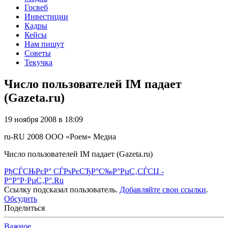
Госвеб
Инвестиции
Кадры
Кейсы
Нам пишут
Советы
Текучка
Число пользователей IM падает
(Gazeta.ru)
19 ноября 2008 в 18:09
ru-RU
2008
ООО «Роем»
Медиа
Число пользователей IM падает (Gazeta.ru)
РђСЃСЊРєР° СЃРѕРєСЂР°С‰Р°РµС‚СЃСЏ -
Р“Р°Р·РµС‚Р°.Ru
Ссылку подсказал пользователь.
Добавляйте свои ссылки
.
Обсудить
Поделиться
Важное