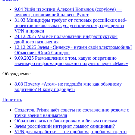
9.04
Ушёл из жизни Алексей Копылов (copylove) —
человек, повлиявший на весь Рунет
31.03
Минцифры требует от топовых российских веб-
проектов не оказывать услуги клиентам, сидящим за
VPN и прокси
24.12.2025
Мы все пользователи инфраструктуры
двойного назначения
12.12.2025
Зачем «Яндексу» нужен свой электромобиль?
Объясняет Юрий Синодов
9.09.2025
Размышления о том, какую оперативно
значимую информацию можно получить через «Макс»
Обсуждаемое
8.08
Почему «Атом» не подошёл мне как обычному
водителю? И кому подойдёт?
Почитать
Создатель Prisma даёт советы по составлению резюме с
точки зрения нанимателя
Обратная связь по блокировкам и белым спискам
Зачем российский интернет ломают санкциями?
VPN для разработки — не проблема, проблема то, что