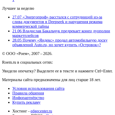
Лучшее за неделю
27.07
«Энергопроф» расстался с сотрудницей из-за
слива документов в Deepseek и нарушения режима
коммерческой тайны
21.06
Владислав Бакальчук предрекает конец дуополии
маркетплейсов
28.05
Почему «Яндекс» продал автомобильную доску
объявлений Auto.ru, но хочет купить «Островок»?
© ООО «Роем», 2007 – 2026.
Roem.ru в социальных сетях:
Увидели опечатку? Выделите ее в тексте и нажмите Ctrl+Enter.
Материалы сайта предназначены для лиц старше 18 лет.
Условия использования сайта
Правила общения
Инфопартнёрство
Купить рекламу
Хостинг -
edgecenter.ru