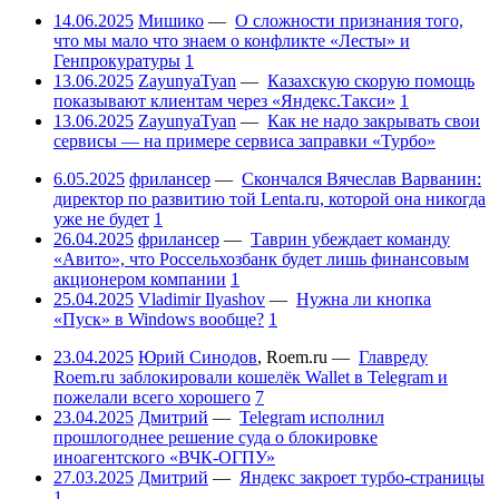
14.06.2025
Мишико
—
О сложности признания того,
что мы мало что знаем о конфликте «Лесты» и
Генпрокуратуры
1
13.06.2025
ZayunyaTyan
—
Казахскую скорую помощь
показывают клиентам через «Яндекс.Такси»
1
13.06.2025
ZayunyaTyan
—
Как не надо закрывать свои
сервисы — на примере сервиса заправки «Турбо»
6.05.2025
фрилансер
—
Скончался Вячеслав Варванин:
директор по развитию той Lenta.ru, которой она никогда
уже не будет
1
26.04.2025
фрилансер
—
Таврин убеждает команду
«Авито», что Россельхозбанк будет лишь финансовым
акционером компании
1
25.04.2025
Vladimir Ilyashov
—
Нужна ли кнопка
«Пуск» в Windows вообще?
1
23.04.2025
Юрий Синодов
,
Roem.ru
—
Главреду
Roem.ru заблокировали кошелёк Wallet в Telegram и
пожелали всего хорошего
7
23.04.2025
Дмитрий
—
Telegram исполнил
прошлогоднее решение суда о блокировке
иноагентского «ВЧК-ОГПУ»
27.03.2025
Дмитрий
—
Яндекс закроет турбо-страницы
1