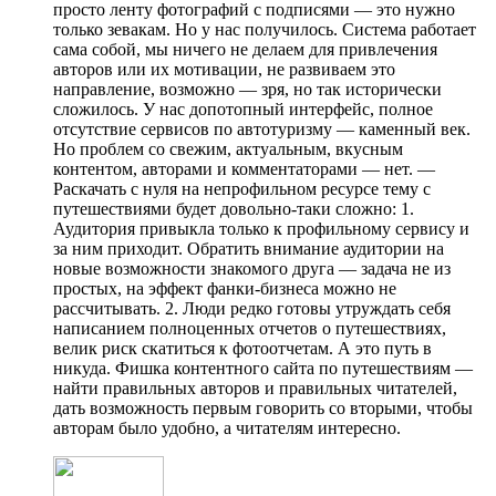
просто ленту фотографий с подписями — это нужно
только зевакам. Но у нас получилось. Система работает
сама собой, мы ничего не делаем для привлечения
авторов или их мотивации, не развиваем это
направление, возможно — зря, но так исторически
сложилось. У нас допотопный интерфейс, полное
отсутствие сервисов по автотуризму — каменный век.
Но проблем со свежим, актуальным, вкусным
контентом, авторами и комментаторами — нет. —
Раскачать с нуля на непрофильном ресурсе тему с
путешествиями будет довольно-таки сложно: 1.
Аудитория привыкла только к профильному сервису и
за ним приходит. Обратить внимание аудитории на
новые возможности знакомого друга — задача не из
простых, на эффект фанки-бизнеса можно не
рассчитывать. 2. Люди редко готовы утруждать себя
написанием полноценных отчетов о путешествиях,
велик риск скатиться к фотоотчетам. А это путь в
никуда. Фишка контентного сайта по путешествиям —
найти правильных авторов и правильных читателей,
дать возможность первым говорить со вторыми, чтобы
авторам было удобно, а читателям интересно.