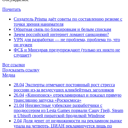
Почитать
Создатель Prisma даёт советы по составлению резюме с
точки зрения нанимателя
Обратная связь по блокировкам и белым спискам
Зачем российский интернет ломают санкциями?
VPN для разработки — не проблема, проблема то, что
он нужен
ФСБ и Минздрав предупреждают (только их никто не
слушает)
Все ссылки
Подсказать ссылку
Медиа
28.04
Эксперты отмечают постоянный рост стресса
россиян из-за вездесущих кликбейтных заголовков
26.04
«Кинопоиск» отрекламировал и показал прямую
трансляцию запуска «Роскосмоса»
21.04
Неизвестные узбекские разработчики с
продюссером из Lesta Games порвали Сашу Грей, Steam
и Ubisoft своей пиратской бродилкой Windrose
2.04
Доля денег от недвижимости на рекламном рынке
упала на четверть, ЦИАН рекламируется лишь по