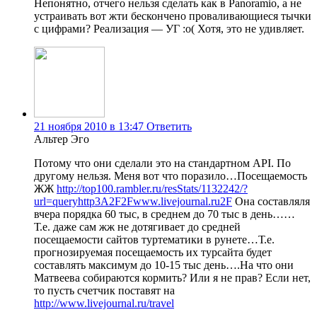
Непонятно, отчего нельзя сделать как в Panoramio, а не
устраивать вот жти бескончено проваливающиеся тычки
с цифрами? Реализация — УГ :о( Хотя, это не удивляет.
21 ноября 2010 в 13:47
Ответить
Альтер Эго
Потому что они сделали это на стандартном API. По
другому нельзя. Меня вот что поразило…Посещаемость
ЖЖ
http://top100.rambler.ru/resStats/1132242/?
url=queryhttp3A2F2Fwww.livejournal.ru2F
Она составляля
вчера порядка 60 тыс, в среднем до 70 тыс в день……
Т.е. даже сам жж не дотягивает до средней
посещаемости сайтов туртематики в рунете…Т.е.
прогнозируемая посещаемость их турсайта будет
составлять максимум до 10-15 тыс день….На что они
Матвеева собираются кормить? Или я не прав? Если нет,
то пусть счетчик поставят на
http://www.livejournal.ru/travel