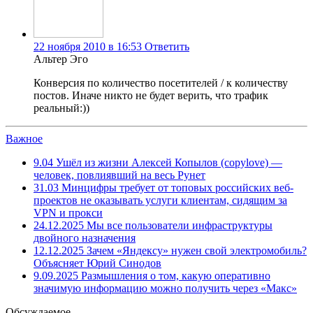
22 ноября 2010 в 16:53
Ответить
Альтер Эго
Конверсия по количество посетителей / к количеству
постов. Иначе никто не будет верить, что трафик
реальный:))
Важное
9.04
Ушёл из жизни Алексей Копылов (copylove) —
человек, повлиявший на весь Рунет
31.03
Минцифры требует от топовых российских веб-
проектов не оказывать услуги клиентам, сидящим за
VPN и прокси
24.12.2025
Мы все пользователи инфраструктуры
двойного назначения
12.12.2025
Зачем «Яндексу» нужен свой электромобиль?
Объясняет Юрий Синодов
9.09.2025
Размышления о том, какую оперативно
значимую информацию можно получить через «Макс»
Обсуждаемое