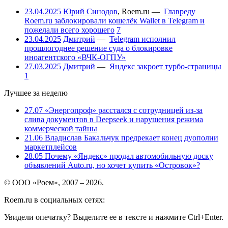
23.04.2025
Юрий Синодов
,
Roem.ru
—
Главреду
Roem.ru заблокировали кошелёк Wallet в Telegram и
пожелали всего хорошего
7
23.04.2025
Дмитрий
—
Telegram исполнил
прошлогоднее решение суда о блокировке
иноагентского «ВЧК-ОГПУ»
27.03.2025
Дмитрий
—
Яндекс закроет турбо-страницы
1
Лучшее за неделю
27.07
«Энергопроф» расстался с сотрудницей из-за
слива документов в Deepseek и нарушения режима
коммерческой тайны
21.06
Владислав Бакальчук предрекает конец дуополии
маркетплейсов
28.05
Почему «Яндекс» продал автомобильную доску
объявлений Auto.ru, но хочет купить «Островок»?
© ООО «Роем», 2007 – 2026.
Roem.ru в социальных сетях:
Увидели опечатку? Выделите ее в тексте и нажмите Ctrl+Enter.