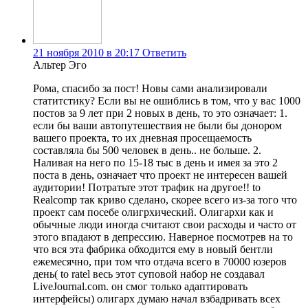
21 ноября 2010 в 20:17
Ответить
Альтер Эго
Рома, спасибо за пост! Новы сами анализировали
статитстику? Если вы не ошиблись в том, что у вас 1000
постов за 9 лет при 2 новых в день, то это означает: 1.
если бы ваши автопутешествия не были бы донором
вашего проекта, то их дневная просещаемость
составляла бы 500 человек в день.. не больше. 2.
Наливая на него по 15-18 тыс в день и имея за это 2
поста в день, означает что проект не интересен вашей
аудитории! Потратьте этот трафик на другое!! to
Realcomp так криво сделано, скорее всего из-за того что
проект сам посебе олигрхический. Олигархи как и
обычные люди иногда считают свои расходы и часто от
этого впадают в депрессию. Наверное посмотрев на то
что вся эта фабрика обходится ему в новый бентли
ежемесячно, при том что отдача всего в 70000 юзеров
день( to ratel весь этот суповой набор не создавал
LiveJournal.com. он смог только адаптировать
интерфейсы) олигарх думаю начал взбадривать всех