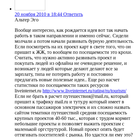
20 ноября 2010 в 18:44
Ответить
Альтер Эго
Вообще интересно, как рождается идея вот так начать
работь в таком направлении и именно сейчас. Сидели
молчали а потом начали развивать бурную деятельность.
Если посмотреть на их проект карт в свете того, что он
пришит к ЖЖ, то вообщем по посещаемости это крохи.
Считать, что нужно активно развивать проект и
покупать людей из офлайна не очевидное решение, и
возникает у людей которые делают делают все за
зарплату, типа не потерять работу и постоянно
предлагать новые полезные идеи.. Еще раз насчет
статистики по посещаемости таких ресурсов
liveinternet.ru
http://www.liveinternet.ru/rating/ru/tourism/
Если не брать в расчет путешествия@mail.ru, который
пришит к трафику mail.ru и туту.ру который имеет в
основном пассажиров электричек и их сложно назвать
сайтом тематики путешествий средняя посещаемость
крупных проектов 40-60 тыс., которая с трудом кормит
небольшие проекты и позволяет выжить проектам с
маленькой оргструтурой. Новый проект опять будет
оттягивать посетителей с рынка. Но удастся ли ему это?