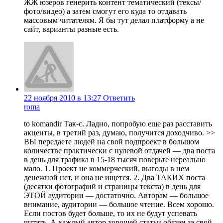
ЖЖ юзеров генерить контент тематический (тексы/
фото/видео) а затем смогут его куда то отдавать
массовым читателям. Я бы тут делал платформу а не
сайт, варианты разные есть.
22 ноября 2010 в 13:27
Ответить
roma
to komandir Так-с. Ладно, попробую еще раз расставить
акценты, в третий раз, думаю, получится доходчиво. >>
ВЫ передаете людей на свой подпроект в большом
количестве практически с нулевой отдачей — два поста
в день для трафика в 15-18 тысяч поверьте нереально
мало. 1. Проект не коммерческий, выгоды в нем
денежной нет, и она не ищется. 2. Два ТАКИХ поста
(десятки фотографий и страницы текста) в день для
ЭТОЙ аудитории — достаточно. Авторам — большое
внимание, аудитории — большое чтение. Всем хорошо.
Если постов будет больше, то их не будут успевать
читать. А каждый автор хорошей статьи обязан за свой