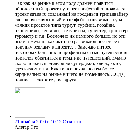
Так как на рынке в этом году должен появится
обновленный проект путешествия@mail.ru появился
проект strana.ru созданный на госденьги трипадвайзер
сделал русскоязычный интерфейс и появилась куча
мелких проектов типа тураут, турбина, геоайди,
планетайди, венвиди, всетуристы, туристер, трипстер,
турометр и т.д. Возможно их намного больше, но эти
были замечаны как активно развивающиеся через
покупку рекламу в директе… Замечаю интрес
некоторых больших непрофильных теме путешествия
порталов обратиться к тематике путешествий, думаю
скоро появится разделы на суперджоб, клерк, авто,
гдеэтотдом и т.д. Как то все печально тем более
кардинально на рынке ничего не поменялось….СДД
полное …сожрите друг друга…
21 ноября 2010 в 10:12
Ответить
Альтер Эго