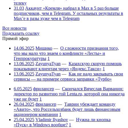
телеку
31.03
Аккаунт «Кремля» набрал в Max в 5 раз больше
подписчиков, чем в Telegram. У остальных результаты в
Max’е в разы хуже чем в Telegram
Все новости
Подсказать ссылку
Прямой эфир
14.06.2025
Мишико
—
О сложности признания того,
что мы мало что знаем о конфликте «Лесты» и
Генпрокуратуры
1
13.06.2025
ZayunyaTyan
—
Казахскую скорую помощь
показывают клиентам через «Яндекс.Такси»
1
13.06.2025
ZayunyaTyan
—
Как не надо закрывать свои
сервисы — на примере сервиса заправки «Турбо»
6.05.2025
фрилансер
—
Скончался Вячеслав Варванин:
директор по развитию той Lenta.ru, которой она никогда
уже не будет
1
26.04.2025
фрилансер
—
Таврин убеждает команду
«Авито», что Россельхозбанк будет лишь финансовым
акционером компании
1
25.04.2025
Vladimir Ilyashov
—
Нужна ли кнопка
«Пуск» в Windows вообще?
1