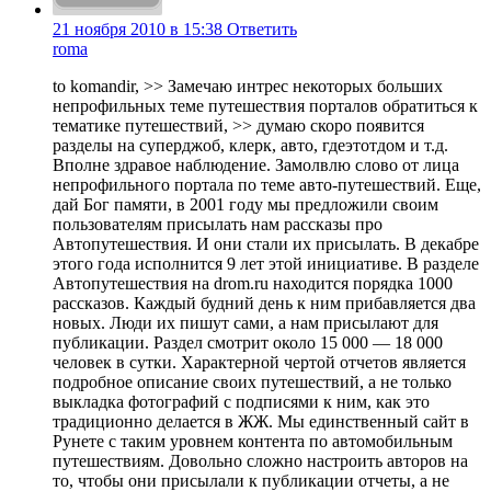
21 ноября 2010 в 15:38
Ответить
roma
to komandir, >> Замечаю интрес некоторых больших
непрофильных теме путешествия порталов обратиться к
тематике путешествий, >> думаю скоро появится
разделы на суперджоб, клерк, авто, гдеэтотдом и т.д.
Вполне здравое наблюдение. Замолвлю слово от лица
непрофильного портала по теме авто-путешествий. Еще,
дай Бог памяти, в 2001 году мы предложили своим
пользователям присылать нам рассказы про
Автопутешествия. И они стали их присылать. В декабре
этого года исполнится 9 лет этой инициативе. В разделе
Автопутешествия на drom.ru находится порядка 1000
рассказов. Каждый будний день к ним прибавляется два
новых. Люди их пишут сами, а нам присылают для
публикации. Раздел смотрит около 15 000 — 18 000
человек в сутки. Характерной чертой отчетов является
подробное описание своих путешествий, а не только
выкладка фотографий с подписями к ним, как это
традиционно делается в ЖЖ. Мы единственный сайт в
Рунете с таким уровнем контента по автомобильным
путешествиям. Довольно сложно настроить авторов на
то, чтобы они присылали к публикации отчеты, а не