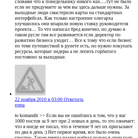
словами что к понедельнику никого нах….тут не было
если не придумаете за чем вы здесь дальше нужны. За
выходные люди смастерили карты на стандартных
интерфейсах. Как только настроение олигарха
улучшилось они впарили новую ставку руководителя
проекта… То что написал бред конечно, но думаю в
таком русле там все развивается если директор по
развитию бизнеса уходит… Все к тому что если бизнес
по теме путешествий в рунете есть, но нужно покупать
ресурсы, которые лидеры а не лепить горбатого
постоянно за выходные.
22 ноября 2010 в 03:00
Ответить
roma
to komandir >> Если вы не ошиблись в том, что у вас
1000 постов за 9 лет при 2 новых в день, то это означает:
что я нигде не писал, что в течение 9 лет их присылают
по два в день :) Нет первое время, все было очень
грустно. Такие темпы раздел набрал только в этом году.