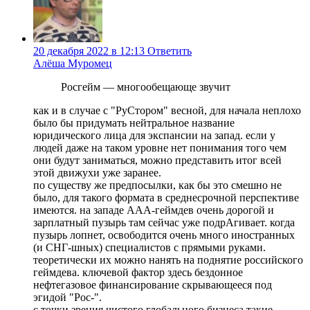
20 декабря 2022 в 12:13
Ответить
Алёша Муромец
Росгейм — многообещающе звучит
как и в случае с "РуСтором" весной, для начала неплохо
было бы придумать нейтральное название
юридического лица для экспансии на запад. если у
людей даже на таком уровне нет понимания того чем
они будут заниматься, можно представить итог всей
этой движухи уже заранее.
по существу же предпосылки, как бы это смешно не
было, для такого формата в среднесрочной перспективе
имеются. на западе ААА-геймдев очень дорогой и
зарплатный пузырь там сейчас уже подрАгивает. когда
пузырь лопнет, освободится очень много иностранных
(и СНГ-шных) специалистов с прямыми руками.
теоретически их можно нанять на поднятие российского
геймдева. ключевой фактор здесь бездонное
нефтегазовое финансирование скрывающееся под
эгидой "Рос-".
с точки зрения чистого глобального бизнеса такие