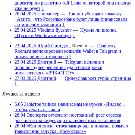
директор по развитию той Lenta.ru, которой она никогда
уже не будет
1
26.04.2025
фрилансер
—
Таврин убеждает команду
«Авито», что Россельхозбанк будет лишь финансовым
акционером компании
1
25.04.2025
Vladimir Ilyashov
—
Нужна ли кнопка
«Пуск» в Windows вообще?
1
23.04.2025
Юрий Синодов
,
Roem.ru
—
Главреду
Roem.ru заблокировали кошелёк Wallet в Telegram и
пожелали всего хорошего
7
23.04.2025
Дмитрий
—
Telegram исполнил
прошлогоднее решение суда о блокировке
иноагентского «ВЧК-ОГПУ»
27.03.2025
Дмитрий
—
Яндекс закроет турбо-страницы
1
Лучшее за неделю
5.05
Забытое тайное знание: нам не нужен «Яндекс»,
чтобы уехать на такси
28.04
Эксперты отмечают постоянный рост стресса
россиян из-за вездесущих кликбейтных заголовков
26.04
«Кинопоиск» отрекламировал и показал прямую
трансляцию запуска «Роскосмоса»