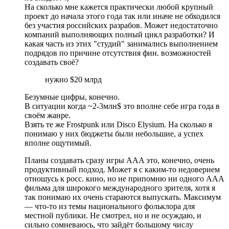
На сколько мне кажется практически любой крупный
проект до начала этого года так или иначе не обходился
без участия российских разрабов. Может недостаточно
компаний выполняющих полный цикл разработки? И
какая часть из этих "студий" занимались выполнением
подрядов по причине отсутствия фин. возможностей
создавать своё?
нужно $20 млрд
Безумные цифры, конечно.
В ситуации когда ~2-3млн$ это вполне себе игра года в
своём жанре.
Взять те же Frostpunk или Disco Elysium. На сколько я
понимаю у них бюджеты были небольшие, а успех
вполне ощутимый.
Планы создавать сразу игры AAA это, конечно, очень
продуктивный подход. Может я с каким-то недоверием
отношусь к росс. кино, но не припомню ни одного ААА
фильма для широкого международного зрителя, хотя я
так понимаю их очень стараются выпускать. Максимум
— что-то из темы национального фольклора для
местной публики. Не смотрел, но и не осуждаю, и
сильно сомневаюсь, что зайдёт большому числу