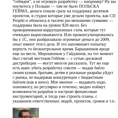
"геймдев", а не игровую разработку — например? Ну вы
поучитесь у Польши — там не было ПОЛЬСКА
ГЕЙМА, деньги пошли сразу на поддержку десятков
проектов, в студии которые уже делали проекты, как CD
Projekt и обошлись в тысячи раз меньшими суммами —
поддержка была на уровне $28 милл. Без
проворачивания коррупционных схем, которые тут
очевидно вырисовываются. Или проконсультировались
бы у 1С, они разбрасывали огромные деньги до 2009,
опыт имеют этого дела. И это напоминает попытку
вернуть то бесконтрольное время. Барышников вроде
еще на месте, Мирошников у Гайдзинов, на тот момент
был считай местным Гейбом — с сетью дисковой
дистрибуции — могут многое рассказать. Тут же еще
есть шанс убить разработку совсем — выдав бабло
своим кумам, братьям, детям и реальные разрабы уйдут
с рынка, не выдержав конкуренции с бюджетным
баблом (как в кино). Мое мнение — выдавать надо,
понемногу, но регулярно и точечно, заодно поймут
возможности разрабов и настроят финансовые
инструментарий, и тогда уже строить планы, с
указанием ответственных людей, проектов, сроков и т.п.