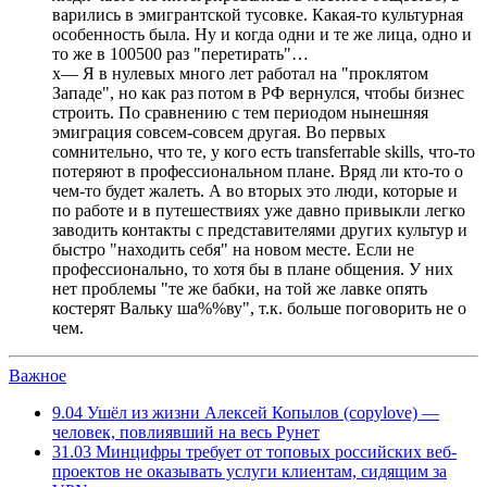
варились в эмигрантской тусовке. Какая-то культурная
особенность была. Ну и когда одни и те же лица, одно и
то же в 100500 раз "перетирать"…
х— Я в нулевых много лет работал на "проклятом
Западе", но как раз потом в РФ вернулся, чтобы бизнес
строить. По сравнению с тем периодом нынешняя
эмиграция совсем-совсем другая. Во первых
сомнительно, что те, у кого есть transferrable skills, что-то
потеряют в профессиональном плане. Вряд ли кто-то о
чем-то будет жалеть. А во вторых это люди, которые и
по работе и в путешествиях уже давно привыкли легко
заводить контакты с представителями других культур и
быстро "находить себя" на новом месте. Если не
профессионально, то хотя бы в плане общения. У них
нет проблемы "те же бабки, на той же лавке опять
костерят Вальку ша%%ву", т.к. больше поговорить не о
чем.
Важное
9.04
Ушёл из жизни Алексей Копылов (copylove) —
человек, повлиявший на весь Рунет
31.03
Минцифры требует от топовых российских веб-
проектов не оказывать услуги клиентам, сидящим за