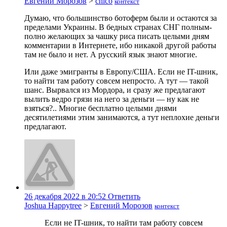
Евгений Морозов
>
chico
контекст
Думаю, что большинство ботоферм были и остаются за
пределами Украины. В бедных странах СНГ полным-
полно желающих за чашку риса писать целыми дням
комментарии в Интернете, ибо никакой другой работы
там не было и нет. А русский язык знают многие.
Или даже эмигранты в Европу/США. Если не IT-шник,
то найти там работу совсем непросто. А тут — такой
шанс. Вырвался из Мордора, и сразу же предлагают
вылить ведро грязи на него за деньги — ну как не
взяться?.. Многие бесплатно целыми днями
десятилетиями этим занимаются, а тут неплохие деньги
предлагают.
26 декабря 2022 в 20:52
Ответить
Joshua Happytree
>
Евгений Морозов
контекст
Если не IT-шник, то найти там работу совсем