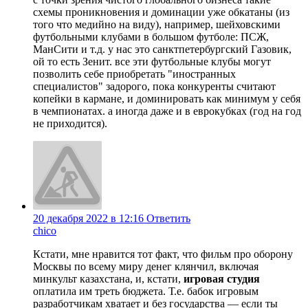
схемы проникновения и доминации уже обкатаны (из
того что медийно на виду), например, шейховскими
футбольными клубами в большом футболе: ПСЖ,
МанСити и т.д. у нас это санктпетербургский Газовик,
ой то есть Зенит. все эти футбольные клубы могут
позволить себе приобретать "иностранных
специалистов" задорого, пока конкуренты считают
копейки в кармане, и доминировать как минимум у себя
в чемпионатах. а иногда даже и в еврокубках (год на год
не приходится).
20 декабря 2022 в 12:16
Ответить
chico
Кстати, мне нравится тот факт, что фильм про оборону
Москвы по всему миру денег клянчил, включая
минкульт казахстана, и, кстати,
игровая студия
оплатила им треть бюджета. Т.е. бабок игровым
разработчикам хватает и без государства — если ты