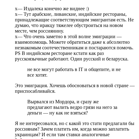
х— Издалека конечно же виднее :)
х— Тут арабские, ливанские, индийские рестораны,
принадлежащие соответствующим эмигрантам есть. Не
думаю, что иракцу тяжелее обустроиться на новом
месте, чем россиянину.
х— Что очень заметно в этой волне эмиграции —
взаимопомощь. Можете обратиться даже к абсолютно
незнакомым соотечественникам и постараются помочь.
PS В индийском ресторане кстати как раз
русскоязычные работают. Один русский и беларуска.
не все могут работать в IT и общепите, и не
все хотят.
Это эмиграция. Хочешь обосноваться в новой стране —
приспосабливайся.
Вырвался из Мордора, и сразу же
предлагают вылить ведро грязи на него за
деньги — ну как не взяться?
Я не интересовался, но с какой это стати предлагали бы
россиянам? Зачем платить им, когда можно заплатить
украинцам? И если там ставки аналогичные