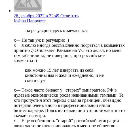
26 декабря 2022 в 22:49
Ответить
Joshua Happytree
ты регулярно здесь отмечаешься
х— Не так уж и регулярно :)
х— Люблю иногда бессмысленно посраться в комментах
приятно :) Отвлекает. Раньше на VC это делал, но меня
там забанили за, не поверишь, про-российские
комменты :)
как можно 15 лет извергать из себя
килотонны яда и желчи ежедневно, и не
сойти с ум
х— Такое часто бывает у "старых" эмигрантов. РФ в
нулевые экономически росла невиданными темпами. Те,
кто пропустил этот период сидя за границей, очевидно
потеряли очень много в профессиональной и/или
бизнес-карьере. Подсознательно они это понимают и это
съедает изнутри.
х— Еще особенность "старой" российской эмиграции —
люди часто не интегрировались в местное общество, а