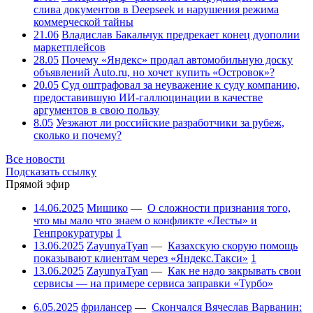
слива документов в Deepseek и нарушения режима
коммерческой тайны
21.06
Владислав Бакальчук предрекает конец дуополии
маркетплейсов
28.05
Почему «Яндекс» продал автомобильную доску
объявлений Auto.ru, но хочет купить «Островок»?
20.05
Суд оштрафовал за неуважение к суду компанию,
предоставившую ИИ-галлюцинации в качестве
аргументов в свою пользу
8.05
Уезжают ли российские разработчики за рубеж,
сколько и почему?
Все новости
Подсказать ссылку
Прямой эфир
14.06.2025
Мишико
—
О сложности признания того,
что мы мало что знаем о конфликте «Лесты» и
Генпрокуратуры
1
13.06.2025
ZayunyaTyan
—
Казахскую скорую помощь
показывают клиентам через «Яндекс.Такси»
1
13.06.2025
ZayunyaTyan
—
Как не надо закрывать свои
сервисы — на примере сервиса заправки «Турбо»
6.05.2025
фрилансер
—
Скончался Вячеслав Варванин: