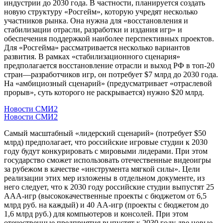
индустрии до 2030 года. В частности, планируется создать
новую структуру «Росгейм», которую учредят несколько
участников рынка. Она нужна для «восстановления и
стабилизации отрасли, разработки и издания игр» и
обеспечения поддержкой наиболее перспективных проектов.
Для «Росгейма» рассматривается несколько вариантов
развития. В рамках «стабилизационного сценария»
предполагается восстановление отрасли и выход РФ в топ-20
стран—разработчиков игр, он потребует $7 млрд до 2030 года.
На «амбициозный сценарий» (предусматривает «отраслевой
прорыв», суть которого не раскрывается) нужно $20 млрд.
Новости СМИ2
Новости СМИ2
Самый масштабный «лидерский сценарий» (потребует $50
млрд) предполагает, что российские игровые студии к 2030
году будут конкурировать с мировыми лидерами. При этом
государство сможет использовать отечественные видеоигры
за рубежом в качестве «инструмента мягкой силы». Цели
реализации этих мер изложены в отдельном документе, из
него следует, что к 2030 году российские студии выпустят 25
AAA-игр (высококачественные проекты с бюджетом от 6,5
млрд руб. на каждый) и 40 AA-игр (проекты с бюджетом до
1,6 млрд руб.) для компьютеров и консолей. При этом
отечественные предприятия выпустят к 2030 году две новые