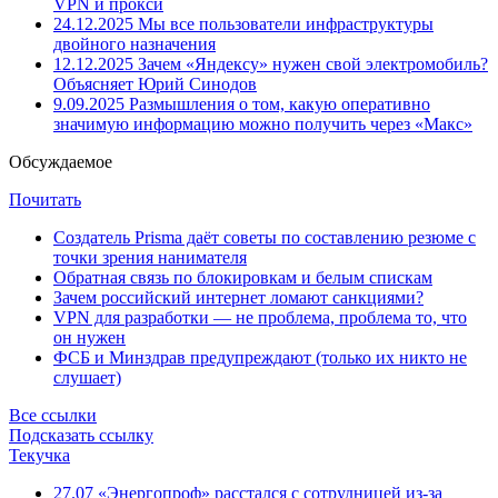
VPN и прокси
24.12.2025
Мы все пользователи инфраструктуры
двойного назначения
12.12.2025
Зачем «Яндексу» нужен свой электромобиль?
Объясняет Юрий Синодов
9.09.2025
Размышления о том, какую оперативно
значимую информацию можно получить через «Макс»
Обсуждаемое
Почитать
Создатель Prisma даёт советы по составлению резюме с
точки зрения нанимателя
Обратная связь по блокировкам и белым спискам
Зачем российский интернет ломают санкциями?
VPN для разработки — не проблема, проблема то, что
он нужен
ФСБ и Минздрав предупреждают (только их никто не
слушает)
Все ссылки
Подсказать ссылку
Текучка
27.07
«Энергопроф» расстался с сотрудницей из-за