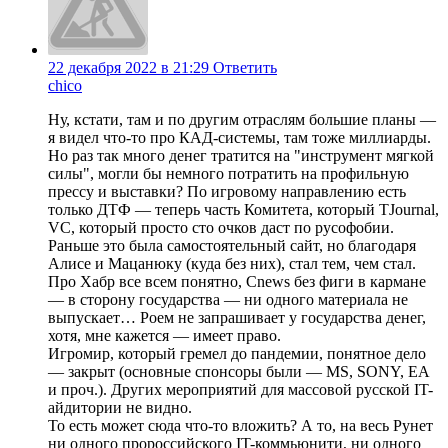
22 декабря 2022 в 21:29
Ответить
chico
Ну, кстати, там и по другим отраслям большие планы —
я видел что-то про КАД-системы, там тоже миллиарды.
Но раз так много денег тратится на "инструмент мягкой
силы", могли бы немного потратить на профильную
прессу и выставки? По игровому направлению есть
только ДТФ — теперь часть Комитета, который TJournal,
VC, который просто сто очков даст по русофобии.
Раньше это была самостоятельный сайт, но благодаря
Алисе и Мацанюку (куда без них), стал тем, чем стал.
Про Хабр все всем понятно, Cnews без фиги в кармане
— в сторону государства — ни одного материала не
выпускает… Роем не запрашивает у государства денег,
хотя, мне кажется — имеет право.
Игромир, который гремел до пандемии, понятное дело
— закрыт (основные спонсоры были — MS, SONY, EA
и проч.). Других мероприятий для массовой русской IT-
айдитории не видно.
То есть может сюда что-то вложить? А то, на весь Рунет
ни одного пророссийского IT-коммьюнити, ни одного