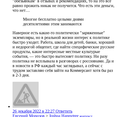
"обезьянкам" в отзывах и рекомендациях, то на это все
равно прожить никак не получится. Что есть эти деньги,
что нет…
Многие бесплатно целыми днями
десятилетиями этим занимаются
Наверное есть какие-то политически "заряженные"
экземпляры, но в реальной жизни интерес к политике
быстро уходит. Работа, школа для детей, банки, хороший
и недорогой общепит, где найти специфические русские
продукты, какие интересные местные культурые
события, — это быстро вытесняет политику. Ни разу
политика не всплывала в разговорах с россиянами. Да и
в новости в РФ каждый час заглядывал, а сейчас с
трудом заставляю себя зайти на Коммерсант хотя бы раз
в 2-3 дня.
26 декабря 2022 в 22:27
Ответить
Евгений Морозов
>
Joshua Happytree
контекст