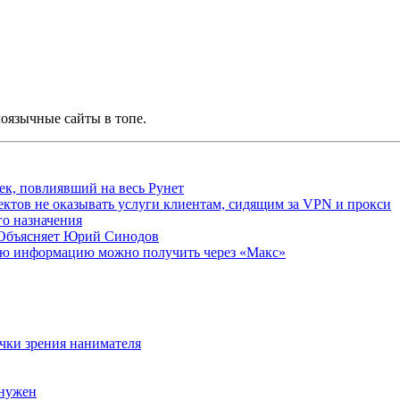
лоязычные сайты в топе.
ек, повлиявший на весь Рунет
ктов не оказывать услуги клиентам, сидящим за VPN и прокси
о назначения
 Объясняет Юрий Синодов
ую информацию можно получить через «Макс»
очки зрения нанимателя
 нужен