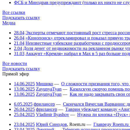
ФСБ и Минздрав предупреждают (только их никто не слу
Все ссылки
Подсказать ссылку
Медиа
28.04
Эксперты отмечают постоянный рост стресса росси
26.04
«Кинопоиск» отрекламировал и показал прямую тр
21.04
Неизвестные узбекские разработчики с продюссером
2.04
Доля денег от недвижимости на рекламном рынке уп
31.03
Аккаунт «Кремля» набрал в Max в 5 раз больше подп
Все новости
Подсказать ссылку
Прямой эфир
14.06.2025
Мишико
—
О сложности признания того, что
13.06.2025
ZayunyaTyan
—
Казахскую скорую помощь по
13.06.2025
ZayunyaTyan
—
Как не надо закрывать свои 
6.05.2025
фрилансер
—
Скончался Вячеслав Варванин: ди
26.04.2025
фрилансер
—
Таврин убеждает команду «Авит
25.04.2025
Vladimir Ilyashov
—
Нужна ли кнопка «Пуск» 
23.04.2025
Юрий Синодов
,
Roem.ru
—
Главреду Roem.ru 
23.04.2025
Дмитрий
—
Telegram исполнил прошлогоднее