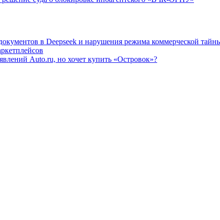
 документов в Deepseek и нарушения режима коммерческой тайн
аркетплейсов
влений Auto.ru, но хочет купить «Островок»?