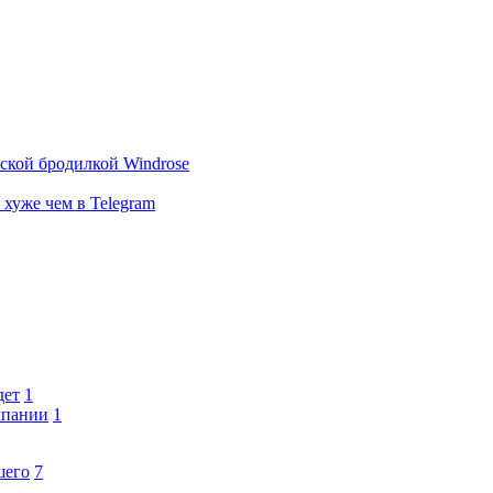
тской бродилкой Windrose
 хуже чем в Telegram
дет
1
мпании
1
шего
7