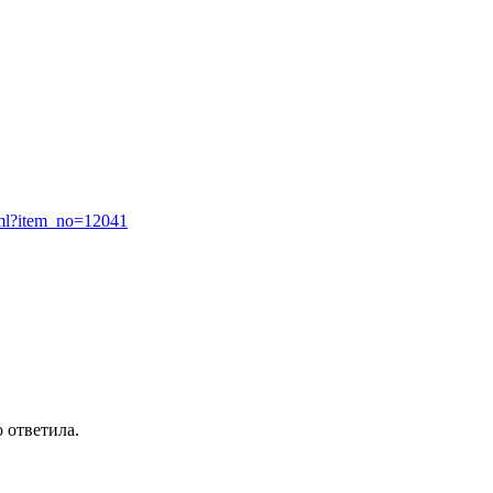
.xml?item_no=12041
 ответила.