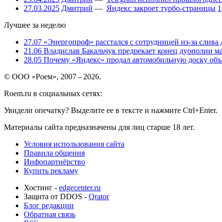
27.03.2025
Дмитрий
—
Яндекс закроет турбо-страницы
1
Лучшее за неделю
27.07
«Энергопроф» расстался с сотрудницей из-за слива
21.06
Владислав Бакальчук предрекает конец дуополии м
28.05
Почему «Яндекс» продал автомобильную доску объя
© ООО «Роем», 2007 – 2026.
Roem.ru в социальных сетях:
Увидели опечатку? Выделите ее в тексте и нажмите Ctrl+Enter.
Материалы сайта предназначены для лиц старше 18 лет.
Условия использования сайта
Правила общения
Инфопартнёрство
Купить рекламу
Хостинг -
edgecenter.ru
Защита от DDOS -
Qrator
Блог редакции
Обратная связь