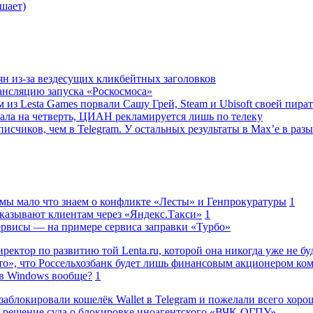
шает)
ян из-за вездесущих кликбейтных заголовков
ансляцию запуска «Роскосмоса»
 из Lesta Games порвали Сашу Грей, Steam и Ubisoft своей пира
ала на четверть, ЦИАН рекламируется лишь по телеку
исчиков, чем в Telegram. У остальных результаты в Max’е в разы
 мы мало что знаем о конфликте «Лесты» и Генпрокуратуры
1
казывают клиентам через «Яндекс.Такси»
1
сервисы — на примере сервиса заправки «Турбо»
ректор по развитию той Lenta.ru, которой она никогда уже не бу
о», что Россельхозбанк будет лишь финансовым акционером ко
в Windows вообще?
1
заблокировали кошелёк Wallet в Telegram и пожелали всего хоро
 решение суда о блокировке иноагентского «ВЧК-ОГПУ»