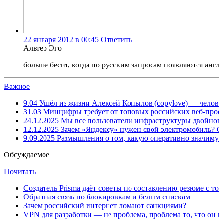
22 января 2012 в 00:45
Ответить
Альтер Эго
больше бесит, когда по русским запросам появляются анг
Важное
9.04
Ушёл из жизни Алексей Копылов (copylove) — челов
31.03
Минцифры требует от топовых российских веб-прое
24.12.2025
Мы все пользователи инфраструктуры двойног
12.12.2025
Зачем «Яндексу» нужен свой электромобиль?
9.09.2025
Размышления о том, какую оперативно значим
Обсуждаемое
Почитать
Создатель Prisma даёт советы по составлению резюме с т
Обратная связь по блокировкам и белым спискам
Зачем российский интернет ломают санкциями?
VPN для разработки — не проблема, проблема то, что он