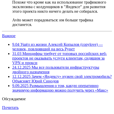
Похоже что кроме как на использование трафикового
эксклюзива с колдунщиков в "Яндексе" для развития
этого проекта никто ничего делать не собирался.
Avito может порадоваться: им больше трафика
достанется.
Важное
9.04
Ушёл из жизни Алексей Копылов (copylove) —
человек, повлиявший на весь Рунет
31.03
Минцифры требует от топовых российских веб-
проектов не оказывать услуги клиентам, сидящим за
VPN и прокси
24.12.2025
Мы все пользователи инфраструктуры
двойного назначения
12.12.2025
Зачем «Яндексу» нужен свой электромобиль?
Объясняет Юрий Синодов
9.09.2025
Размышления о том, какую оперативно
значимую информацию можно получить через «Макс»
Обсуждаемое
Почитать