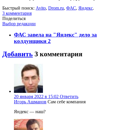
Быстрый поиск:
Avito
,
Drom.ru
,
ФАС
,
Яндекс
.
3
комментария
Поделиться
Выбор редакции
ФАС завела на "Яндекс" дело за
колдунщики
2
Добавить
3
комментария
20 января 2022 в 15:02
Ответить
Игорь Ашманов
Сам себе компания
Яндекс — наш?