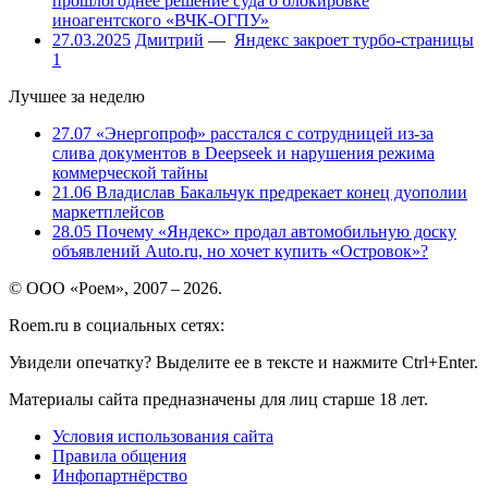
прошлогоднее решение суда о блокировке
иноагентского «ВЧК-ОГПУ»
27.03.2025
Дмитрий
—
Яндекс закроет турбо-страницы
1
Лучшее за неделю
27.07
«Энергопроф» расстался с сотрудницей из-за
слива документов в Deepseek и нарушения режима
коммерческой тайны
21.06
Владислав Бакальчук предрекает конец дуополии
маркетплейсов
28.05
Почему «Яндекс» продал автомобильную доску
объявлений Auto.ru, но хочет купить «Островок»?
© ООО «Роем», 2007 – 2026.
Roem.ru в социальных сетях:
Увидели опечатку? Выделите ее в тексте и нажмите Ctrl+Enter.
Материалы сайта предназначены для лиц старше 18 лет.
Условия использования сайта
Правила общения
Инфопартнёрство