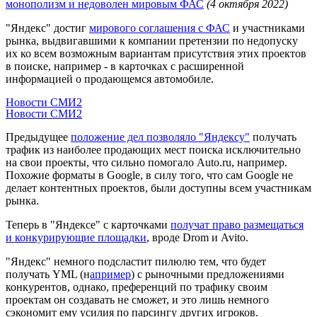
монополизм и недоволен мировым ФАС
(4 октября 2022)
"Яндекс" достиг
мирового соглашения с ФАС
и участниками
рынка, выдвигавшими к компании претензии по недопуску
их ко всем возможным вариантам присутствия этих проектов
в поиске, например - в карточках с расширенной
информацией о продающемся автомобиле.
Новости СМИ2
Новости СМИ2
Предыдущее
положение дел позволяло "Яндексу"
получать
трафик из наиболее продающих мест поиска исключительно
на свои проекты, что сильно помогало Auto.ru, например.
Похожие форматы в Google, в силу того, что сам Google не
делает контентных проектов, были доступны всем участникам
рынка.
Теперь в "Яндексе" с карточками
получат право размещаться
и конкурирующие площадки
, вроде Drom и Avito.
"Яндекс" немного подсластит пилюлю тем, что будет
получать YML (н
апример
) с рыночными предложениями
конкурентов, однако, преференций по трафику своим
проектам он создавать не сможет, и это лишь немного
сэкономит ему усилия по парсингу других игроков.