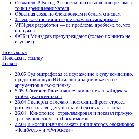
Создатель Prisma даёт советы по составлению резюме с
точки зрения нанимателя
Обратная связь по блокировкам и белым спискам
Зачем российский интернет ломают санкциями?
VPN для разработки — не проблема, проблема то, что
он нужен
ФСБ и Минздрав предупреждают (только их никто не
слушает)
Все ссылки
Подсказать ссылку
Госвеб
20.05
Суд оштрафовал за неуважение к суду компанию,
предоставившую ИИ-галлюцинации в качестве
аргументов в свою пользу
5.05
Забытое тайное знание: нам не нужен «Яндекс»,
чтобы уехать на такси
28.04
Эксперты отмечают постоянный рост стресса
россиян из-за вездесущих кликбейтных заголовков
26.04
«Кинопоиск» отрекламировал и показал прямую
трансляцию запуска «Роскосмоса»
22.04
В России начали сажать инициаторов блокировок
«Флибусты» и «Рутрекера»