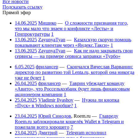
Все новости
Подсказать ссылку
Прямой эфир
14.06.2025
Мишико
—
О сложности признания того,
что мы мало что знаем о конфликте «Лесты» и
Генпрокуратуры
1
13.06.2025
ZayunyaTyan
—
Казахскую скорую помощь
показывают клиентам через «Яндекс.Такси»
1
13.06.2025
ZayunyaTyan
—
Как не надо закрывать свои
сервисы — на примере сервиса заправки «Турбо»
6.05.2025
фрилансер
—
Скончался Вячеслав Варванин:
директор по развитию той Lenta.ru, которой она никогда
уже не будет
1
26.04.2025
фрилансер
—
Таврин убеждает команду
«Авито», что Россельхозбанк будет лишь финансовым
акционером компании
1
25.04.2025
Vladimir Ilyashov
—
Нужна ли кнопка
«Пуск» в Windows вообще?
1
23.04.2025
Юрий Синодов
,
Roem.ru
—
Главреду
Roem.ru заблокировали кошелёк Wallet в Telegram и
пожелали всего хорошего
7
23.04.2025
Дмитрий
—
Telegram исполнил