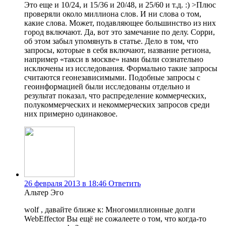
Это еще и 10/24, и 15/36 и 20/48, и 25/60 и т.д. :) >Плюс
проверяли около миллиона слов. И ни слова о том,
какие слова. Может, подавляющее большинство из них
город включают. Да, вот это замечание по делу. Сорри,
об этом забыл упомянуть в статье. Дело в том, что
запросы, которые в себя включают, название региона,
например «такси в москве» нами были сознательно
исключены из исследования. Формально такие запросы
считаются геонезависимыми. Подобные запросы с
геоинформацией были исследованы отдельно и
результат показал, что распределение коммерческих,
полукоммерческих и некоммерческих запросов среди
них примерно одинаковое.
26 февраля 2013 в 18:46
Ответить
Альтер Эго
wolf , давайте ближе к: Многомиллионные долги
WebEffector Вы ещё не сожалеете о том, что когда-то