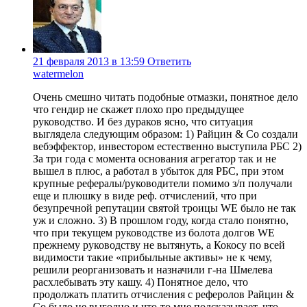
21 февраля 2013 в 13:59
Ответить
watermelon
Очень смешно читать подобные отмазки, понятное дело
что гендир не скажет плохо про предыдущее
руководство. И без дураков ясно, что ситуация
выглядела следующим образом: 1) Райцин & Co создали
вебэффектор, инвестором естественно выступила РБС 2)
За три года с момента основания агрегатор так и не
вышел в плюс, а работал в убыток для РБС, при этом
крупные рефералы/руководители помимо з/п получали
еще и плюшку в виде реф. отчислений, что при
безупречной репутации святой троицы WE было не так
уж и сложно. 3) В прошлом году, когда стало понятно,
что при текущем руководстве из болота долгов WE
прежнему руководству не вытянуть, а Кокосу по всей
видимости такие «прибыльные активы» не к чему,
решили реорганизовать и назначили г-на Шмелева
расхлебывать эту кашу. 4) Понятное дело, что
продолжать платить отчисления с реферолов Райцин &
Co было не выгодно и что-то мне подсказывает, что