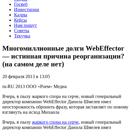
Госвеб
Инвестиции
Кадры
Кейсы
Нам пишут
Советы
Текучка
Многомиллионные долги WebEffector
— истинная причина реорганизации?
(на самом деле нет)
20 февраля 2013 в 13:05
ru-RU
2013
ООО «Роем»
Медиа
Вчера, в пылу жаркого спора на серче, новый генеральный
директор компании WebEffector Данила Шмелев имел
неосторожность обронить фразу, которая заставляет по новому
взглянуть на исход Михаила
Вчера, в пылу
жаркого спора на серче
, новый генеральный
директор компании WebEffector Данила Шмелев имел