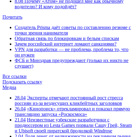
8.08
Почему «Атом» не подошёл мне как обычному
водителю? И кому подойдёт?
Почитать
Создатель Prisma даёт советы по составлению резюме с
точки зрения нанимателя
Обратная связь по блокировкам и белым спискам
Зачем российский интернет ломают санкциями?
VPN для разработки — не проблема, проблема то, что
он нужен
ФСБ и Минздрав предупреждают (только их никто не
слушает)
Все ссылки
Подсказать ссылку
Медиа
28.04
Эксперты отмечают постоянный рост стресса
россиян из-за вездесущих кликбейтных заголовков
26.04
«Кинопоиск» отрекламировал и показал прямую
трансляцию запуска «Роскосмоса»
21.04
Неизвестные узбекские разработчики с
продюссером из Lesta Games порвали Сашу Грей, Steam
и Ubisoft своей пиратской бродилкой Windrose
2.04
Доля денег от недвижимости на рекламном рынке