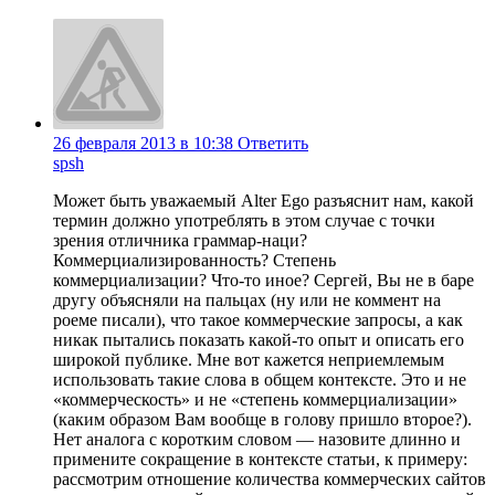
26 февраля 2013 в 10:38
Ответить
spsh
Может быть уважаемый Alter Ego разъяснит нам, какой
термин должно употреблять в этом случае с точки
зрения отличника граммар-наци?
Коммерциализированность? Степень
коммерциализации? Что-то иное? Сергей, Вы не в баре
другу объясняли на пальцах (ну или не коммент на
роеме писали), что такое коммерческие запросы, а как
никак пытались показать какой-то опыт и описать его
широкой публике. Мне вот кажется неприемлемым
использовать такие слова в общем контексте. Это и не
«коммерческость» и не «степень коммерциализации»
(каким образом Вам вообще в голову пришло второе?).
Нет аналога с коротким словом — назовите длинно и
примените сокращение в контексте статьи, к примеру:
рассмотрим отношение количества коммерческих сайтов