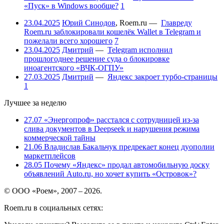
«Пуск» в Windows вообще?
1
23.04.2025
Юрий Синодов
,
Roem.ru
—
Главреду
Roem.ru заблокировали кошелёк Wallet в Telegram и
пожелали всего хорошего
7
23.04.2025
Дмитрий
—
Telegram исполнил
прошлогоднее решение суда о блокировке
иноагентского «ВЧК-ОГПУ»
27.03.2025
Дмитрий
—
Яндекс закроет турбо-страницы
1
Лучшее за неделю
27.07
«Энергопроф» расстался с сотрудницей из-за
слива документов в Deepseek и нарушения режима
коммерческой тайны
21.06
Владислав Бакальчук предрекает конец дуополии
маркетплейсов
28.05
Почему «Яндекс» продал автомобильную доску
объявлений Auto.ru, но хочет купить «Островок»?
© ООО «Роем», 2007 – 2026.
Roem.ru в социальных сетях: