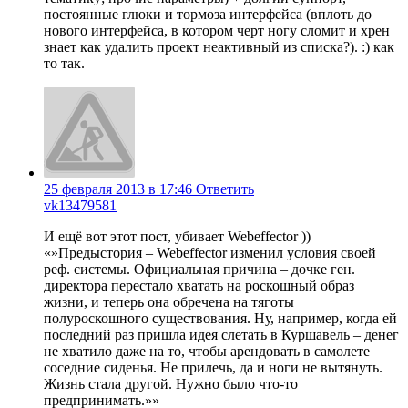
постоянные глюки и тормоза интерфейса (вплоть до
нового интерфейса, в котором черт ногу сломит и хрен
знает как удалить проект неактивный из списка?). :) как
то так.
25 февраля 2013 в 17:46
Ответить
vk13479581
И ещё вот этот пост, убивает Webeffector ))
«»Предыстория – Webeffector изменил условия своей
реф. системы. Официальная причина – дочке ген.
директора перестало хватать на роскошный образ
жизни, и теперь она обречена на тяготы
полуроскошного существования. Ну, например, когда ей
последний раз пришла идея слетать в Куршавель – денег
не хватило даже на то, чтобы арендовать в самолете
соседние сиденья. Не прилечь, да и ноги не вытянуть.
Жизнь стала другой. Нужно было что-то
предпринимать.»»