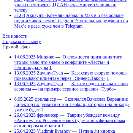
упала на четверть, ЦИАН рекламируется лишь по
телеку
31.03
Аккаунт «Кремля» набрал в Max в 5 раз больше
подписчиков, чем в Telegram. У остальных результаты в
Max’е в разы хуже чем в Telegram
Все новости
Подсказать ссылку
Прямой эфир
14.06.2025
Мишико
—
О сложности признания того,
что мы мало что знаем о конфликте «Лесты» и
Генпрокуратуры
1
13.06.2025
ZayunyaTyan
—
Казахскую скорую помощь
показывают клиентам через «Яндекс.Такси»
1
13.06.2025
ZayunyaTyan
—
Как не надо закрывать свои
сервисы — на примере сервиса заправки «Турбо»
6.05.2025
фрилансер
—
Скончался Вячеслав Варванин:
директор по развитию той Lenta.ru, которой она никогда
уже не будет
1
26.04.2025
фрилансер
—
Таврин убеждает команду
«Авито», что Россельхозбанк будет лишь финансовым
акционером компании
1
25.04.2025
Vladimir Ilyashov
—
Нужна ли кнопка