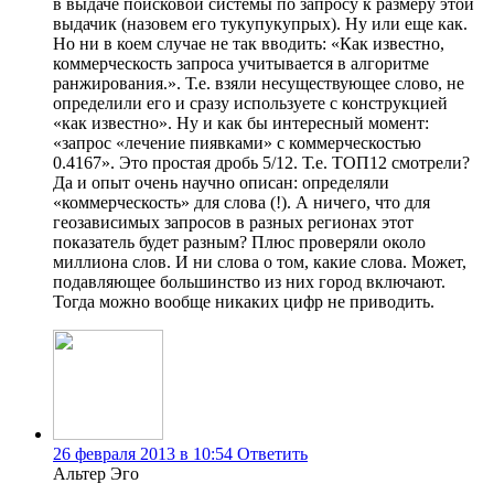
в выдаче поисковой системы по запросу к размеру этой
выдачик (назовем его тукупукупрых). Ну или еще как.
Но ни в коем случае не так вводить: «Как известно,
коммерческость запроса учитывается в алгоритме
ранжирования.». Т.е. взяли несуществующее слово, не
определили его и сразу используете с конструкцией
«как известно». Ну и как бы интересный момент:
«запрос «лечение пиявками» с коммерческостью
0.4167». Это простая дробь 5/12. Т.е. ТОП12 смотрели?
Да и опыт очень научно описан: определяли
«коммерческость» для слова (!). А ничего, что для
геозависимых запросов в разных регионах этот
показатель будет разным? Плюс проверяли около
миллиона слов. И ни слова о том, какие слова. Может,
подавляющее большинство из них город включают.
Тогда можно вообще никаких цифр не приводить.
26 февраля 2013 в 10:54
Ответить
Альтер Эго