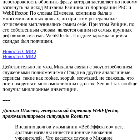
неосторожность обронить фразу, которая заставляет по новому
взглянуть на исход Михаила Райцина из Корпорации РБС и
WebEffector. По словам Шмелева, компания была в
многомиллионных долгах, но при этом реферальные
отчисления выплачивались самим себе. При этом Райцин, по
его собственным словам, является одним из самых крупных
рефоводов системы WebEffector. Позднее зарождающийся
скандал был подчищен.
Новости СМИ2
Новости СМИ2
Действительно ли уход Михаила связан с злоупотреблением
служебными полномочиями? Глядя на другие аналогичные
сервисы, такие как rookee, seopult, seowizard, не скажешь, что
они находятся в многомиллионных долгах, Seopult так вообще
получил миллионные инвестиции.
-----
Данила Шмелев, генеральный директор WebEffector,
прокомментировал ситуацию Roem.ru:
Внешних долгов у компании «ВебЭффектор» нет,
долгами названы инвестиционные вложения
учредителей . Что касается слухов о Михаиле