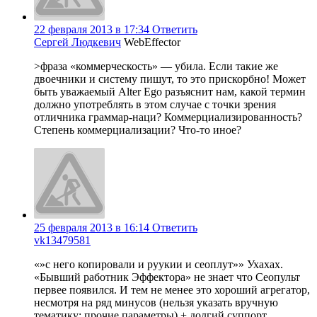
22 февраля 2013 в 17:34
Ответить
Сергей Людкевич
WebEffector
>фраза «коммерческость» — убила. Если такие же
двоечники и систему пишут, то это прискорбно! Может
быть уважаемый Alter Ego разъяснит нам, какой термин
должно употреблять в этом случае с точки зрения
отличника граммар-наци? Коммерциализированность?
Степень коммерциализации? Что-то иное?
25 февраля 2013 в 16:14
Ответить
vk13479581
«»с него копировали и руукии и сеоплут»» Ухахах.
«Бывший работник Эффектора» не знает что Сеопульт
первее появился. И тем не менее это хороший агрегатор,
несмотря на ряд минусов (нельзя указать вручную
тематику; прочие параметры) + долгий суппорт,