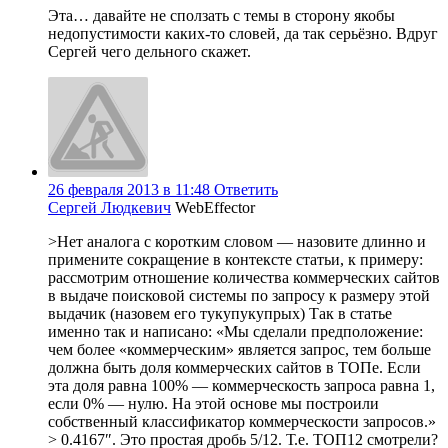
Эта… давайте не сползать с темы в сторону якобы
недопустимости каких-то словей, да так серьёзно. Вдруг
Сергей чего дельного скажет.
26 февраля 2013 в 11:48
Ответить
Сергей Людкевич
WebEffector
>Нет аналога с коротким словом — назовите длинно и
примените сокращение в контексте статьи, к примеру:
рассмотрим отношение количества коммерческих сайтов
в выдаче поисковой системы по запросу к размеру этой
выдачик (назовем его тукупукупрых) Так в статье
именно так и написано: «Мы сделали предположение:
чем более «коммерческим» является запрос, тем больше
должна быть доля коммерческих сайтов в ТОПе. Если
эта доля равна 100% — коммерческость запроса равна 1,
если 0% — нулю. На этой основе мы построили
собственный классификатор коммерческости запросов.»
> 0.4167″. Это простая дробь 5/12. Т.е. ТОП12 смотрели?