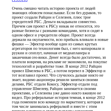
Очень смешно читать историю проекта от людей
знающих обовсем понаслышке. Если без дураков, то
проект создали Райцин и Селезнев, плюс трое
учредителей РБС. Деньги вкладывали совместно.
Причем сам проект к РБСу никак не относится, это
разные бизнесы с разными командами, хотя и сидят в
одном офисе и учредители общие. Проект всегда
держали на окупаемости, всю прибыль вливали в новые
фишки — Эфектор вообще один из самых крутых
агрегаторов по технологиям был, с него копировали и
руукии и сеоплут, начиная от медиапланера и
заканчивая сео-вики. Денег всегда было достаточно, зп
платили вовремя, на рекламе не экономили, на покупке
технологий и разработке тоже. В конце 2012 Райцин
привел Шмелева в РБС, а потом перевел в Эффектор и
тот возглавил проект. Что случилось дальше никто не
знает, видимо акционеры решили заняться своими
делами, РБС отдали Кокосу, Эффектор отдали под
управление Шмелеву, Райцин занимается своими
проектами, а Селезнева уже давно никто вживую не
видел. Про реферальные история темная, в конце 2012
года поменяли всю команду по маркетингу, которая в
том числе занималась рефералкой и вместе с этим
решили наверное и старые выплаты остановить.