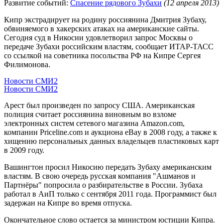
Развитие событий:
Спасение рядового Зубахи
(12 апреля 2013)
Кипр экстрадирует на родину россиянина Дмитрия Зубаху,
обвиняемого в хакерских атаках на американские сайты.
Сегодня суд в Никосии удовлетворил запрос Москвы о
передаче Зубахи российским властям, сообщает ИТАР-ТАСС
со ссылкой на советника посольства РФ на Кипре Сергея
Филимонова.
Новости СМИ2
Новости СМИ2
Арест был произведен по запросу США. Американская
полиция считает россиянина виновным во взломе
электронных систем сетевого магазина Amazon.com,
компании Priceline.com и аукциона eBay в 2008 году, а также к
хищению персональных данных владельцев пластиковых карт
в 2009 году.
Вашингтон просил Никосию передать Зубаху американским
властям. В свою очередь русская компания
"Ашманов и
Партнёры" попросила о разбирательстве в России
. Зубаха
работал в АиП только с сентября 2011 года. Программист был
задержан на Кипре во время отпуска.
Окончательное слово остается за министром юстиции Кипра.