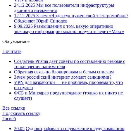
24.12.2025
Мы все пользователи инфраструктуры
двойного назначения
12.12.2025
Зачем «Яндексу» нужен свой электромобиль?
Объясняет Юрий Синодов
9.09.2025
Размышления о том, какую оперативно
значимую информацию можно получить через «Макс»
Обсуждаемое
Почитать
Создатель Prisma даёт советы по составлению резюме с
точки зрения нанимателя
Обратная связь по блокировкам и белым спискам
Зачем российский интернет ломают санкциями?
VPN для разработки — не проблема, проблема то, что
он нужен
ФСБ и Минздрав предупреждают (только их никто не
слушает)
Все ссылки
Подсказать ссылку
Госвеб
20.05
Суд оштрафовал за неуважение к суду компанию,