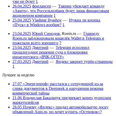
уже не будет
1
26.04.2025
фрилансер
—
Таврин убеждает команду
«Авито», что Россельхозбанк будет лишь финансовым
акционером компании
1
25.04.2025
Vladimir Ilyashov
—
Нужна ли кнопка
«Пуск» в Windows вообще?
1
23.04.2025
Юрий Синодов
,
Roem.ru
—
Главреду
Roem.ru заблокировали кошелёк Wallet в Telegram и
пожелали всего хорошего
7
23.04.2025
Дмитрий
—
Telegram исполнил
прошлогоднее решение суда о блокировке
иноагентского «ВЧК-ОГПУ»
27.03.2025
Дмитрий
—
Яндекс закроет турбо-страницы
1
Лучшее за неделю
27.07
«Энергопроф» расстался с сотрудницей из-за
слива документов в Deepseek и нарушения режима
коммерческой тайны
21.06
Владислав Бакальчук предрекает конец дуополии
маркетплейсов
28.05
Почему «Яндекс» продал автомобильную доску
объявлений Auto.ru, но хочет купить «Островок»?