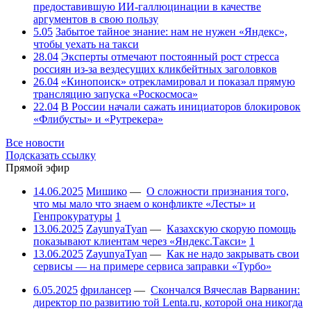
предоставившую ИИ-галлюцинации в качестве
аргументов в свою пользу
5.05
Забытое тайное знание: нам не нужен «Яндекс»,
чтобы уехать на такси
28.04
Эксперты отмечают постоянный рост стресса
россиян из-за вездесущих кликбейтных заголовков
26.04
«Кинопоиск» отрекламировал и показал прямую
трансляцию запуска «Роскосмоса»
22.04
В России начали сажать инициаторов блокировок
«Флибусты» и «Рутрекера»
Все новости
Подсказать ссылку
Прямой эфир
14.06.2025
Мишико
—
О сложности признания того,
что мы мало что знаем о конфликте «Лесты» и
Генпрокуратуры
1
13.06.2025
ZayunyaTyan
—
Казахскую скорую помощь
показывают клиентам через «Яндекс.Такси»
1
13.06.2025
ZayunyaTyan
—
Как не надо закрывать свои
сервисы — на примере сервиса заправки «Турбо»
6.05.2025
фрилансер
—
Скончался Вячеслав Варванин:
директор по развитию той Lenta.ru, которой она никогда