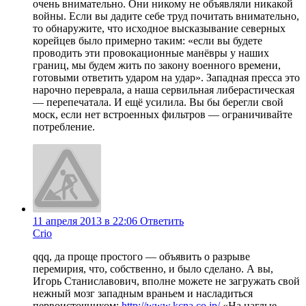
очень внимательно. Они никому не объявляли никакой
войны. Если вы дадите себе труд почитать внимательно,
то обнаружите, что исходное высказывание северных
корейцев было примерно таким: «если вы будете
проводить эти провокационные манёвры у наших
границ, мы будем жить по закону военного времени,
готовыми ответить ударом на удар». Западная пресса это
нарочно переврала, а наша сервильная либерастическая
— перепечатала. И ещё усилила. Вы бы берегли свой
моск, если нет встроенных фильтров — ограничивайте
потребление.
11 апреля 2013 в 22:06
Ответить
Crio
qqq, да проще простого — объявить о разрыве
перемирия, что, собственно, и было сделано. А вы,
Игорь Станиславович, вполне можете не загружать свой
нежный мозг западным враньем и насладиться
первоисточником:
http://www.kcna.co.jp/
«На наглые