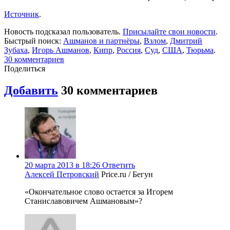
Источник
.
Новость подсказал пользователь.
Присылайте свои новости
.
Быстрый поиск:
Ашманов и партнёры
,
Взлом
,
Дмитрий
Зубаха
,
Игорь Ашманов
,
Кипр
,
Россия
,
Суд
,
США
,
Тюрьма
.
30
комментариев
Поделиться
Добавить
30
комментариев
20 марта 2013 в 18:26
Ответить
Алексей Петровский
Price.ru / Бегун
«Окончательное слово остается за Игорем
Станиславовичем Ашмановым»?