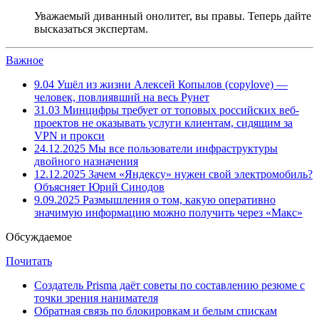
Уважаемый диванный онолитег, вы правы. Теперь дайте
высказаться экспертам.
Важное
9.04
Ушёл из жизни Алексей Копылов (copylove) —
человек, повлиявший на весь Рунет
31.03
Минцифры требует от топовых российских веб-
проектов не оказывать услуги клиентам, сидящим за
VPN и прокси
24.12.2025
Мы все пользователи инфраструктуры
двойного назначения
12.12.2025
Зачем «Яндексу» нужен свой электромобиль?
Объясняет Юрий Синодов
9.09.2025
Размышления о том, какую оперативно
значимую информацию можно получить через «Макс»
Обсуждаемое
Почитать
Создатель Prisma даёт советы по составлению резюме с
точки зрения нанимателя
Обратная связь по блокировкам и белым спискам