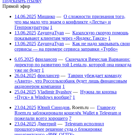
Подсказать ссылку
Прямой эфир
14.06.2025
Мишико
—
О сложности признания того,
что мы мало что знаем о конфликте «Лесты» и
Генпрокуратуры
1
13.06.2025
ZayunyaTyan
—
Казахскую скорую помощь
показывают клиентам через «Яндекс.Такси»
1
13.06.2025
ZayunyaTyan
—
Как не надо закрывать свои
сервисы — на примере сервиса заправки «Турбо»
6.05.2025
фрилансер
—
Скончался Вячеслав Варванин:
директор по развитию той Lenta.ru, которой она никогда
уже не будет
1
26.04.2025
фрилансер
—
Таврин убеждает команду
«Авито», что Россельхозбанк будет лишь финансовым
акционером компании
1
25.04.2025
Vladimir Ilyashov
—
Нужна ли кнопка
«Пуск» в Windows вообще?
1
23.04.2025
Юрий Синодов
,
Roem.ru
—
Главреду
Roem.ru заблокировали кошелёк Wallet в Telegram и
пожелали всего хорошего
7
23.04.2025
Дмитрий
—
Telegram исполнил
прошлогоднее решение суда о блокировке
иноагентского «ВЧК-ОГПУ»