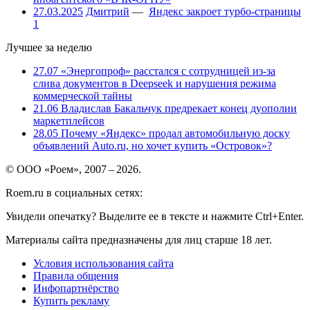
27.03.2025
Дмитрий
—
Яндекс закроет турбо-страницы
1
Лучшее за неделю
27.07
«Энергопроф» расстался с сотрудницей из-за
слива документов в Deepseek и нарушения режима
коммерческой тайны
21.06
Владислав Бакальчук предрекает конец дуополии
маркетплейсов
28.05
Почему «Яндекс» продал автомобильную доску
объявлений Auto.ru, но хочет купить «Островок»?
© ООО «Роем», 2007 – 2026.
Roem.ru в социальных сетях:
Увидели опечатку? Выделите ее в тексте и нажмите Ctrl+Enter.
Материалы сайта предназначены для лиц старше 18 лет.
Условия использования сайта
Правила общения
Инфопартнёрство
Купить рекламу