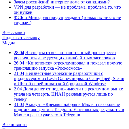
Зачем российский интернет ломают санкциями?
VPN для разработки — не проблема, проблема то, что
он нужен
ФСБ и Минздрав предупреждают (только их никто не
слушает)
Все ссылки
Подсказать ссылку
Медиа
28.04
Эксперты отмечают постоянный рост стресса
россиян из-за вездесущих кликбейтных заголовков
26.04
«Кинопоиск» отрекламировал и показал прямую
трансляцию запуска «Роскосмоса»
21.04
Неизвестные узбекские разработчики с
продюссером из Lesta Games порвали Сашу Грей, Steam
и Ubisoft своей пиратской бродилкой Windrose
2.04
Доля денег от недвижимости на рекламном рынке
упала на четверть, ЦИАН рекламируется лишь по
телеку
31.03
Аккаунт «Кремля» набрал в Max в 5 раз больше
подписчиков, чем в Telegram. У остальных результаты в
Max’е в разы хуже чем в Telegram
Все новости