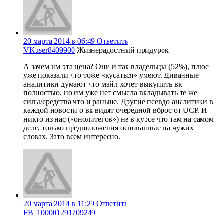
20 марта 2014 в 06:49
Ответить
VKuser8409900
Жизнерадостный придурок
А зачем им эта цена? Они и так владельцы (52%), плюс
уже показали что тоже «кусаться» умеют. Диванные
аналитики думают что мэйл хочет выкупить вк
полностью, но им уже нет смысла вкладывать те же
силы/средства что и раньше. Другие псевдо аналитики в
каждой новости о вк видят очередной вброс от UCP. И
никто из нас («онолитегов») не в курсе что там на самом
деле, только предположения основанные на чужих
словах. Зато всем интересно.
20 марта 2014 в 11:29
Ответить
FB_100001291709249