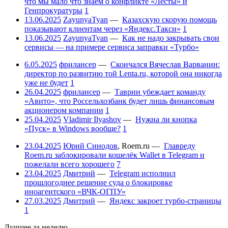
что мы мало что знаем о конфликте «Лесты» и
Генпрокуратуры
1
13.06.2025
ZayunyaTyan
—
Казахскую скорую помощь
показывают клиентам через «Яндекс.Такси»
1
13.06.2025
ZayunyaTyan
—
Как не надо закрывать свои
сервисы — на примере сервиса заправки «Турбо»
6.05.2025
фрилансер
—
Скончался Вячеслав Варванин:
директор по развитию той Lenta.ru, которой она никогда
уже не будет
1
26.04.2025
фрилансер
—
Таврин убеждает команду
«Авито», что Россельхозбанк будет лишь финансовым
акционером компании
1
25.04.2025
Vladimir Ilyashov
—
Нужна ли кнопка
«Пуск» в Windows вообще?
1
23.04.2025
Юрий Синодов
,
Roem.ru
—
Главреду
Roem.ru заблокировали кошелёк Wallet в Telegram и
пожелали всего хорошего
7
23.04.2025
Дмитрий
—
Telegram исполнил
прошлогоднее решение суда о блокировке
иноагентского «ВЧК-ОГПУ»
27.03.2025
Дмитрий
—
Яндекс закроет турбо-страницы
1
Лучшее за неделю