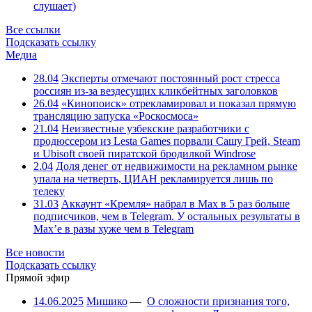
слушает)
Все ссылки
Подсказать ссылку
Медиа
28.04
Эксперты отмечают постоянный рост стресса
россиян из-за вездесущих кликбейтных заголовков
26.04
«Кинопоиск» отрекламировал и показал прямую
трансляцию запуска «Роскосмоса»
21.04
Неизвестные узбекские разработчики с
продюссером из Lesta Games порвали Сашу Грей, Steam
и Ubisoft своей пиратской бродилкой Windrose
2.04
Доля денег от недвижимости на рекламном рынке
упала на четверть, ЦИАН рекламируется лишь по
телеку
31.03
Аккаунт «Кремля» набрал в Max в 5 раз больше
подписчиков, чем в Telegram. У остальных результаты в
Max’е в разы хуже чем в Telegram
Все новости
Подсказать ссылку
Прямой эфир
14.06.2025
Мишико
—
О сложности признания того,