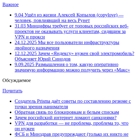
Важное
9.04
Ушёл из жизни Алексей Копылов (copylove) —
человек, повлиявший на весь Рунет
31.03
Минцифры требует от топовых российских веб-
проектов не оказывать услуги клиентам, сидящим за
VPN и прокси
24.12.2025
Мы все пользователи инфраструктуры
двойного назначения
12.12.2025
Зачем «Яндексу» нужен свой электромобиль?
Объясняет Юрий Синодов
9.09.2025
Размышления о том, какую оперативно
значимую информацию можно получить через «Макс»
Обсуждаемое
Почитать
Создатель Prisma даёт советы по составлению резюме с
точки зрения нанимателя
Обратная связь по блокировкам и белым спискам
Зачем российский интернет ломают санкциями?
VPN для разработки — не проблема, проблема то, что
он нужен
ФСБ и Минздрав предупреждают (только их никто не