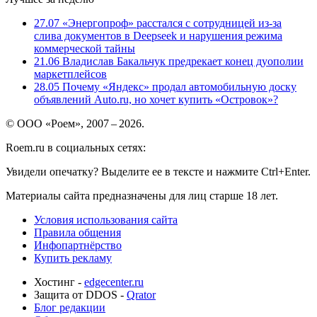
27.07
«Энергопроф» расстался с сотрудницей из-за
слива документов в Deepseek и нарушения режима
коммерческой тайны
21.06
Владислав Бакальчук предрекает конец дуополии
маркетплейсов
28.05
Почему «Яндекс» продал автомобильную доску
объявлений Auto.ru, но хочет купить «Островок»?
© ООО «Роем», 2007 – 2026.
Roem.ru в социальных сетях:
Увидели опечатку? Выделите ее в тексте и нажмите Ctrl+Enter.
Материалы сайта предназначены для лиц старше 18 лет.
Условия использования сайта
Правила общения
Инфопартнёрство
Купить рекламу
Хостинг -
edgecenter.ru
Защита от DDOS -
Qrator
Блог редакции