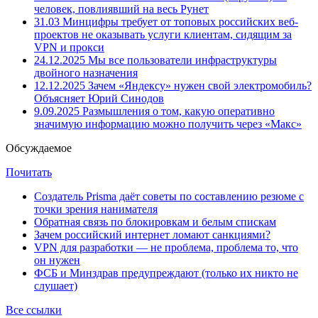
человек, повлиявший на весь Рунет
31.03
Минцифры требует от топовых российских веб-
проектов не оказывать услуги клиентам, сидящим за
VPN и прокси
24.12.2025
Мы все пользователи инфраструктуры
двойного назначения
12.12.2025
Зачем «Яндексу» нужен свой электромобиль?
Объясняет Юрий Синодов
9.09.2025
Размышления о том, какую оперативно
значимую информацию можно получить через «Макс»
Обсуждаемое
Почитать
Создатель Prisma даёт советы по составлению резюме с
точки зрения нанимателя
Обратная связь по блокировкам и белым спискам
Зачем российский интернет ломают санкциями?
VPN для разработки — не проблема, проблема то, что
он нужен
ФСБ и Минздрав предупреждают (только их никто не
слушает)
Все ссылки