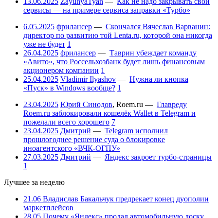
13.06.2025
ZayunyaTyan
—
Как не надо закрывать свои
сервисы — на примере сервиса заправки «Турбо»
6.05.2025
фрилансер
—
Скончался Вячеслав Варванин:
директор по развитию той Lenta.ru, которой она никогда
уже не будет
1
26.04.2025
фрилансер
—
Таврин убеждает команду
«Авито», что Россельхозбанк будет лишь финансовым
акционером компании
1
25.04.2025
Vladimir Ilyashov
—
Нужна ли кнопка
«Пуск» в Windows вообще?
1
23.04.2025
Юрий Синодов
,
Roem.ru
—
Главреду
Roem.ru заблокировали кошелёк Wallet в Telegram и
пожелали всего хорошего
7
23.04.2025
Дмитрий
—
Telegram исполнил
прошлогоднее решение суда о блокировке
иноагентского «ВЧК-ОГПУ»
27.03.2025
Дмитрий
—
Яндекс закроет турбо-страницы
1
Лучшее за неделю
21.06
Владислав Бакальчук предрекает конец дуополии
маркетплейсов
28.05
Почему «Яндекс» продал автомобильную доску