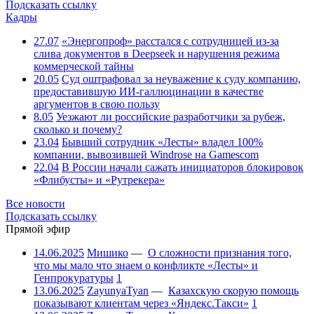
Подсказать ссылку
Кадры
27.07
«Энергопроф» расстался с сотрудницей из-за
слива документов в Deepseek и нарушения режима
коммерческой тайны
20.05
Суд оштрафовал за неуважение к суду компанию,
предоставившую ИИ-галлюцинации в качестве
аргументов в свою пользу
8.05
Уезжают ли российские разработчики за рубеж,
сколько и почему?
23.04
Бывший сотрудник «Лесты» владел 100%
компании, вывозившей Windrose на Gamescom
22.04
В России начали сажать инициаторов блокировок
«Флибусты» и «Рутрекера»
Все новости
Подсказать ссылку
Прямой эфир
14.06.2025
Мишико
—
О сложности признания того,
что мы мало что знаем о конфликте «Лесты» и
Генпрокуратуры
1
13.06.2025
ZayunyaTyan
—
Казахскую скорую помощь
показывают клиентам через «Яндекс.Такси»
1