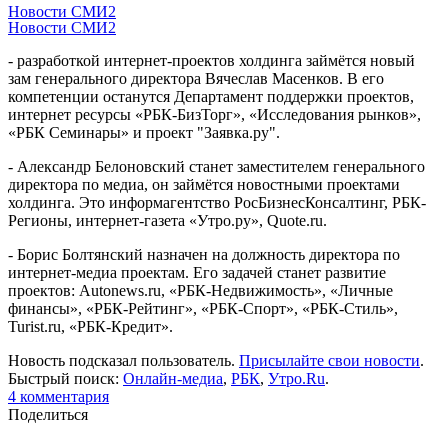
Новости СМИ2
Новости СМИ2
- разработкой интернет-проектов холдинга займётся новый
зам генерального директора Вячеслав Масенков. В его
компетенции останутся Департамент поддержки проектов,
интернет ресурсы «РБК-БизТорг», «Исследования рынков»,
«РБК Семинары» и проект "Заявка.ру".
- Александр Белоновский станет заместителем генерального
директора по медиа, он займётся новостными проектами
холдинга. Это информагентство РосБизнесКонсалтинг, РБК-
Регионы, интернет-газета «Утро.ру», Quote.ru.
- Борис Болтянский назначен на должность директора по
интернет-медиа проектам. Его задачей станет развитие
проектов: Autonews.ru, «РБК-Недвижимость», «Личные
финансы», «РБК-Рейтинг», «РБК-Спорт», «РБК-Стиль»,
Turist.ru, «РБК-Кредит».
Новость подсказал пользователь.
Присылайте свои новости
.
Быстрый поиск:
Онлайн-медиа
,
РБК
,
Утро.Ru‎
.
4
комментария
Поделиться