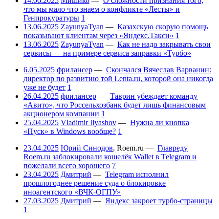
14.06.2025
Мишико
—
О сложности признания того,
что мы мало что знаем о конфликте «Лесты» и
Генпрокуратуры
1
13.06.2025
ZayunyaTyan
—
Казахскую скорую помощь
показывают клиентам через «Яндекс.Такси»
1
13.06.2025
ZayunyaTyan
—
Как не надо закрывать свои
сервисы — на примере сервиса заправки «Турбо»
6.05.2025
фрилансер
—
Скончался Вячеслав Варванин:
директор по развитию той Lenta.ru, которой она никогда
уже не будет
1
26.04.2025
фрилансер
—
Таврин убеждает команду
«Авито», что Россельхозбанк будет лишь финансовым
акционером компании
1
25.04.2025
Vladimir Ilyashov
—
Нужна ли кнопка
«Пуск» в Windows вообще?
1
23.04.2025
Юрий Синодов
,
Roem.ru
—
Главреду
Roem.ru заблокировали кошелёк Wallet в Telegram и
пожелали всего хорошего
7
23.04.2025
Дмитрий
—
Telegram исполнил
прошлогоднее решение суда о блокировке
иноагентского «ВЧК-ОГПУ»
27.03.2025
Дмитрий
—
Яндекс закроет турбо-страницы
1