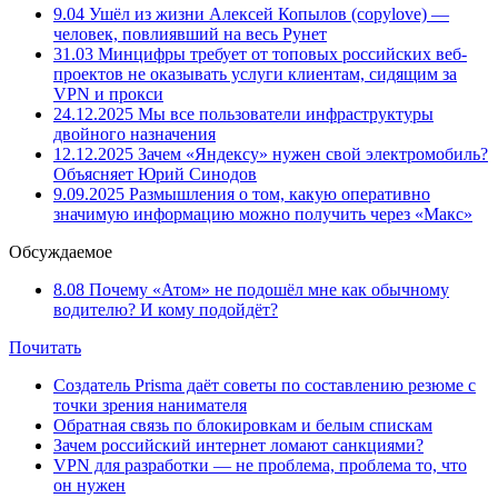
9.04
Ушёл из жизни Алексей Копылов (copylove) —
человек, повлиявший на весь Рунет
31.03
Минцифры требует от топовых российских веб-
проектов не оказывать услуги клиентам, сидящим за
VPN и прокси
24.12.2025
Мы все пользователи инфраструктуры
двойного назначения
12.12.2025
Зачем «Яндексу» нужен свой электромобиль?
Объясняет Юрий Синодов
9.09.2025
Размышления о том, какую оперативно
значимую информацию можно получить через «Макс»
Обсуждаемое
8.08
Почему «Атом» не подошёл мне как обычному
водителю? И кому подойдёт?
Почитать
Создатель Prisma даёт советы по составлению резюме с
точки зрения нанимателя
Обратная связь по блокировкам и белым спискам
Зачем российский интернет ломают санкциями?
VPN для разработки — не проблема, проблема то, что
он нужен