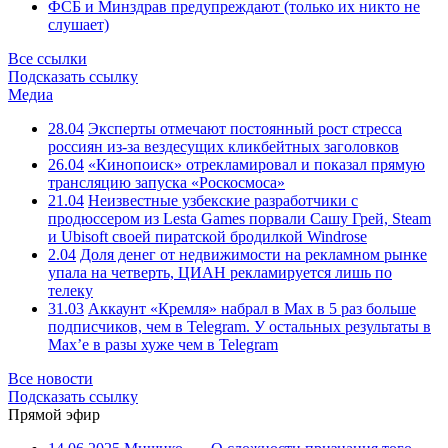
ФСБ и Минздрав предупреждают (только их никто не
слушает)
Все ссылки
Подсказать ссылку
Медиа
28.04
Эксперты отмечают постоянный рост стресса
россиян из-за вездесущих кликбейтных заголовков
26.04
«Кинопоиск» отрекламировал и показал прямую
трансляцию запуска «Роскосмоса»
21.04
Неизвестные узбекские разработчики с
продюссером из Lesta Games порвали Сашу Грей, Steam
и Ubisoft своей пиратской бродилкой Windrose
2.04
Доля денег от недвижимости на рекламном рынке
упала на четверть, ЦИАН рекламируется лишь по
телеку
31.03
Аккаунт «Кремля» набрал в Max в 5 раз больше
подписчиков, чем в Telegram. У остальных результаты в
Max’е в разы хуже чем в Telegram
Все новости
Подсказать ссылку
Прямой эфир