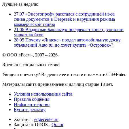
Лучшее за неделю
27.07
«Энергопроф» расстался с сотрудницей из-за
слива документов в Deepseek и нарушения режима
коммерческой тайны
21.06
Владислав Бакальчук предрекает конец дуополии
маркетплейсов
28.05
Почему «Яндекс» продал автомобильную доску
объявлений Auto.ru, но хочет купить «Островок»?
© ООО «Роем», 2007 – 2026.
Roem.ru в социальных сетях:
Увидели опечатку? Выделите ее в тексте и нажмите Ctrl+Enter.
Материалы сайта предназначены для лиц старше 18 лет.
Условия использования сайта
Правила общения
Инфопартнёрство
Купить рекламу
Хостинг -
edgecenter.ru
Защита от DDOS -
Qrator