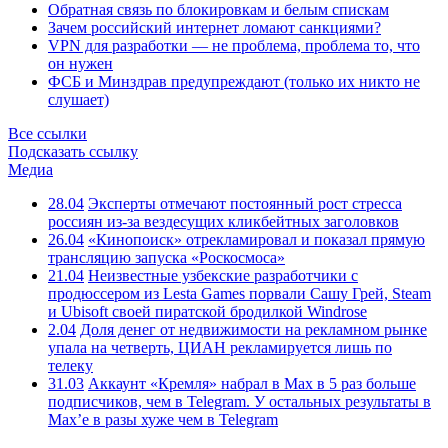
Обратная связь по блокировкам и белым спискам
Зачем российский интернет ломают санкциями?
VPN для разработки — не проблема, проблема то, что
он нужен
ФСБ и Минздрав предупреждают (только их никто не
слушает)
Все ссылки
Подсказать ссылку
Медиа
28.04
Эксперты отмечают постоянный рост стресса
россиян из-за вездесущих кликбейтных заголовков
26.04
«Кинопоиск» отрекламировал и показал прямую
трансляцию запуска «Роскосмоса»
21.04
Неизвестные узбекские разработчики с
продюссером из Lesta Games порвали Сашу Грей, Steam
и Ubisoft своей пиратской бродилкой Windrose
2.04
Доля денег от недвижимости на рекламном рынке
упала на четверть, ЦИАН рекламируется лишь по
телеку
31.03
Аккаунт «Кремля» набрал в Max в 5 раз больше
подписчиков, чем в Telegram. У остальных результаты в
Max’е в разы хуже чем в Telegram