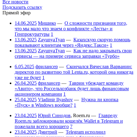
Все новости
Подсказать ссылку
Прямой эфир
14.06.2025
Мишико
—
О сложности признания того,
что мы мало что знаем о конфликте «Лесты» и
Генпрокуратуры
1
13.06.2025
ZayunyaTyan
—
Казахскую скорую помощь
показывают клиентам через «Яндекс.Такси»
1
13.06.2025
ZayunyaTyan
—
Как не надо закрывать свои
сервисы — на примере сервиса заправки «Турбо»
6.05.2025
фрилансер
—
Скончался Вячеслав Варванин:
директор по развитию той Lenta.ru, которой она никогда
уже не будет
1
26.04.2025
фрилансер
—
Таврин убеждает команду
«Авито», что Россельхозбанк будет лишь финансовым
акционером компании
1
25.04.2025
Vladimir Ilyashov
—
Нужна ли кнопка
«Пуск» в Windows вообще?
1
23.04.2025
Юрий Синодов
,
Roem.ru
—
Главреду
Roem.ru заблокировали кошелёк Wallet в Telegram и
пожелали всего хорошего
7
23.04.2025
Дмитрий
—
Telegram исполнил