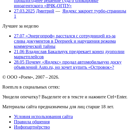
прошлогоднее решение суда о блокировке
иноагентского «ВЧК-ОГПУ»
27.03.2025
Дмитрий
—
Яндекс закроет турбо-страницы
1
Лучшее за неделю
27.07
«Энергопроф» расстался с сотрудницей из-за
слива документов в Deepseek и нарушения режима
коммерческой тайны
21.06
Владислав Бакальчук предрекает конец дуополии
маркетплейсов
28.05
Почему «Яндекс» продал автомобильную доску
объявлений Auto.ru, но хочет купить «Островок»?
© ООО «Роем», 2007 – 2026.
Roem.ru в социальных сетях:
Увидели опечатку? Выделите ее в тексте и нажмите Ctrl+Enter.
Материалы сайта предназначены для лиц старше 18 лет.
Условия использования сайта
Правила общения
Инфопартнёрство