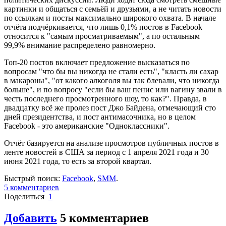
картинки и общаться с семьёй и друзьями, а не читать новости
по ссылкам и посты максимально широкого охвата. В начале
отчёта подчёркивается, что лишь 0,1% постов в Facebook
относится к "самым просматриваемым", а по остальным
99,9% внимание распределено равномерно.
Топ-20 постов включает предложение высказаться по
вопросам "что бы вы никогда не стали есть", "класть ли сахар
в макароны", "от какого алкоголя вы так блевали, что никогда
больше", и по вопросу "если бы ваш пенис или вагину звали в
честь последнего просмотренного шоу, то как?". Правда, в
двадцатку всё же пролез пост Джо Байдена, отмечающий сто
дней президентства, и пост антимасочника, но в целом
Facebook - это американские "Одноклассники".
Отчёт базируется на анализе просмотров публичных постов в
ленте новостей в США за период с 1 апреля 2021 года и 30
июня 2021 года, то есть за второй квартал.
Быстрый поиск:
Facebook
,
SMM
.
5
комментариев
Поделиться
1
Добавить
5
комментариев