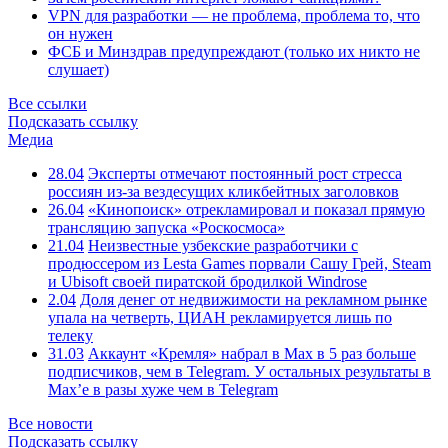
VPN для разработки — не проблема, проблема то, что
он нужен
ФСБ и Минздрав предупреждают (только их никто не
слушает)
Все ссылки
Подсказать ссылку
Медиа
28.04
Эксперты отмечают постоянный рост стресса
россиян из-за вездесущих кликбейтных заголовков
26.04
«Кинопоиск» отрекламировал и показал прямую
трансляцию запуска «Роскосмоса»
21.04
Неизвестные узбекские разработчики с
продюссером из Lesta Games порвали Сашу Грей, Steam
и Ubisoft своей пиратской бродилкой Windrose
2.04
Доля денег от недвижимости на рекламном рынке
упала на четверть, ЦИАН рекламируется лишь по
телеку
31.03
Аккаунт «Кремля» набрал в Max в 5 раз больше
подписчиков, чем в Telegram. У остальных результаты в
Max’е в разы хуже чем в Telegram
Все новости
Подсказать ссылку