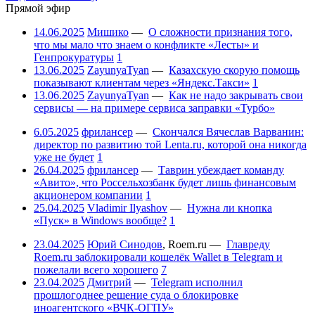
Прямой эфир
14.06.2025
Мишико
—
О сложности признания того,
что мы мало что знаем о конфликте «Лесты» и
Генпрокуратуры
1
13.06.2025
ZayunyaTyan
—
Казахскую скорую помощь
показывают клиентам через «Яндекс.Такси»
1
13.06.2025
ZayunyaTyan
—
Как не надо закрывать свои
сервисы — на примере сервиса заправки «Турбо»
6.05.2025
фрилансер
—
Скончался Вячеслав Варванин:
директор по развитию той Lenta.ru, которой она никогда
уже не будет
1
26.04.2025
фрилансер
—
Таврин убеждает команду
«Авито», что Россельхозбанк будет лишь финансовым
акционером компании
1
25.04.2025
Vladimir Ilyashov
—
Нужна ли кнопка
«Пуск» в Windows вообще?
1
23.04.2025
Юрий Синодов
,
Roem.ru
—
Главреду
Roem.ru заблокировали кошелёк Wallet в Telegram и
пожелали всего хорошего
7
23.04.2025
Дмитрий
—
Telegram исполнил
прошлогоднее решение суда о блокировке
иноагентского «ВЧК-ОГПУ»