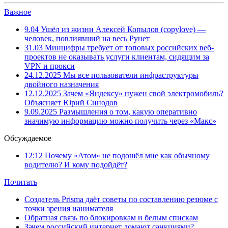
Важное
9.04
Ушёл из жизни Алексей Копылов (copylove) —
человек, повлиявший на весь Рунет
31.03
Минцифры требует от топовых российских веб-
проектов не оказывать услуги клиентам, сидящим за
VPN и прокси
24.12.2025
Мы все пользователи инфраструктуры
двойного назначения
12.12.2025
Зачем «Яндексу» нужен свой электромобиль?
Объясняет Юрий Синодов
9.09.2025
Размышления о том, какую оперативно
значимую информацию можно получить через «Макс»
Обсуждаемое
12:12
Почему «Атом» не подошёл мне как обычному
водителю? И кому подойдёт?
Почитать
Создатель Prisma даёт советы по составлению резюме с
точки зрения нанимателя
Обратная связь по блокировкам и белым спискам
Зачем российский интернет ломают санкциями?