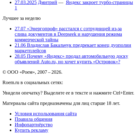
27.03.2025
Дмитрий
—
Яндекс закроет турбо-страницы
1
Лучшее за неделю
27.07
«Энергопроф» расстался с сотрудницей из-за
слива документов в Deepseek и нарушения режима
коммерческой тайны
21.06
Владислав Бакальчук предрекает конец дуополии
маркетплейсов
28.05
Почему «Яндекс» продал автомобильную доску
объявлений Auto.ru, но хочет купить «Островок»?
© ООО «Роем», 2007 – 2026.
Roem.ru в социальных сетях:
Увидели опечатку? Выделите ее в тексте и нажмите Ctrl+Enter.
Материалы сайта предназначены для лиц старше 18 лет.
Условия использования сайта
Правила общения
Инфопартнёрство
Купить рекламу