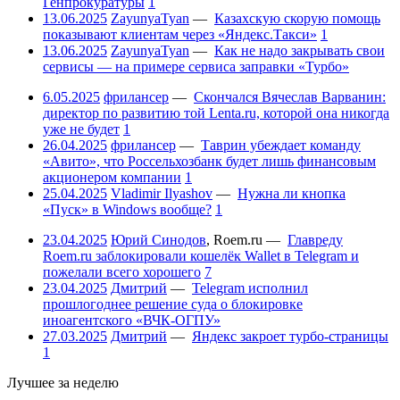
Генпрокуратуры
1
13.06.2025
ZayunyaTyan
—
Казахскую скорую помощь
показывают клиентам через «Яндекс.Такси»
1
13.06.2025
ZayunyaTyan
—
Как не надо закрывать свои
сервисы — на примере сервиса заправки «Турбо»
6.05.2025
фрилансер
—
Скончался Вячеслав Варванин:
директор по развитию той Lenta.ru, которой она никогда
уже не будет
1
26.04.2025
фрилансер
—
Таврин убеждает команду
«Авито», что Россельхозбанк будет лишь финансовым
акционером компании
1
25.04.2025
Vladimir Ilyashov
—
Нужна ли кнопка
«Пуск» в Windows вообще?
1
23.04.2025
Юрий Синодов
,
Roem.ru
—
Главреду
Roem.ru заблокировали кошелёк Wallet в Telegram и
пожелали всего хорошего
7
23.04.2025
Дмитрий
—
Telegram исполнил
прошлогоднее решение суда о блокировке
иноагентского «ВЧК-ОГПУ»
27.03.2025
Дмитрий
—
Яндекс закроет турбо-страницы
1
Лучшее за неделю