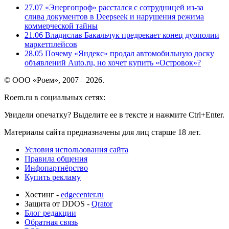
27.07
«Энергопроф» расстался с сотрудницей из-за
слива документов в Deepseek и нарушения режима
коммерческой тайны
21.06
Владислав Бакальчук предрекает конец дуополии
маркетплейсов
28.05
Почему «Яндекс» продал автомобильную доску
объявлений Auto.ru, но хочет купить «Островок»?
© ООО «Роем», 2007 – 2026.
Roem.ru в социальных сетях:
Увидели опечатку? Выделите ее в тексте и нажмите Ctrl+Enter.
Материалы сайта предназначены для лиц старше 18 лет.
Условия использования сайта
Правила общения
Инфопартнёрство
Купить рекламу
Хостинг -
edgecenter.ru
Защита от DDOS -
Qrator
Блог редакции
Обратная связь