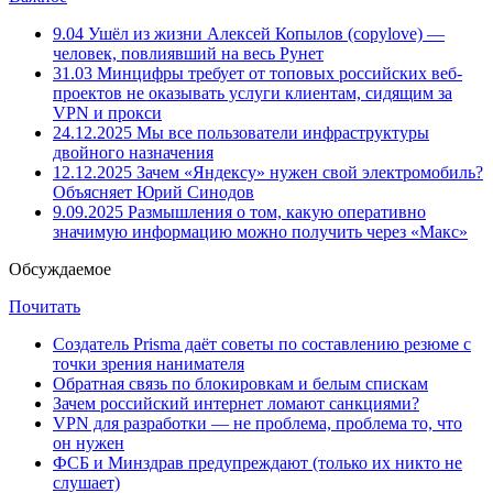
9.04
Ушёл из жизни Алексей Копылов (copylove) —
человек, повлиявший на весь Рунет
31.03
Минцифры требует от топовых российских веб-
проектов не оказывать услуги клиентам, сидящим за
VPN и прокси
24.12.2025
Мы все пользователи инфраструктуры
двойного назначения
12.12.2025
Зачем «Яндексу» нужен свой электромобиль?
Объясняет Юрий Синодов
9.09.2025
Размышления о том, какую оперативно
значимую информацию можно получить через «Макс»
Обсуждаемое
Почитать
Создатель Prisma даёт советы по составлению резюме с
точки зрения нанимателя
Обратная связь по блокировкам и белым спискам
Зачем российский интернет ломают санкциями?
VPN для разработки — не проблема, проблема то, что
он нужен
ФСБ и Минздрав предупреждают (только их никто не
слушает)