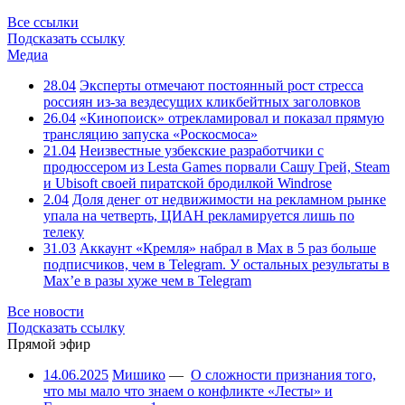
Все ссылки
Подсказать ссылку
Медиа
28.04
Эксперты отмечают постоянный рост стресса
россиян из-за вездесущих кликбейтных заголовков
26.04
«Кинопоиск» отрекламировал и показал прямую
трансляцию запуска «Роскосмоса»
21.04
Неизвестные узбекские разработчики с
продюссером из Lesta Games порвали Сашу Грей, Steam
и Ubisoft своей пиратской бродилкой Windrose
2.04
Доля денег от недвижимости на рекламном рынке
упала на четверть, ЦИАН рекламируется лишь по
телеку
31.03
Аккаунт «Кремля» набрал в Max в 5 раз больше
подписчиков, чем в Telegram. У остальных результаты в
Max’е в разы хуже чем в Telegram
Все новости
Подсказать ссылку
Прямой эфир
14.06.2025
Мишико
—
О сложности признания того,
что мы мало что знаем о конфликте «Лесты» и