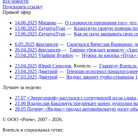
Все новости
Подсказать ссылку
Прямой эфир
14.06.2025
Мишико
—
О сложности признания того, что
13.06.2025
ZayunyaTyan
—
Казахскую скорую помощь по
13.06.2025
ZayunyaTyan
—
Как не надо закрывать свои 
6.05.2025
фрилансер
—
Скончался Вячеслав Варванин: ди
26.04.2025
фрилансер
—
Таврин убеждает команду «Авит
25.04.2025
Vladimir Ilyashov
—
Нужна ли кнопка «Пуск» 
23.04.2025
Юрий Синодов
,
Roem.ru
—
Главреду Roem.ru 
23.04.2025
Дмитрий
—
Telegram исполнил прошлогоднее
27.03.2025
Дмитрий
—
Яндекс закроет турбо-страницы
1
Лучшее за неделю
27.07
«Энергопроф» расстался с сотрудницей из-за слива
21.06
Владислав Бакальчук предрекает конец дуополии м
28.05
Почему «Яндекс» продал автомобильную доску объя
© ООО «Роем», 2007 – 2026.
Roem.ru в социальных сетях: