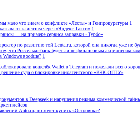
 мы мало что знаем о конфликте «Лесты» и Генпрокуратуры
1
казывают клиентам через «Яндекс.Такси»
1
сервисы — на примере сервиса заправки «Турбо»
ректор по развитию той Lenta.ru, которой она никогда уже не бу
о», что Россельхозбанк будет лишь финансовым акционером ко
в Windows вообще?
1
заблокировали кошелёк Wallet в Telegram и пожелали всего хоро
 решение суда о блокировке иноагентского «ВЧК-ОГПУ»
 документов в Deepseek и нарушения режима коммерческой тайн
аркетплейсов
влений Auto.ru, но хочет купить «Островок»?