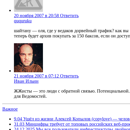
20 ноября 2007 в 20:58
Ответить
ququruku
шайтану — оля, где у ведаков дорвейный трафик? как вы 
теперь будет архив покупать за 150 баксов, если он дост
21 ноября 2007 в 07:12
Ответить
Иван Ильин
ЖЖисты — это люди с обратной связью. Потенциальной. 
для Ведомостей.
Важное
9.04
Ушёл из жизни Алексей Копылов (copylove) — челов
31.03
Минцифры требует от топовых российских веб-прое
24.12.2025
Мы все пользователи инфраструктуры двойног