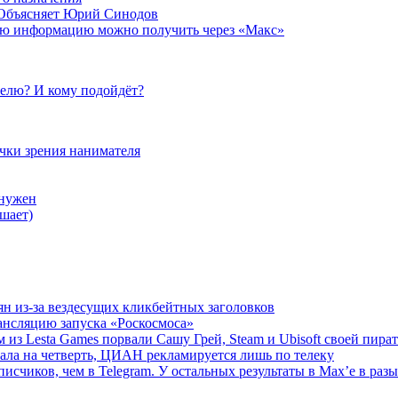
 Объясняет Юрий Синодов
ую информацию можно получить через «Макс»
елю? И кому подойдёт?
очки зрения нанимателя
 нужен
шает)
ян из-за вездесущих кликбейтных заголовков
ансляцию запуска «Роскосмоса»
 из Lesta Games порвали Сашу Грей, Steam и Ubisoft своей пира
ала на четверть, ЦИАН рекламируется лишь по телеку
исчиков, чем в Telegram. У остальных результаты в Max’е в разы