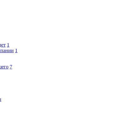
дет
1
мпании
1
шего
7
ы