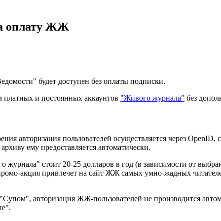
на оплату ЖЖ
едомости" будет доступен без оплаты подписки.
м платных и постоянных аккаунтов
"Живого журнала"
без допол
 зрения авторизация пользователей осуществляется через OpenI
 архиву ему предоставляется автоматически.
о журнала" стоит 20-25 долларов в год (в зависимости от выбран
 промо-акция привлечет на сайт ЖЖ самых умно-жадных читателе
Супом", авторизация ЖЖ-пользователей не производится автомат
е".