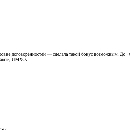
овне договорённостей — сделала такой бонус возможным. До «С
о быть, ИМХО.
ом?