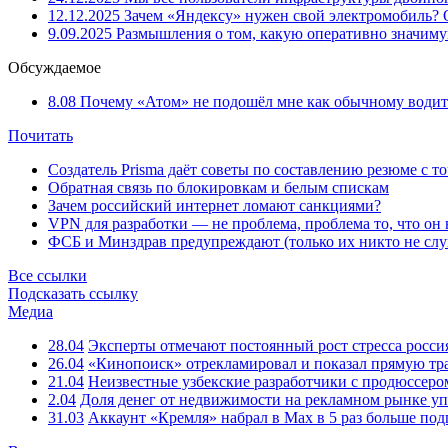
12.12.2025
Зачем «Яндексу» нужен свой электромобиль?
9.09.2025
Размышления о том, какую оперативно значим
Обсуждаемое
8.08
Почему «Атом» не подошёл мне как обычному водит
Почитать
Создатель Prisma даёт советы по составлению резюме с т
Обратная связь по блокировкам и белым спискам
Зачем российский интернет ломают санкциями?
VPN для разработки — не проблема, проблема то, что он
ФСБ и Минздрав предупреждают (только их никто не слу
Все ссылки
Подсказать ссылку
Медиа
28.04
Эксперты отмечают постоянный рост стресса росси
26.04
«Кинопоиск» отрекламировал и показал прямую тр
21.04
Неизвестные узбекские разработчики с продюссером
2.04
Доля денег от недвижимости на рекламном рынке уп
31.03
Аккаунт «Кремля» набрал в Max в 5 раз больше подп