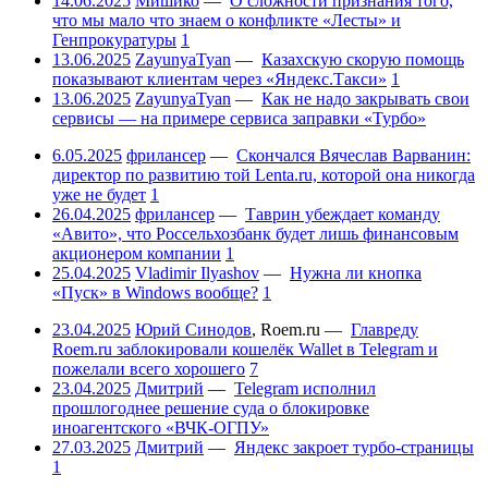
14.06.2025
Мишико
—
О сложности признания того,
что мы мало что знаем о конфликте «Лесты» и
Генпрокуратуры
1
13.06.2025
ZayunyaTyan
—
Казахскую скорую помощь
показывают клиентам через «Яндекс.Такси»
1
13.06.2025
ZayunyaTyan
—
Как не надо закрывать свои
сервисы — на примере сервиса заправки «Турбо»
6.05.2025
фрилансер
—
Скончался Вячеслав Варванин:
директор по развитию той Lenta.ru, которой она никогда
уже не будет
1
26.04.2025
фрилансер
—
Таврин убеждает команду
«Авито», что Россельхозбанк будет лишь финансовым
акционером компании
1
25.04.2025
Vladimir Ilyashov
—
Нужна ли кнопка
«Пуск» в Windows вообще?
1
23.04.2025
Юрий Синодов
,
Roem.ru
—
Главреду
Roem.ru заблокировали кошелёк Wallet в Telegram и
пожелали всего хорошего
7
23.04.2025
Дмитрий
—
Telegram исполнил
прошлогоднее решение суда о блокировке
иноагентского «ВЧК-ОГПУ»
27.03.2025
Дмитрий
—
Яндекс закроет турбо-страницы
1