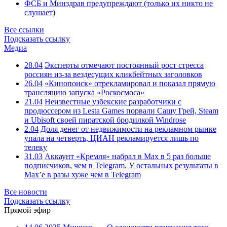
ФСБ и Минздрав предупреждают (только их никто не
слушает)
Все ссылки
Подсказать ссылку
Медиа
28.04
Эксперты отмечают постоянный рост стресса
россиян из-за вездесущих кликбейтных заголовков
26.04
«Кинопоиск» отрекламировал и показал прямую
трансляцию запуска «Роскосмоса»
21.04
Неизвестные узбекские разработчики с
продюссером из Lesta Games порвали Сашу Грей, Steam
и Ubisoft своей пиратской бродилкой Windrose
2.04
Доля денег от недвижимости на рекламном рынке
упала на четверть, ЦИАН рекламируется лишь по
телеку
31.03
Аккаунт «Кремля» набрал в Max в 5 раз больше
подписчиков, чем в Telegram. У остальных результаты в
Max’е в разы хуже чем в Telegram
Все новости
Подсказать ссылку
Прямой эфир