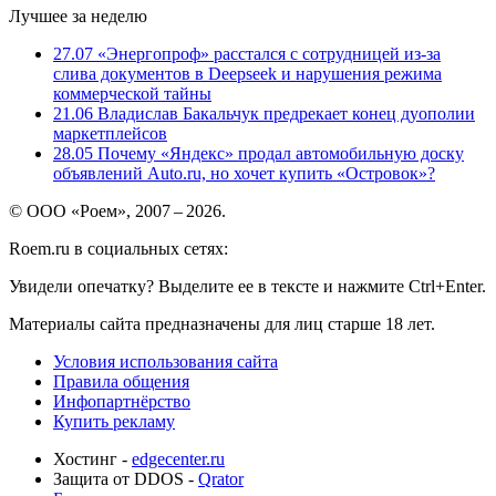
Лучшее за неделю
27.07
«Энергопроф» расстался с сотрудницей из-за
слива документов в Deepseek и нарушения режима
коммерческой тайны
21.06
Владислав Бакальчук предрекает конец дуополии
маркетплейсов
28.05
Почему «Яндекс» продал автомобильную доску
объявлений Auto.ru, но хочет купить «Островок»?
© ООО «Роем», 2007 – 2026.
Roem.ru в социальных сетях:
Увидели опечатку? Выделите ее в тексте и нажмите Ctrl+Enter.
Материалы сайта предназначены для лиц старше 18 лет.
Условия использования сайта
Правила общения
Инфопартнёрство
Купить рекламу
Хостинг -
edgecenter.ru
Защита от DDOS -
Qrator