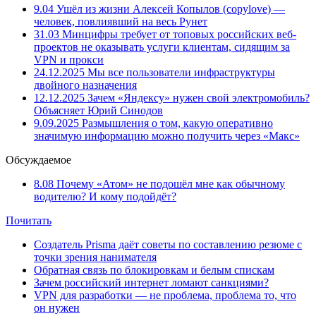
9.04
Ушёл из жизни Алексей Копылов (copylove) —
человек, повлиявший на весь Рунет
31.03
Минцифры требует от топовых российских веб-
проектов не оказывать услуги клиентам, сидящим за
VPN и прокси
24.12.2025
Мы все пользователи инфраструктуры
двойного назначения
12.12.2025
Зачем «Яндексу» нужен свой электромобиль?
Объясняет Юрий Синодов
9.09.2025
Размышления о том, какую оперативно
значимую информацию можно получить через «Макс»
Обсуждаемое
8.08
Почему «Атом» не подошёл мне как обычному
водителю? И кому подойдёт?
Почитать
Создатель Prisma даёт советы по составлению резюме с
точки зрения нанимателя
Обратная связь по блокировкам и белым спискам
Зачем российский интернет ломают санкциями?
VPN для разработки — не проблема, проблема то, что
он нужен