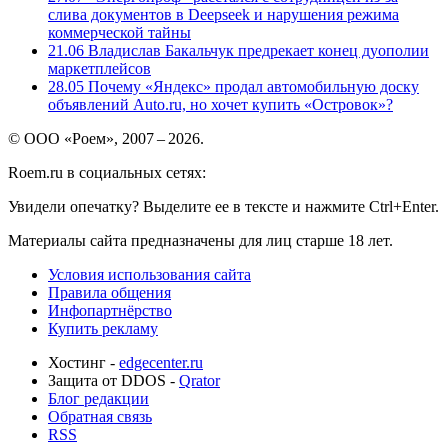
слива документов в Deepseek и нарушения режима
коммерческой тайны
21.06
Владислав Бакальчук предрекает конец дуополии
маркетплейсов
28.05
Почему «Яндекс» продал автомобильную доску
объявлений Auto.ru, но хочет купить «Островок»?
© ООО «Роем», 2007 – 2026.
Roem.ru в социальных сетях:
Увидели опечатку? Выделите ее в тексте и нажмите Ctrl+Enter.
Материалы сайта предназначены для лиц старше 18 лет.
Условия использования сайта
Правила общения
Инфопартнёрство
Купить рекламу
Хостинг -
edgecenter.ru
Защита от DDOS -
Qrator
Блог редакции
Обратная связь
RSS