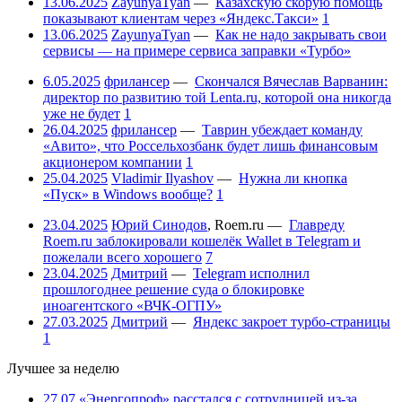
13.06.2025
ZayunyaTyan
—
Казахскую скорую помощь
показывают клиентам через «Яндекс.Такси»
1
13.06.2025
ZayunyaTyan
—
Как не надо закрывать свои
сервисы — на примере сервиса заправки «Турбо»
6.05.2025
фрилансер
—
Скончался Вячеслав Варванин:
директор по развитию той Lenta.ru, которой она никогда
уже не будет
1
26.04.2025
фрилансер
—
Таврин убеждает команду
«Авито», что Россельхозбанк будет лишь финансовым
акционером компании
1
25.04.2025
Vladimir Ilyashov
—
Нужна ли кнопка
«Пуск» в Windows вообще?
1
23.04.2025
Юрий Синодов
,
Roem.ru
—
Главреду
Roem.ru заблокировали кошелёк Wallet в Telegram и
пожелали всего хорошего
7
23.04.2025
Дмитрий
—
Telegram исполнил
прошлогоднее решение суда о блокировке
иноагентского «ВЧК-ОГПУ»
27.03.2025
Дмитрий
—
Яндекс закроет турбо-страницы
1
Лучшее за неделю
27.07
«Энергопроф» расстался с сотрудницей из-за