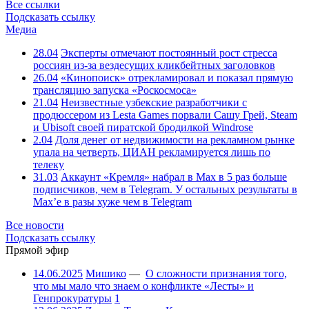
Все ссылки
Подсказать ссылку
Медиа
28.04
Эксперты отмечают постоянный рост стресса
россиян из-за вездесущих кликбейтных заголовков
26.04
«Кинопоиск» отрекламировал и показал прямую
трансляцию запуска «Роскосмоса»
21.04
Неизвестные узбекские разработчики с
продюссером из Lesta Games порвали Сашу Грей, Steam
и Ubisoft своей пиратской бродилкой Windrose
2.04
Доля денег от недвижимости на рекламном рынке
упала на четверть, ЦИАН рекламируется лишь по
телеку
31.03
Аккаунт «Кремля» набрал в Max в 5 раз больше
подписчиков, чем в Telegram. У остальных результаты в
Max’е в разы хуже чем в Telegram
Все новости
Подсказать ссылку
Прямой эфир
14.06.2025
Мишико
—
О сложности признания того,
что мы мало что знаем о конфликте «Лесты» и
Генпрокуратуры
1