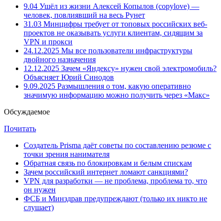
9.04
Ушёл из жизни Алексей Копылов (copylove) —
человек, повлиявший на весь Рунет
31.03
Минцифры требует от топовых российских веб-
проектов не оказывать услуги клиентам, сидящим за
VPN и прокси
24.12.2025
Мы все пользователи инфраструктуры
двойного назначения
12.12.2025
Зачем «Яндексу» нужен свой электромобиль?
Объясняет Юрий Синодов
9.09.2025
Размышления о том, какую оперативно
значимую информацию можно получить через «Макс»
Обсуждаемое
Почитать
Создатель Prisma даёт советы по составлению резюме с
точки зрения нанимателя
Обратная связь по блокировкам и белым спискам
Зачем российский интернет ломают санкциями?
VPN для разработки — не проблема, проблема то, что
он нужен
ФСБ и Минздрав предупреждают (только их никто не
слушает)