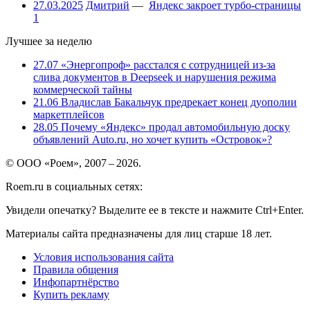
27.03.2025
Дмитрий
—
Яндекс закроет турбо-страницы
1
Лучшее за неделю
27.07
«Энергопроф» расстался с сотрудницей из-за
слива документов в Deepseek и нарушения режима
коммерческой тайны
21.06
Владислав Бакальчук предрекает конец дуополии
маркетплейсов
28.05
Почему «Яндекс» продал автомобильную доску
объявлений Auto.ru, но хочет купить «Островок»?
© ООО «Роем», 2007 – 2026.
Roem.ru в социальных сетях:
Увидели опечатку? Выделите ее в тексте и нажмите Ctrl+Enter.
Материалы сайта предназначены для лиц старше 18 лет.
Условия использования сайта
Правила общения
Инфопартнёрство
Купить рекламу