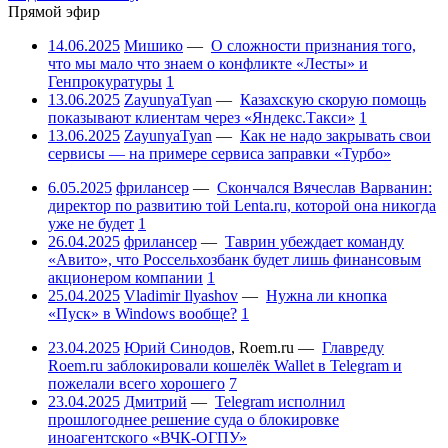
Прямой эфир
14.06.2025
Мишико
—
О сложности признания того,
что мы мало что знаем о конфликте «Лесты» и
Генпрокуратуры
1
13.06.2025
ZayunyaTyan
—
Казахскую скорую помощь
показывают клиентам через «Яндекс.Такси»
1
13.06.2025
ZayunyaTyan
—
Как не надо закрывать свои
сервисы — на примере сервиса заправки «Турбо»
6.05.2025
фрилансер
—
Скончался Вячеслав Варванин:
директор по развитию той Lenta.ru, которой она никогда
уже не будет
1
26.04.2025
фрилансер
—
Таврин убеждает команду
«Авито», что Россельхозбанк будет лишь финансовым
акционером компании
1
25.04.2025
Vladimir Ilyashov
—
Нужна ли кнопка
«Пуск» в Windows вообще?
1
23.04.2025
Юрий Синодов
,
Roem.ru
—
Главреду
Roem.ru заблокировали кошелёк Wallet в Telegram и
пожелали всего хорошего
7
23.04.2025
Дмитрий
—
Telegram исполнил
прошлогоднее решение суда о блокировке
иноагентского «ВЧК-ОГПУ»