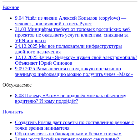
Важное
9.04
Ушёл из жизни Алексей Копылов (copylove) —
человек, повлиявший на весь Рунет
31.03
Минцифры требует от топовых российских веб-
проектов не оказывать услуги клиентам, сидящим за
VPN и прокси
24.12.2025
Мы все пользователи инфраструктуры
двойного назначения
12.12.2025
Зачем «Яндексу» нужен свой электромобиль?
Объясняет Юрий Синодов
9.09.2025
Размышления о том, какую оперативно
значимую информацию можно получить через «Макс»
Обсуждаемое
8.08
Почему «Атом» не подошёл мне как обычному
водителю? И кому подойдёт?
Почитать
Создатель Prisma даёт советы по составлению резюме с
точки зрения нанимателя
Обратная связь по блокировкам и белым спискам
Зачем российский интернет ломают санкциями?