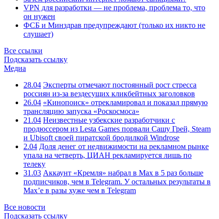
VPN для разработки — не проблема, проблема то, что
он нужен
ФСБ и Минздрав предупреждают (только их никто не
слушает)
Все ссылки
Подсказать ссылку
Медиа
28.04
Эксперты отмечают постоянный рост стресса
россиян из-за вездесущих кликбейтных заголовков
26.04
«Кинопоиск» отрекламировал и показал прямую
трансляцию запуска «Роскосмоса»
21.04
Неизвестные узбекские разработчики с
продюссером из Lesta Games порвали Сашу Грей, Steam
и Ubisoft своей пиратской бродилкой Windrose
2.04
Доля денег от недвижимости на рекламном рынке
упала на четверть, ЦИАН рекламируется лишь по
телеку
31.03
Аккаунт «Кремля» набрал в Max в 5 раз больше
подписчиков, чем в Telegram. У остальных результаты в
Max’е в разы хуже чем в Telegram
Все новости
Подсказать ссылку