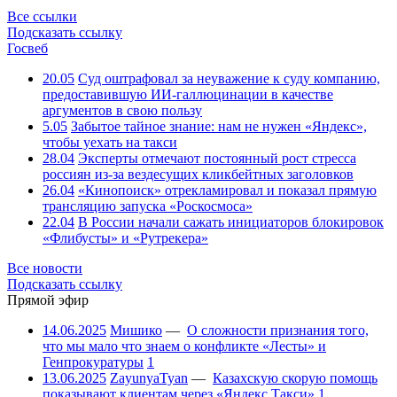
Все ссылки
Подсказать ссылку
Госвеб
20.05
Суд оштрафовал за неуважение к суду компанию,
предоставившую ИИ-галлюцинации в качестве
аргументов в свою пользу
5.05
Забытое тайное знание: нам не нужен «Яндекс»,
чтобы уехать на такси
28.04
Эксперты отмечают постоянный рост стресса
россиян из-за вездесущих кликбейтных заголовков
26.04
«Кинопоиск» отрекламировал и показал прямую
трансляцию запуска «Роскосмоса»
22.04
В России начали сажать инициаторов блокировок
«Флибусты» и «Рутрекера»
Все новости
Подсказать ссылку
Прямой эфир
14.06.2025
Мишико
—
О сложности признания того,
что мы мало что знаем о конфликте «Лесты» и
Генпрокуратуры
1
13.06.2025
ZayunyaTyan
—
Казахскую скорую помощь
показывают клиентам через «Яндекс.Такси»
1