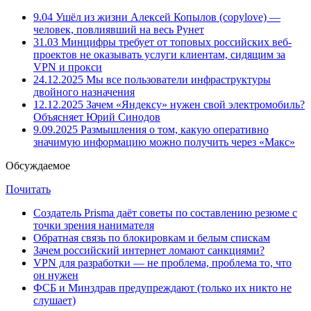
9.04
Ушёл из жизни Алексей Копылов (copylove) —
человек, повлиявший на весь Рунет
31.03
Минцифры требует от топовых российских веб-
проектов не оказывать услуги клиентам, сидящим за
VPN и прокси
24.12.2025
Мы все пользователи инфраструктуры
двойного назначения
12.12.2025
Зачем «Яндексу» нужен свой электромобиль?
Объясняет Юрий Синодов
9.09.2025
Размышления о том, какую оперативно
значимую информацию можно получить через «Макс»
Обсуждаемое
Почитать
Создатель Prisma даёт советы по составлению резюме с
точки зрения нанимателя
Обратная связь по блокировкам и белым спискам
Зачем российский интернет ломают санкциями?
VPN для разработки — не проблема, проблема то, что
он нужен
ФСБ и Минздрав предупреждают (только их никто не
слушает)