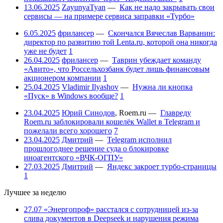
13.06.2025
ZayunyaTyan
—
Как не надо закрывать свои
сервисы — на примере сервиса заправки «Турбо»
6.05.2025
фрилансер
—
Скончался Вячеслав Варванин:
директор по развитию той Lenta.ru, которой она никогда
уже не будет
1
26.04.2025
фрилансер
—
Таврин убеждает команду
«Авито», что Россельхозбанк будет лишь финансовым
акционером компании
1
25.04.2025
Vladimir Ilyashov
—
Нужна ли кнопка
«Пуск» в Windows вообще?
1
23.04.2025
Юрий Синодов
,
Roem.ru
—
Главреду
Roem.ru заблокировали кошелёк Wallet в Telegram и
пожелали всего хорошего
7
23.04.2025
Дмитрий
—
Telegram исполнил
прошлогоднее решение суда о блокировке
иноагентского «ВЧК-ОГПУ»
27.03.2025
Дмитрий
—
Яндекс закроет турбо-страницы
1
Лучшее за неделю
27.07
«Энергопроф» расстался с сотрудницей из-за
слива документов в Deepseek и нарушения режима