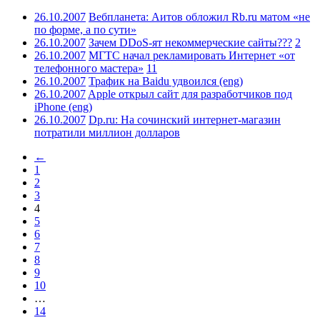
26.10.2007
Вебпланета: Аитов обложил Rb.ru матом «не
по форме, а по сути»
26.10.2007
Зачем DDoS-ят некоммерческие сайты???
2
26.10.2007
МГТС начал рекламировать Интернет «от
телефонного мастера»
11
26.10.2007
Трафик на Baidu удвоился (eng)
26.10.2007
Apple открыл сайт для разработчиков под
iPhone (eng)
26.10.2007
Dp.ru: На сочинский интернет-магазин
потратили миллион долларов
←
1
2
3
4
5
6
7
8
9
10
…
14