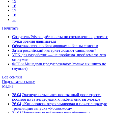
15
16
17
18
→
Почитать
Создатель Prisma даёт советы по составлению резюме с
точки зрения нанимателя
Обратная связь по блокировкам и белым спискам
Зачем российский интернет ломают санкциями?
VPN для разработки — не проблема, проблема то, что
он нужен
ФСБ и Минздрав предупреждают (только их никто не
слушает)
Все ссылки
Подсказать ссылку
Медиа
28.04
Эксперты отмечают постоянный рост стресса
россиян из-за вездесущих кликбейтных заголовков
26.04
«Кинопоиск» отрекламировал и показал прямую
трансляцию запуска «Роскосмоса»
21.04
Неизвестные узбекские разработчики с