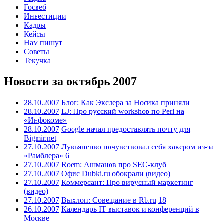
Госвеб
Инвестиции
Кадры
Кейсы
Нам пишут
Советы
Текучка
Новости за октябрь 2007
28.10.2007
Блог: Как Экслера за Носика приняли
28.10.2007
LJ: Про русский workshop по Perl на
«Инфокоме»
28.10.2007
Google начал предоставлять почту для
Bigmir.net
27.10.2007
Лукьяненко почувствовал себя хакером из-за
«Рамблера»
6
27.10.2007
Roem: Ашманов про SEO-клуб
27.10.2007
Офис Dubki.ru обокрали (видео)
27.10.2007
Коммерсант: Про вирусный маркетинг
(видео)
27.10.2007
Выхлоп: Совещание в Rb.ru
18
26.10.2007
Календарь IT выставок и конференций в
Москве