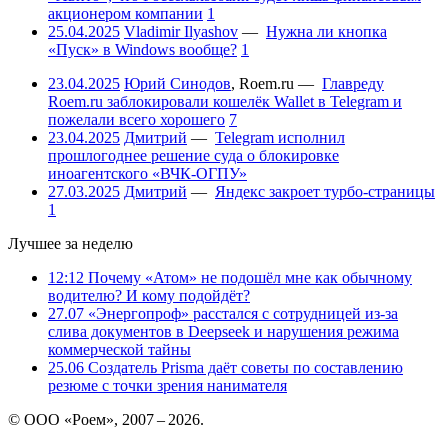
акционером компании
1
25.04.2025
Vladimir Ilyashov
—
Нужна ли кнопка
«Пуск» в Windows вообще?
1
23.04.2025
Юрий Синодов
,
Roem.ru
—
Главреду
Roem.ru заблокировали кошелёк Wallet в Telegram и
пожелали всего хорошего
7
23.04.2025
Дмитрий
—
Telegram исполнил
прошлогоднее решение суда о блокировке
иноагентского «ВЧК-ОГПУ»
27.03.2025
Дмитрий
—
Яндекс закроет турбо-страницы
1
Лучшее за неделю
12:12
Почему «Атом» не подошёл мне как обычному
водителю? И кому подойдёт?
27.07
«Энергопроф» расстался с сотрудницей из-за
слива документов в Deepseek и нарушения режима
коммерческой тайны
25.06
Создатель Prisma даёт советы по составлению
резюме с точки зрения нанимателя
© ООО «Роем», 2007 – 2026.