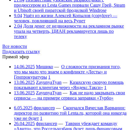
продюссером из Lesta Games порвали Сашу Грей, Steam
и Ubisoft своей пиратской бродилкой Windrose
9.04
Ушёл из жизни Алексей Копылов (copylove) —
человек, повлиявший на весь Рунет
2.04
Доля денег от недвижимости на рекламном рынке
упала на четверть, ЦИАН рекламируется лишь по
телеку
Все новости
Подсказать ссылку
Прямой эфир
14.06.2025
Мишико
—
О сложности признания того,
что мы мало что знаем о конфликте «Лесты» и
Генпрокуратуры
1
13.06.2025
ZayunyaTyan
—
Казахскую скорую помощь
показывают клиентам через «Яндекс.Такси»
1
13.06.2025
ZayunyaTyan
—
Как не надо закрывать свои
сервисы — на примере сервиса заправки «Турбо»
6.05.2025
фрилансер
—
Скончался Вячеслав Варванин:
директор по развитию той Lenta.ru, которой она никогда
уже не будет
1
26.04.2025
фрилансер
—
Таврин убеждает команду
«Авито», что Россельхозбанк будет лишь финансовым