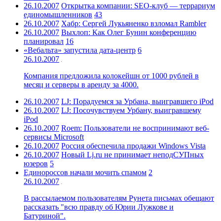
26.10.2007
Открытка компании: SEO-клуб — террариум
единомышленников
43
26.10.2007
Хабр: Сергей Лукьяненко взломал Rambler
26.10.2007
Выхлоп: Как Олег Бунин конференцию
планировал
16
«Вебальта» запустила дата-центр
6
26.10.2007
Компания предложила колокейшн от 1000 рублей в
месяц и серверы в аренду за 4000.
26.10.2007
LJ: Порадуемся за Урбана, выигравшего iPod
26.10.2007
LJ: Посочувствуем Урбану, выигравшему
iPod
26.10.2007
Roem: Пользователи не воспринимают веб-
сервисы Microsoft
26.10.2007
Россия обеспечила продажи Windows Vista
26.10.2007
Новый Lj.ru не принимает неподСУПных
юзеров
5
Единороссов начали мочить спамом
2
26.10.2007
В рассылаемом пользователям Рунета письмах обещают
рассказать "всю правду об Юрии Лужкове и
Батуриной".