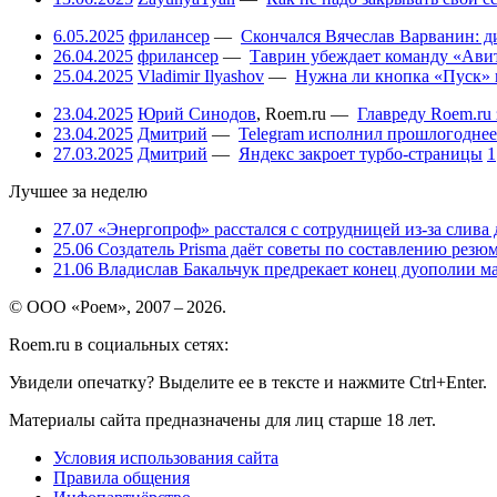
6.05.2025
фрилансер
—
Скончался Вячеслав Варванин: ди
26.04.2025
фрилансер
—
Таврин убеждает команду «Авит
25.04.2025
Vladimir Ilyashov
—
Нужна ли кнопка «Пуск» 
23.04.2025
Юрий Синодов
,
Roem.ru
—
Главреду Roem.ru 
23.04.2025
Дмитрий
—
Telegram исполнил прошлогоднее
27.03.2025
Дмитрий
—
Яндекс закроет турбо-страницы
1
Лучшее за неделю
27.07
«Энергопроф» расстался с сотрудницей из-за слива
25.06
Создатель Prisma даёт советы по составлению резюм
21.06
Владислав Бакальчук предрекает конец дуополии м
© ООО «Роем», 2007 – 2026.
Roem.ru в социальных сетях:
Увидели опечатку? Выделите ее в тексте и нажмите Ctrl+Enter.
Материалы сайта предназначены для лиц старше 18 лет.
Условия использования сайта
Правила общения