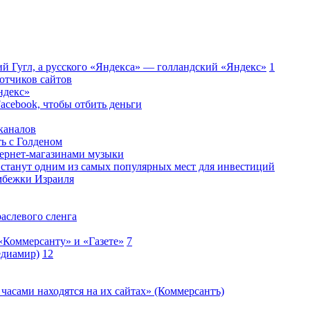
ий Гугл, а русского «Яндекса» — голландский «Яндекс»
1
ботчиков сайтов
ндекс»
Facebook, чтобы отбить деньги
каналов
ь с Голденом
тернет-магазинами музыки
 станут одним из самых популярных мест для инвестиций
омбежки Израиля
аслевого сленга
«Коммерсанту» и «Газете»
7
едиамир)
12
часами находятся на их сайтах» (Коммерсантъ)