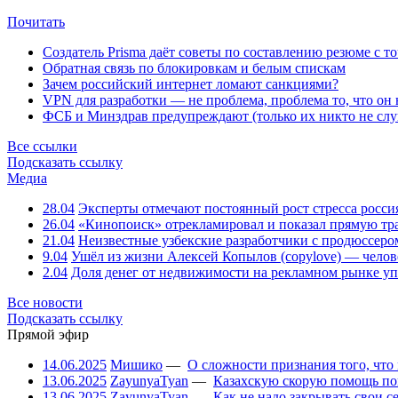
Почитать
Создатель Prisma даёт советы по составлению резюме с т
Обратная связь по блокировкам и белым спискам
Зачем российский интернет ломают санкциями?
VPN для разработки — не проблема, проблема то, что он
ФСБ и Минздрав предупреждают (только их никто не слу
Все ссылки
Подсказать ссылку
Медиа
28.04
Эксперты отмечают постоянный рост стресса росси
26.04
«Кинопоиск» отрекламировал и показал прямую тр
21.04
Неизвестные узбекские разработчики с продюссером
9.04
Ушёл из жизни Алексей Копылов (copylove) — челов
2.04
Доля денег от недвижимости на рекламном рынке уп
Все новости
Подсказать ссылку
Прямой эфир
14.06.2025
Мишико
—
О сложности признания того, что
13.06.2025
ZayunyaTyan
—
Казахскую скорую помощь по
13.06.2025
ZayunyaTyan
—
Как не надо закрывать свои 