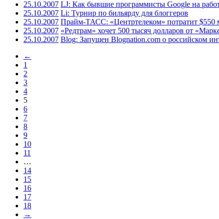
25.10.2007
LJ: Как бывшие программисты Google на рабо
25.10.2007
Li: Турнир по бильярду для блоггеров
25.10.2007
Прайм-ТАСС: «Центртелеком» потратит $550 м
25.10.2007
«Редтрам» хочет 500 тысяч долларов от «Марк
25.10.2007
Blog: Запущен Blognation.com о российском ин
←
1
2
3
4
5
6
7
8
9
10
11
…
14
15
16
17
18
→