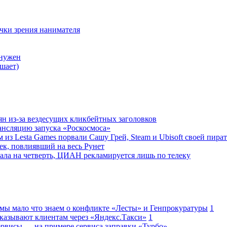
очки зрения нанимателя
 нужен
шает)
ян из-за вездесущих кликбейтных заголовков
ансляцию запуска «Роскосмоса»
 из Lesta Games порвали Сашу Грей, Steam и Ubisoft своей пира
ек, повлиявший на весь Рунет
ала на четверть, ЦИАН рекламируется лишь по телеку
 мы мало что знаем о конфликте «Лесты» и Генпрокуратуры
1
казывают клиентам через «Яндекс.Такси»
1
сервисы — на примере сервиса заправки «Турбо»