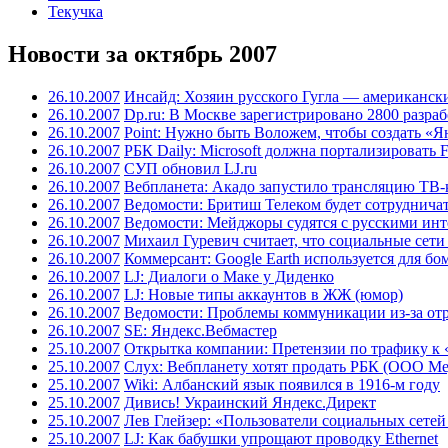
Текучка
Новости за октябрь 2007
26.10.2007
Инсайд: Хозяин русского Гугла — американск
26.10.2007
Dp.ru: В Москве зарегистрировано 2800 разра
26.10.2007
Point: Нужно быть Воложем, чтобы создать «Я
26.10.2007
РБК Daily: Microsoft должна портализировать 
26.10.2007
СУП обновил LJ.ru
26.10.2007
Вебпланета: Акадо запустило трансляцию ТВ-
26.10.2007
Ведомости: Бритиш Телеком будет сотрудничат
26.10.2007
Ведомости: Мейджоры судятся с русскими ин
26.10.2007
Михаил Гуревич считает, что социальные сети
26.10.2007
Коммерсант: Google Earth используется для б
26.10.2007
LJ: Диалоги о Маке у Диденко
26.10.2007
LJ: Новые типы аккаунтов в ЖЖ (юмор)
26.10.2007
Ведомости: Проблемы коммуникации из-за отр
26.10.2007
SE: Яндекс.Вебмастер
25.10.2007
Открытка компании: Претензии по трафику к 
25.10.2007
Слух: Вебпланету хотят продать РБК (ООО М
25.10.2007
Wiki: Албанский язык появился в 1916-м году
25.10.2007
Дивись! Украинский Яндекс.Директ
25.10.2007
Лев Глейзер: «Пользователи социальных сетей 
25.10.2007
LJ: Как бабушки упрощают проводку Ethernet