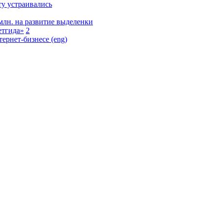
ту устраивались
лн. на развитие выделенки
етгида»
2
тернет-бизнесе (eng)