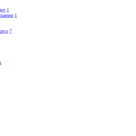
дет
1
мпании
1
шего
7
ы