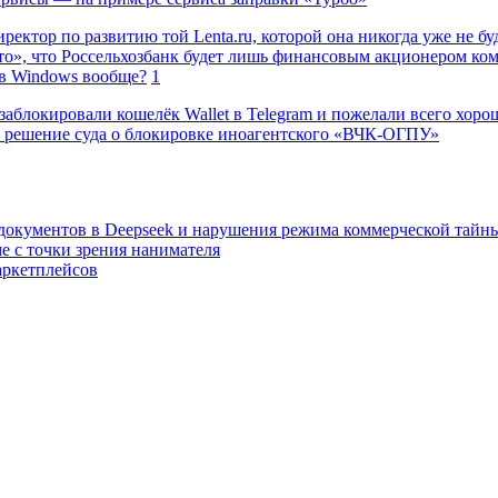
ректор по развитию той Lenta.ru, которой она никогда уже не бу
о», что Россельхозбанк будет лишь финансовым акционером ко
в Windows вообще?
1
заблокировали кошелёк Wallet в Telegram и пожелали всего хоро
 решение суда о блокировке иноагентского «ВЧК-ОГПУ»
 документов в Deepseek и нарушения режима коммерческой тайн
е с точки зрения нанимателя
аркетплейсов