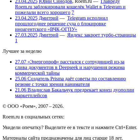
23.04.2025
Юрий Синодов
,
Roem.ru
—
Главреду
Roem.ru заблокировали кошелёк Wallet в Telegram и
пожелали всего хорошего
7
23.04.2025
Дмитрий
—
Telegram исполнил
прошлогоднее решение суда о блокировке
иноагентского «ВЧК-ОГПУ»
27.03.2025
Дмитрий
—
Яндекс закроет турбо-страницы
1
Лучшее за неделю
27.07
«Энергопроф» расстался с сотрудницей из-за
слива документов в Deepseek и нарушения режима
коммерческой тайны
25.06
Создатель Prisma даёт советы по составлению
резюме с точки зрения нанимателя
21.06
Владислав Бакальчук предрекает конец дуополии
маркетплейсов
© ООО «Роем», 2007 – 2026.
Roem.ru в социальных сетях:
Увидели опечатку? Выделите ее в тексте и нажмите Ctrl+Enter.
Материалы сайта предназначены для лиц старше 18 лет.