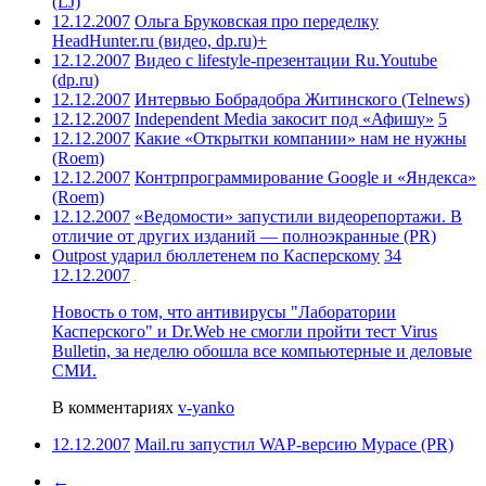
(LJ)
12.12.2007
Ольга Бруковская про переделку
HeadHunter.ru (видео, dp.ru)+
12.12.2007
Видео с lifestyle-презентации Ru.Youtube
(dp.ru)
12.12.2007
Интервью Бобрадобра Житинского (Telnews)
12.12.2007
Independent Media закосит под «Афишу»
5
12.12.2007
Какие «Открытки компании» нам не нужны
(Roem)
12.12.2007
Контрпрограммирование Google и «Яндекса»
(Roem)
12.12.2007
«Ведомости» запустили видеорепортажи. В
отличие от других изданий — полноэкранные (PR)
Outpost ударил бюллетенем по Касперскому
34
12.12.2007
Новость о том, что антивирусы "Лаборатории
Касперского" и Dr.Web не смогли пройти тест Virus
Bulletin, за неделю обошла все компьютерные и деловые
СМИ.
В комментариях
v-yanko
12.12.2007
Mail.ru запустил WAP-версию Mypace (PR)
←