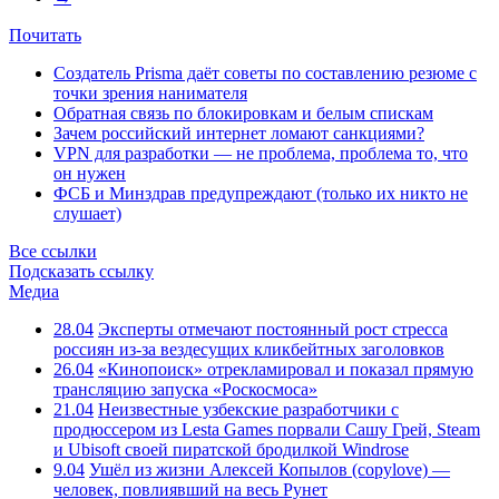
Почитать
Создатель Prisma даёт советы по составлению резюме с
точки зрения нанимателя
Обратная связь по блокировкам и белым спискам
Зачем российский интернет ломают санкциями?
VPN для разработки — не проблема, проблема то, что
он нужен
ФСБ и Минздрав предупреждают (только их никто не
слушает)
Все ссылки
Подсказать ссылку
Медиа
28.04
Эксперты отмечают постоянный рост стресса
россиян из-за вездесущих кликбейтных заголовков
26.04
«Кинопоиск» отрекламировал и показал прямую
трансляцию запуска «Роскосмоса»
21.04
Неизвестные узбекские разработчики с
продюссером из Lesta Games порвали Сашу Грей, Steam
и Ubisoft своей пиратской бродилкой Windrose
9.04
Ушёл из жизни Алексей Копылов (copylove) —
человек, повлиявший на весь Рунет