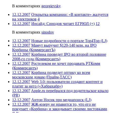
В комментариях
georgievsky
12.12.2007
Открытка компании: «В контакте» жалуется
на электриков
4
12.12.2007
Инсайд: Синодов читает ЕГРЮЛ (+)
12
В комментариях
sinodov
12.12.2007
Новые подробности о портале Top4Top (LJ)
12.12.2007
Мамут выручит $120-140 млн. на IPO
Корбины (КоммерсантЪ)
12.12.2007
Корбина проведет IPO во второй половине
2008-го года (Коммерсантъ)
12.12.2007
Ростелеком не хочет продавать РТКомм
(Коммерсантъ)
12.12.2007
Корбина подведет оптику ко всем
московским домам (Прайм-ТАСС)
12.12.2007
Web 3.0: пользователи создают контент и
платят за него («Хабрахабр»)
12.12.2007
Apple.ru перебрался под родительское крыло
(PR)
12.12.2007
Антон Носик про медиапоиск (LJ)
12.12.2007
ЖЖ-юзеру не нравится то, что его не
покупает «Корбина» и закидывает своими листовками