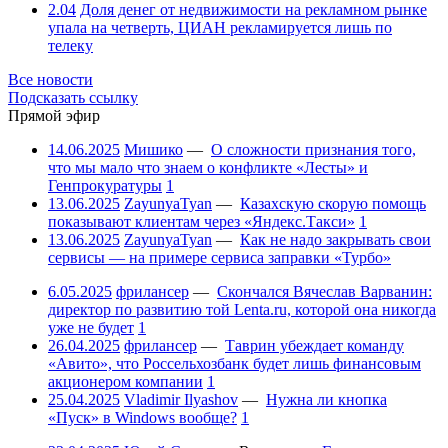
2.04
Доля денег от недвижимости на рекламном рынке
упала на четверть, ЦИАН рекламируется лишь по
телеку
Все новости
Подсказать ссылку
Прямой эфир
14.06.2025
Мишико
—
О сложности признания того,
что мы мало что знаем о конфликте «Лесты» и
Генпрокуратуры
1
13.06.2025
ZayunyaTyan
—
Казахскую скорую помощь
показывают клиентам через «Яндекс.Такси»
1
13.06.2025
ZayunyaTyan
—
Как не надо закрывать свои
сервисы — на примере сервиса заправки «Турбо»
6.05.2025
фрилансер
—
Скончался Вячеслав Варванин:
директор по развитию той Lenta.ru, которой она никогда
уже не будет
1
26.04.2025
фрилансер
—
Таврин убеждает команду
«Авито», что Россельхозбанк будет лишь финансовым
акционером компании
1
25.04.2025
Vladimir Ilyashov
—
Нужна ли кнопка
«Пуск» в Windows вообще?
1