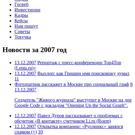
Госвеб
Инвестиции
Кадры
Кейсы
Нам пишут
Советы
Текучка
Новости за 2007 год
13.12.2007
Репортаж с пресс-конференции Top4Top
(Lenta.ru)+
13.12.2007
Выхлоп: как Гришин имя поисковику думал
11
Фитцпатрик расскажет в Москве про социальный граф
8
13.12.2007
Создатель "Живого журнала" выступит в Москве на дне
Google Code с докладом "Opening Up the Social Graph".
12.12.2007
Павел Дуров рассказывает о проблемах с
обсчетом «В контакте» счетчиком Li.ru (Roem)
12.12.2007
Открытка компании: «Русоникс» занялся
спамом (+)
10