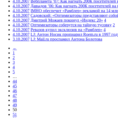
4.10.2007
Вебпланета ’07: Как нагнать 200К посетителей 
4.10.2007
Давыдов ’06: Как нагнать 200К посетителей на 
4.10.2007
IMHO обеспечит «Рамблер» рекламой на 14 млн
4.10.2007
Садовский: «Оптимизаторы представляют собо
4.10.2007
Дмитрий Можаев покинул «Индекс 20»
4
4.10.2007
Оптимизаторы соберутся на тайную тусовку
2
4.10.2007
Ревазов купил эксклюзив на «Рамблер»
4
4.10.2007
LJ: Антон Носик пропиарил Roem.ru в 1997 год
3.10.2007
LJ: Mail.ru проспамил Антона Болотова
←
1
2
3
4
5
…
44
45
46
47
48
49
50
51