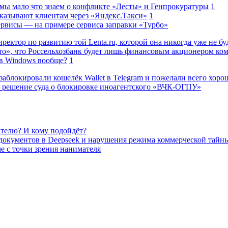
 мы мало что знаем о конфликте «Лесты» и Генпрокуратуры
1
казывают клиентам через «Яндекс.Такси»
1
сервисы — на примере сервиса заправки «Турбо»
ректор по развитию той Lenta.ru, которой она никогда уже не бу
о», что Россельхозбанк будет лишь финансовым акционером ко
в Windows вообще?
1
заблокировали кошелёк Wallet в Telegram и пожелали всего хоро
 решение суда о блокировке иноагентского «ВЧК-ОГПУ»
телю? И кому подойдёт?
 документов в Deepseek и нарушения режима коммерческой тайн
е с точки зрения нанимателя