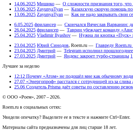
14.06.2025
Мишико
—
О сложности признания того, что
13.06.2025
ZayunyaTyan
—
Казахскую скорую помощь по
13.06.2025
ZayunyaTyan
—
Как не надо закрывать свои 
6.05.2025
фрилансер
—
Скончался Вячеслав Варванин: ди
26.04.2025
фрилансер
—
Таврин убеждает команду «Авит
25.04.2025
Vladimir Ilyashov
—
Нужна ли кнопка «Пуск» 
23.04.2025
Юрий Синодов
,
Roem.ru
—
Главреду Roem.ru 
23.04.2025
Дмитрий
—
Telegram исполнил прошлогоднее
27.03.2025
Дмитрий
—
Яндекс закроет турбо-страницы
1
Лучшее за неделю
12:12
Почему «Атом» не подошёл мне как обычному води
27.07
«Энергопроф» расстался с сотрудницей из-за слива
25.06
Создатель Prisma даёт советы по составлению резюм
© ООО «Роем», 2007 – 2026.
Roem.ru в социальных сетях:
Увидели опечатку? Выделите ее в тексте и нажмите Ctrl+Enter.
Материалы сайта предназначены для лиц старше 18 лет.