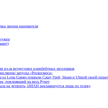
очки зрения нанимателя
 нужен
шает)
ян из-за вездесущих кликбейтных заголовков
ансляцию запуска «Роскосмоса»
 из Lesta Games порвали Сашу Грей, Steam и Ubisoft своей пира
ек, повлиявший на весь Рунет
ала на четверть, ЦИАН рекламируется лишь по телеку