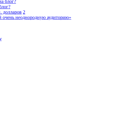
на блог?
блог?
. долларов
2
й очень неоднородную аудиторию»
у