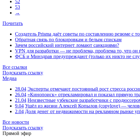
52
53
→
Почитать
Создатель Prisma даёт советы по составлению резюме с т
Обратная связь по блокировкам и белым спискам
Зачем российский интернет ломают санкциями?
VPN для разработки — не проблема, проблема то, что он
ФСБ и Минздрав предупреждают (только их никто не слу
Все ссылки
Подсказать ссылку
Медиа
28.04
Эксперты отмечают постоянный рост стресса росси
26.04
«Кинопоиск» отрекламировал и показал прямую тр
21.04
Неизвестные узбекские разработчики с продюссером
9.04
Ушёл из жизни Алексей Копылов (copylove) — челов
2.04
Доля денег от недвижимости на рекламном рынке уп
Все новости
Подсказать ссылку
Прямой эфир