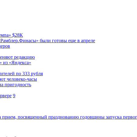
емпа» $28К
 «Рамблер.Финасы» были готовы еще в апреле
деров
меняют редакцию
» из «Яндекса»
ителей по 333 рубля
уют человеко-часы
на пригодность
рвере
9
а прием, посвященный празднованию годовщины запуска первог