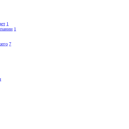
дет
1
мпании
1
шего
7
ы