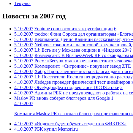
Текучка
Новости за 2007 год
5.10.2007
Youtube.com готовится к русификации
6
5.10.2007
toodoo: Фонд Сороса дал организаторам «Блогк
5.10.2007
Вебпланета: Денис Калинин рассказывает, что
5.10.2007
Netbynet сэкономил на оптовой закупке провай
5.10.2007
LJ: Есть ли у Можаева опцион в «Индексе 20»?
5.10.2007
Коммерсант: В BusinessWeek RE со скандалом 
5.10.2007
Роем: «Бегун» утаскивает «известного человека
5.10.2007
Коммерсант: «Ситроникс» покупает завод ZTE
4.10.2007
Хабр: Проплаченные посты в блогах дают посет
4.10.2007
LJ: Посетители Roem.ru непродуктивно расход
4.10.2007
Лебедев проведет физический тест дизайнеров 
4.10.2007
Otvety.google.ru подверглись DDOS-атаке
2
4.10.2007
Админы РБК не предупреждают о работах на се
Maslov PR вновь соберет блоггеров для Google
1
4.10.2007
Компания Maslov PR разослала блоггерам приглашения н
4.10.2007
«Яндекс» будет обучать студентов ФИЗТЕХа
4.10.2007
РБК купил Memori.ru