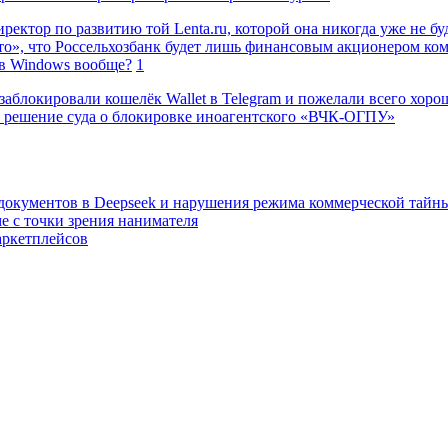
ректор по развитию той Lenta.ru, которой она никогда уже не бу
о», что Россельхозбанк будет лишь финансовым акционером ко
в Windows вообще?
1
заблокировали кошелёк Wallet в Telegram и пожелали всего хоро
 решение суда о блокировке иноагентского «ВЧК-ОГПУ»
 документов в Deepseek и нарушения режима коммерческой тайн
е с точки зрения нанимателя
аркетплейсов