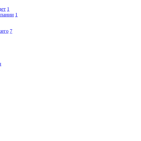
дет
1
мпании
1
шего
7
ы