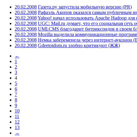
20.02.2008
Газета.ру запустила мобильную версию (PR)
20.02.2008
Рафаэль Акопов оказался самым публичным и
20.02.2008
Yahoo! начал использовать Apache Hadoop для 
20.02.2008
UGC: Mail.ru думает, что его социальная сеть
20.02.2008
UMI.CMS благодарит битриксоидов в своем бл
20.02.2008
Mozilla выделила коммуникационные програм
20.02.2008
Немка забеременела через интернет-аукцион (
20.02.2008
Gdeetotdom.ru злобно критикуют (ЖЖ)
←
1
2
3
4
5
6
7
8
9
10
11
12
13
→