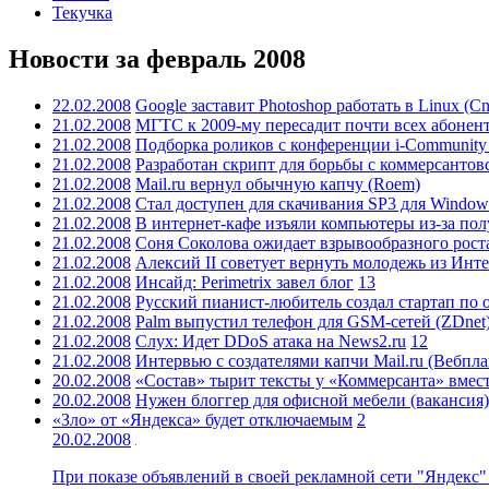
Текучка
Новости за февраль 2008
22.02.2008
Google заcтавит Photoshop работать в Linux (Cn
21.02.2008
МГТС к 2009-му пересадит почти всех абоне
21.02.2008
Подборка роликов с конференции i-Community 
21.02.2008
Разработан скрипт для борьбы с коммерсантовс
21.02.2008
Mail.ru вернул обычную капчу (Roem)
21.02.2008
Стал доступен для скачивания SP3 для Window
21.02.2008
В интернет-кафе изъяли компьютеры из-за по
21.02.2008
Соня Соколова ожидает взрывообразного роста
21.02.2008
Алексий II советует вернуть молодежь из Инт
21.02.2008
Инсайд: Perimetrix завел блог
13
21.02.2008
Русский пианист-любитель создал стартап по 
21.02.2008
Palm выпустил телефон для GSM-сетей (ZDnet
21.02.2008
Слух: Идет DDoS атака на News2.ru
12
21.02.2008
Интервью c создателями капчи Mail.ru (Вебпла
20.02.2008
«Состав» тырит тексты у «Коммерсанта» вмест
20.02.2008
Нужен блоггер для офисной мебели (вакансия)
«Зло» от «Яндекса» будет отключаемым
2
20.02.2008
При показе объявлений в своей рекламной сети "Яндекс" 