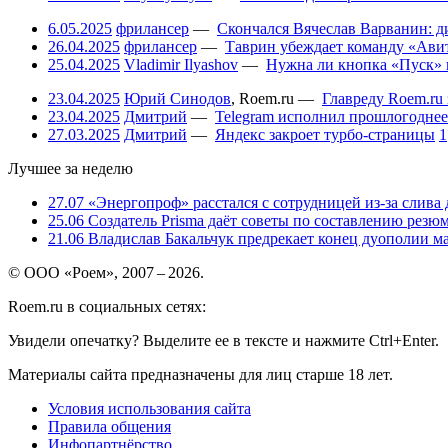
6.05.2025
фрилансер
—
Скончался Вячеслав Варванин: ди
26.04.2025
фрилансер
—
Таврин убеждает команду «Авит
25.04.2025
Vladimir Ilyashov
—
Нужна ли кнопка «Пуск» 
23.04.2025
Юрий Синодов
,
Roem.ru
—
Главреду Roem.ru 
23.04.2025
Дмитрий
—
Telegram исполнил прошлогоднее
27.03.2025
Дмитрий
—
Яндекс закроет турбо-страницы
1
Лучшее за неделю
27.07
«Энергопроф» расстался с сотрудницей из-за слива
25.06
Создатель Prisma даёт советы по составлению резюм
21.06
Владислав Бакальчук предрекает конец дуополии м
© ООО «Роем», 2007 – 2026.
Roem.ru в социальных сетях:
Увидели опечатку? Выделите ее в тексте и нажмите Ctrl+Enter.
Материалы сайта предназначены для лиц старше 18 лет.
Условия использования сайта
Правила общения
Инфопартнёрство