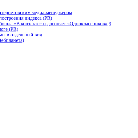
нтернетовским медиа-менеджером
построения индекса (PR)
 обошла «В контакте» и догоняет «Одноклассников»
9
оге (PR)
мы в отдельный вид
Вебпланета)