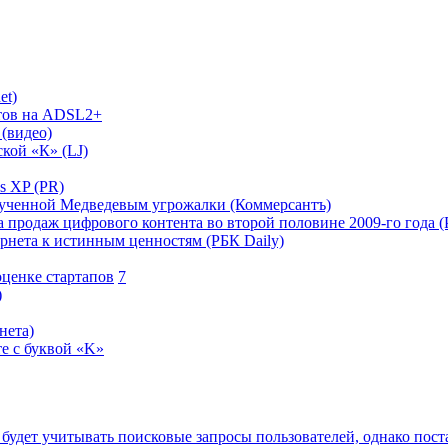
et)
нтов на ADSL2+
(видео)
кой «К» (LJ)
s XP (PR)
лученной Медведевым угрожалки (Коммерсантъ)
 продаж цифрового контента во второй половине 2009-го года (
ернета к истинным ценностям (РБК Daily)
оценке стартапов
7
)
нета)
е с буквой «K»
будет учитывать поисковые запросы пользователей, однако поста