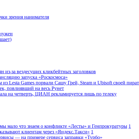
очки зрения нанимателя
 нужен
шает)
ян из-за вездесущих кликбейтных заголовков
ансляцию запуска «Роскосмоса»
 из Lesta Games порвали Сашу Грей, Steam и Ubisoft своей пира
ек, повлиявший на весь Рунет
ала на четверть, ЦИАН рекламируется лишь по телеку
 мы мало что знаем о конфликте «Лесты» и Генпрокуратуры
1
казывают клиентам через «Яндекс.Такси»
1
сервисы — на примере сервиса заправки «Турбо»