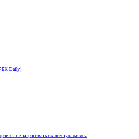
РБК Daily)
рается не затрагивать их личную жизнь.