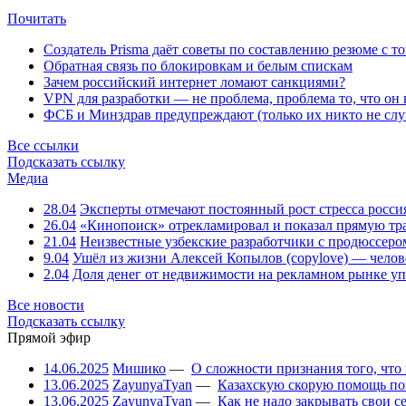
Почитать
Создатель Prisma даёт советы по составлению резюме с т
Обратная связь по блокировкам и белым спискам
Зачем российский интернет ломают санкциями?
VPN для разработки — не проблема, проблема то, что он
ФСБ и Минздрав предупреждают (только их никто не слу
Все ссылки
Подсказать ссылку
Медиа
28.04
Эксперты отмечают постоянный рост стресса росси
26.04
«Кинопоиск» отрекламировал и показал прямую тр
21.04
Неизвестные узбекские разработчики с продюссером
9.04
Ушёл из жизни Алексей Копылов (copylove) — челов
2.04
Доля денег от недвижимости на рекламном рынке уп
Все новости
Подсказать ссылку
Прямой эфир
14.06.2025
Мишико
—
О сложности признания того, что
13.06.2025
ZayunyaTyan
—
Казахскую скорую помощь по
13.06.2025
ZayunyaTyan
—
Как не надо закрывать свои 