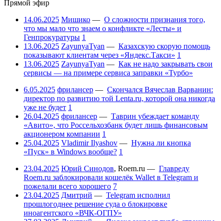
Прямой эфир
14.06.2025
Мишико
—
О сложности признания того,
что мы мало что знаем о конфликте «Лесты» и
Генпрокуратуры
1
13.06.2025
ZayunyaTyan
—
Казахскую скорую помощь
показывают клиентам через «Яндекс.Такси»
1
13.06.2025
ZayunyaTyan
—
Как не надо закрывать свои
сервисы — на примере сервиса заправки «Турбо»
6.05.2025
фрилансер
—
Скончался Вячеслав Варванин:
директор по развитию той Lenta.ru, которой она никогда
уже не будет
1
26.04.2025
фрилансер
—
Таврин убеждает команду
«Авито», что Россельхозбанк будет лишь финансовым
акционером компании
1
25.04.2025
Vladimir Ilyashov
—
Нужна ли кнопка
«Пуск» в Windows вообще?
1
23.04.2025
Юрий Синодов
,
Roem.ru
—
Главреду
Roem.ru заблокировали кошелёк Wallet в Telegram и
пожелали всего хорошего
7
23.04.2025
Дмитрий
—
Telegram исполнил
прошлогоднее решение суда о блокировке
иноагентского «ВЧК-ОГПУ»