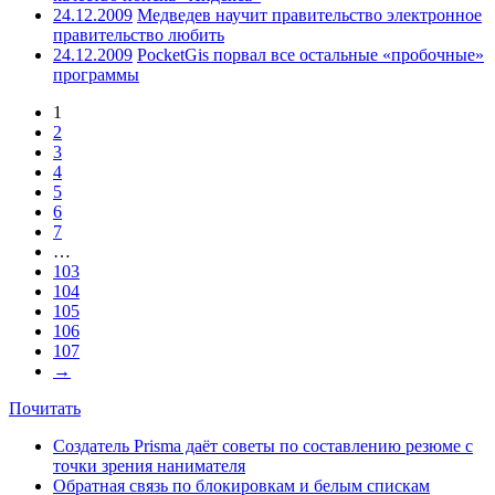
24.12.2009
Медведев научит правительство электронное
правительство любить
24.12.2009
PocketGis порвал все остальные «пробочные»
программы
1
2
3
4
5
6
7
…
103
104
105
106
107
→
Почитать
Создатель Prisma даёт советы по составлению резюме с
точки зрения нанимателя
Обратная связь по блокировкам и белым спискам