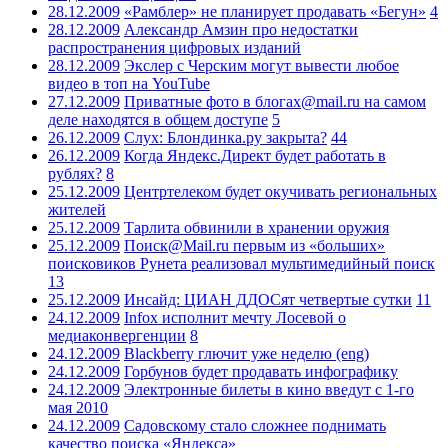
28.12.2009
«Рамблер» не планирует продавать «Бегун»
4
28.12.2009
Александр Амзин про недостатки
распространения цифровых изданий
28.12.2009
Экслер с Черским могут вывести любое
видео в топ на YouTube
27.12.2009
Приватные фото в блогах@mail.ru на самом
деле находятся в общем доступе
5
26.12.2009
Слух: Блондинка.ру закрыта?
44
26.12.2009
Когда Яндекс.Директ будет работать в
рублях?
8
25.12.2009
Центртелеком будет окучивать региональных
жителей
25.12.2009
Тарлита обвинили в хранении оружия
25.12.2009
Поиск@Mail.ru первым из «больших»
поисковиков Рунета реализовал мультимедийный поиск
13
25.12.2009
Инсайд: ЦИАН ДДОСят четвертые сутки
11
24.12.2009
Infox исполнит мечту Лосевой о
медиаконвергенции
8
24.12.2009
Blackberry глючит уже неделю (eng)
24.12.2009
Горбунов будет продавать инфографику
24.12.2009
Электронные билеты в кино введут с 1-го
мая 2010
24.12.2009
Садовскому стало сложнее поднимать
качество поиска «Яндекса»