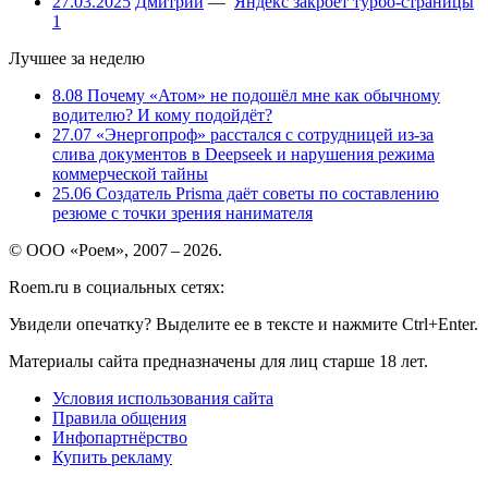
27.03.2025
Дмитрий
—
Яндекс закроет турбо-страницы
1
Лучшее за неделю
8.08
Почему «Атом» не подошёл мне как обычному
водителю? И кому подойдёт?
27.07
«Энергопроф» расстался с сотрудницей из-за
слива документов в Deepseek и нарушения режима
коммерческой тайны
25.06
Создатель Prisma даёт советы по составлению
резюме с точки зрения нанимателя
© ООО «Роем», 2007 – 2026.
Roem.ru в социальных сетях:
Увидели опечатку? Выделите ее в тексте и нажмите Ctrl+Enter.
Материалы сайта предназначены для лиц старше 18 лет.
Условия использования сайта
Правила общения
Инфопартнёрство
Купить рекламу