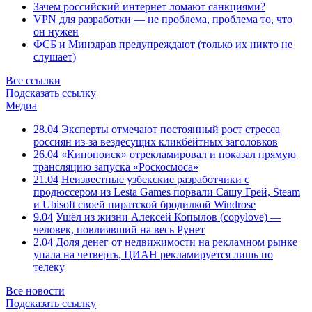
Зачем российский интернет ломают санкциями?
VPN для разработки — не проблема, проблема то, что
он нужен
ФСБ и Минздрав предупреждают (только их никто не
слушает)
Все ссылки
Подсказать ссылку
Медиа
28.04
Эксперты отмечают постоянный рост стресса
россиян из-за вездесущих кликбейтных заголовков
26.04
«Кинопоиск» отрекламировал и показал прямую
трансляцию запуска «Роскосмоса»
21.04
Неизвестные узбекские разработчики с
продюссером из Lesta Games порвали Сашу Грей, Steam
и Ubisoft своей пиратской бродилкой Windrose
9.04
Ушёл из жизни Алексей Копылов (copylove) —
человек, повлиявший на весь Рунет
2.04
Доля денег от недвижимости на рекламном рынке
упала на четверть, ЦИАН рекламируется лишь по
телеку
Все новости
Подсказать ссылку