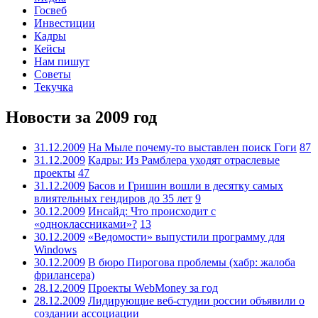
Госвеб
Инвестиции
Кадры
Кейсы
Нам пишут
Советы
Текучка
Новости за 2009 год
31.12.2009
На Мыле почему-то выставлен поиск Гоги
87
31.12.2009
Кадры: Из Рамблера уходят отраслевые
проекты
47
31.12.2009
Басов и Гришин вошли в десятку самых
влиятельных гендиров до 35 лет
9
30.12.2009
Инсайд: Что происходит с
«одноклассниками»?
13
30.12.2009
«Ведомости» выпустили программу для
Windows
30.12.2009
В бюро Пирогова проблемы (хабр: жалоба
фрилансера)
28.12.2009
Проекты WebMoney за год
28.12.2009
Лидирующие веб-студии россии объявили о
создании ассоциации