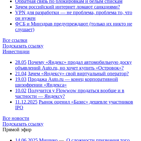
Обратная связь по блокировкам и белым спискам
Зачем российский интернет ломают санкциями?
VPN для разработки — не проблема, проблема то, что
он нужен
ФСБ и Минздрав предупреждают (только их никто не
слушает)
Все ссылки
Подсказать ссылку
Инвестиции
28.05
Почему «Яндекс» продал автомобильную доску
объявлений Auto.ru, но хочет купить «Островок»?
21.04
Зачем «Яндексу» свой виртуальный оператор?
19.03
Продажа Auto.ru — конец корпоративной
шизофрении «Яндекса»
10.02
Получится у Flowwow продаться вообще и в
частности — Яндексу?
11.12.2025
Рынок оценил «Базис» дешевле участников
IPO
Все новости
Подсказать ссылку
Прямой эфир
14.06.2025
Мишико
—
О сложности признания того,