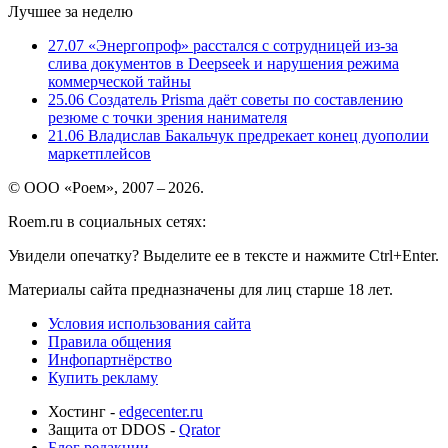
Лучшее за неделю
27.07
«Энергопроф» расстался с сотрудницей из-за
слива документов в Deepseek и нарушения режима
коммерческой тайны
25.06
Создатель Prisma даёт советы по составлению
резюме с точки зрения нанимателя
21.06
Владислав Бакальчук предрекает конец дуополии
маркетплейсов
© ООО «Роем», 2007 – 2026.
Roem.ru в социальных сетях:
Увидели опечатку? Выделите ее в тексте и нажмите Ctrl+Enter.
Материалы сайта предназначены для лиц старше 18 лет.
Условия использования сайта
Правила общения
Инфопартнёрство
Купить рекламу
Хостинг -
edgecenter.ru
Защита от DDOS -
Qrator
Блог редакции