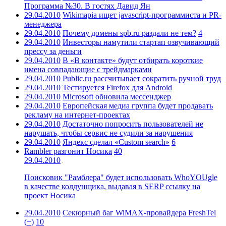
Программа №30. В гостях Давид Ян
29.04.2010
Wikimapia ищет javascript-программиста и PR-
менеджера
29.04.2010
Почему домены spb.ru раздали не тем?
4
29.04.2010
Инвесторы намутили стартап озвучивающий
прессу за деньги
29.04.2010
В «В контакте» будут отбирать короткие
имена совпадающие с трейдмарками
29.04.2010
Public.ru рассчитывает сократить ручной труд
29.04.2010
Тестируется Firefox для Android
29.04.2010
Microsoft обновила мессенджер
29.04.2010
Европейская медиа группа будет продавать
рекламу на интернет-проектах
29.04.2010
Достаточно попросить пользователей не
нарушать, чтобы сервис не судили за нарушения
29.04.2010
Яндекс сделал «Сustom search»
6
Rambler разгонит Носика
40
29.04.2010
Поисковик "Рамблера" будет использовать WhoYOUgle
в качестве колдунщика, выдавая в SERP ссылку на
проект Носика
29.04.2010
Секюрный баг WiMAX-провайдера FreshTel
(+)
10