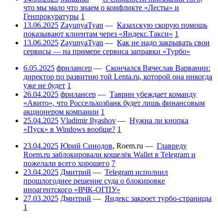
что мы мало что знаем о конфликте «Лесты» и
Генпрокуратуры
1
13.06.2025
ZayunyaTyan
—
Казахскую скорую помощь
показывают клиентам через «Яндекс.Такси»
1
13.06.2025
ZayunyaTyan
—
Как не надо закрывать свои
сервисы — на примере сервиса заправки «Турбо»
6.05.2025
фрилансер
—
Скончался Вячеслав Варванин:
директор по развитию той Lenta.ru, которой она никогда
уже не будет
1
26.04.2025
фрилансер
—
Таврин убеждает команду
«Авито», что Россельхозбанк будет лишь финансовым
акционером компании
1
25.04.2025
Vladimir Ilyashov
—
Нужна ли кнопка
«Пуск» в Windows вообще?
1
23.04.2025
Юрий Синодов
,
Roem.ru
—
Главреду
Roem.ru заблокировали кошелёк Wallet в Telegram и
пожелали всего хорошего
7
23.04.2025
Дмитрий
—
Telegram исполнил
прошлогоднее решение суда о блокировке
иноагентского «ВЧК-ОГПУ»
27.03.2025
Дмитрий
—
Яндекс закроет турбо-страницы
1