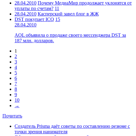
28.04.2010
Почему МедиаМир продолжает уклонятся от
уплаты по счетам?
11
28.04.2010
Касперский завел блог в ЖЖ
DST покупает ICQ
15
28.04.2010
AOL объявила о продаже своего мессенджера DST за
187 млн. долларов.
1
2
3
4
5
6
7
8
9
10
→
Почитать
Создатель Prisma даёт советы по составлению резюме с
точки зрения нанимателя