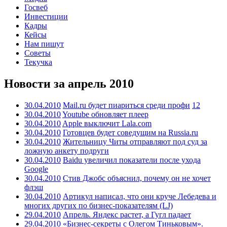
Госвеб
Инвестиции
Кадры
Кейсы
Нам пишут
Советы
Текучка
Новости за апрель 2010
30.04.2010
Mail.ru будет пиариться среди профи
12
30.04.2010
Youtube обновляет плеер
30.04.2010
Apple выключит Lala.com
30.04.2010
Готовцев будет соведущим на Russia.ru
30.04.2010
Жительницу Читы отправляют под суд за
ложную анкету подруги
30.04.2010
Baidu увеличил показатели после ухода
Google
30.04.2010
Стив Джобс объяснил, почему он не хочет
флэш
30.04.2010
Артикул написал, что они круче Лебедева и
многих других по бизнес-показателям (LJ)
29.04.2010
Апрель. Яндекс растет, а Гугл падает
29.04.2010
«Бизнес-секреты с Олегом Тиньковым».