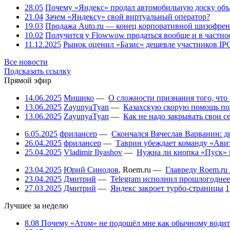
28.05
Почему «Яндекс» продал автомобильную доску объя
21.04
Зачем «Яндексу» свой виртуальный оператор?
19.03
Продажа Auto.ru — конец корпоративной шизофре
10.02
Получится у Flowwow продаться вообще и в частн
11.12.2025
Рынок оценил «Базис» дешевле участников IP
Все новости
Подсказать ссылку
Прямой эфир
14.06.2025
Мишико
—
О сложности признания того, что
13.06.2025
ZayunyaTyan
—
Казахскую скорую помощь по
13.06.2025
ZayunyaTyan
—
Как не надо закрывать свои 
6.05.2025
фрилансер
—
Скончался Вячеслав Варванин: ди
26.04.2025
фрилансер
—
Таврин убеждает команду «Авит
25.04.2025
Vladimir Ilyashov
—
Нужна ли кнопка «Пуск» 
23.04.2025
Юрий Синодов
,
Roem.ru
—
Главреду Roem.ru 
23.04.2025
Дмитрий
—
Telegram исполнил прошлогоднее
27.03.2025
Дмитрий
—
Яндекс закроет турбо-страницы
1
Лучшее за неделю
8.08
Почему «Атом» не подошёл мне как обычному водит