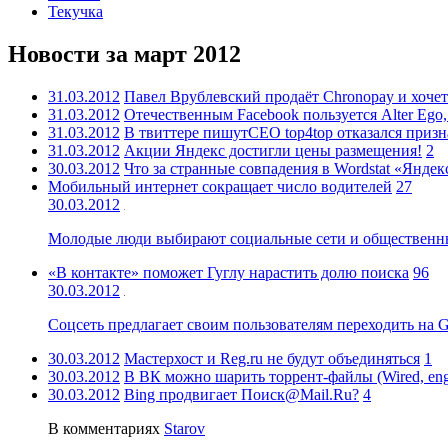
Текучка
Новости за март 2012
31.03.2012
Павел Врублевский продаёт Chronopay и хоче
31.03.2012
Отечественным Facebook пользуется Alter Ego
31.03.2012
В твиттере пишутСEO top4top отказался призн
31.03.2012
Акции Яндекс достигли цены размещения!
2
30.03.2012
Что за странные совпадения в Wordstat «Яндек
Мобильный интернет сокращает число водителей
27
30.03.2012
Молодые люди выбирают социальные сети и общественны
«В контакте» поможет Гуглу нарастить долю поиска
96
30.03.2012
Соцсеть предлагает своим пользователям переходить на G
30.03.2012
Мастерхост и Reg.ru не будут объединяться
1
30.03.2012
В ВК можно шарить торрент-файлы (Wired, en
30.03.2012
Bing продвигает Поиск@Mail.Ru?
4
В комментариях
Starov