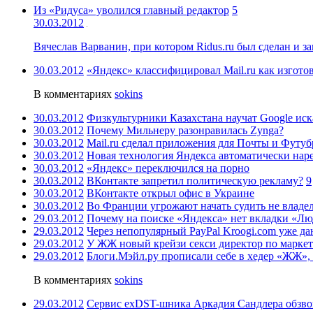
Из «Ридуса» уволился главный редактор
5
30.03.2012
Вячеслав Варванин, при котором Ridus.ru был сделан и за
30.03.2012
«Яндекс» классифицировал Mail.ru как изгот
В комментариях
sokins
30.03.2012
Физкультурники Казахстана научат Google ис
30.03.2012
Почему Мильнеру разонравилась Zynga?
30.03.2012
Mail.ru сделал приложения для Почты и Футу
30.03.2012
Новая технология Яндекса автоматически наре
30.03.2012
«Яндекс» переключился на порно
30.03.2012
ВКонтакте запретил политическую рекламу?
9
30.03.2012
ВКонтакте открыл офис в Украине
30.03.2012
Во Франции угрожают начать судить не владел
29.03.2012
Почему на поиске «Яндекса» нет вкладки «Л
29.03.2012
Через непопулярный PayPal Kroogi.com уже д
29.03.2012
У ЖЖ новый крейзи секси директор по марке
29.03.2012
Блоги.Мэйл.ру прописали себе в хедер «ЖЖ», 
В комментариях
sokins
29.03.2012
Сервис exDST-шника Аркадия Сандлера обзво