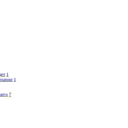
дет
1
мпании
1
шего
7