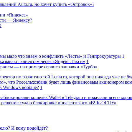
влений Auto.ru, но хочет купить «Островок»?
нии «Яндекса»
ости — Яндексу?
O
 мы мало что знаем о конфликте «Лесты» и Генпрокуратуры
1
казывают клиентам через «Яндекс.Такси»
1
сервисы — на примере сервиса заправки «Турбо»
ректор по развитию той Lenta.ru, которой она никогда уже не бу
о», что Россельхозбанк будет лишь финансовым акционером ко
в Windows вообще?
1
заблокировали кошелёк Wallet в Telegram и пожелали всего хоро
 решение суда о блокировке иноагентского «ВЧК-ОГПУ»
елю? И кому подойдёт?