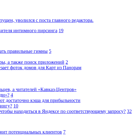
пущен, уволился с поста главного редактора.
овителя интимного пирсинга
19
кать правильные гимны
5
бры, а также поиск приложений
2
зает фоток домов для Карт из Панорам
ьцев, а читателей «Кавказ-Центров»
юди»?
4
ают достаточно кэша для прибыльности
тингу?
10
чтобы находиться в Яндексе по соответствующему запросу?
32
нит потенциальных клиентов
7