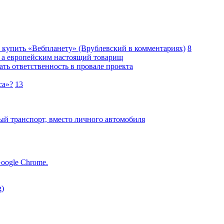
т купить «Вебпланету» (Врублевский в комментариях)
8
, а европейским настоящий товарищ
ать ответственность в провале проекта
са»?
13
й транспорт, вместо личного автомобиля
oogle Chrome.
g)