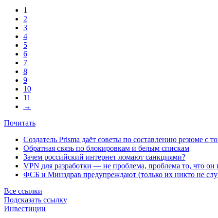
1
2
3
4
5
6
7
8
9
10
11
→
Почитать
Создатель Prisma даёт советы по составлению резюме с т
Обратная связь по блокировкам и белым спискам
Зачем российский интернет ломают санкциями?
VPN для разработки — не проблема, проблема то, что он
ФСБ и Минздрав предупреждают (только их никто не слу
Все ссылки
Подсказать ссылку
Инвестиции