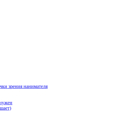
очки зрения нанимателя
 нужен
шает)