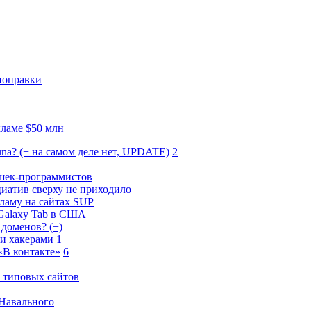
поправки
ламе $50 млн
una? (+ на самом деле нет, UPDATE)
2
вушек-программистов
иатив сверху не приходило
ламу на сайтах SUP
 Galaxy Tab в США
доменов? (+)
ми хакерами
1
«В контакте»
6
0 типовых сайтов
 Навального