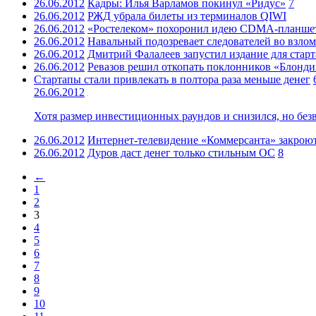
26.06.2012
Кадры: Илья Варламов покинул «Ридус»
7
26.06.2012
РЖД убрала билеты из терминалов QIWI
26.06.2012
«Ростелеком» похоронил идею CDMA-планше
26.06.2012
Навальный подозревает следователей во взлом
26.06.2012
Дмитрий Фалалеев запустил издание для стар
26.06.2012
Ревазов решил откопать поклонников «Блонд
Стартапы стали привлекать в полтора раза меньше денег
26.06.2012
Хотя размер инвестиционных раундов и снизился, но безв
26.06.2012
Интернет-телевидение «Коммерсанта» закрою
26.06.2012
Дуров даст денег только стильным ОС
8
←
1
2
3
4
5
6
7
8
9
10