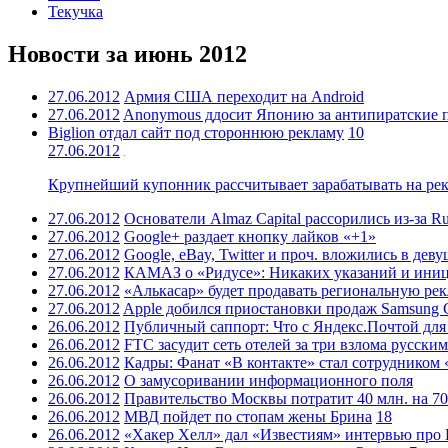
Текучка
Новости за июнь 2012
27.06.2012
Армия США переходит на Android
27.06.2012
Anonymous ддосит Японию за антипиратские 
Biglion отдал сайт под стороннюю рекламу
10
27.06.2012
Крупнейший купонник рассчитывает зарабатывать на рек
27.06.2012
Основатели Almaz Capital рассорились из-за R
27.06.2012
Google+ раздает кнопку лайков «+1»
27.06.2012
Google, eBay, Twitter и проч. вложились в де
27.06.2012
КАМАЗ о «Ридусе»: Никаких указаний и иниц
27.06.2012
«Алькасар» будет продавать региональную рек
27.06.2012
Apple добился приостановки продаж Samsung
26.06.2012
Публичный саппорт: Что с Яндекс.Почтой для 
26.06.2012
FTC засудит сеть отелей за три взлома русски
26.06.2012
Кадры: Фанат «В контакте» стал сотрудником 
26.06.2012
О замусоривании информационного поля
26.06.2012
Правительство Москвы потратит 40 млн. на 7
26.06.2012
МВД пойдет по стопам жены Брина
18
26.06.2012
«Хакер Хелл» дал «Известиям» интервью про