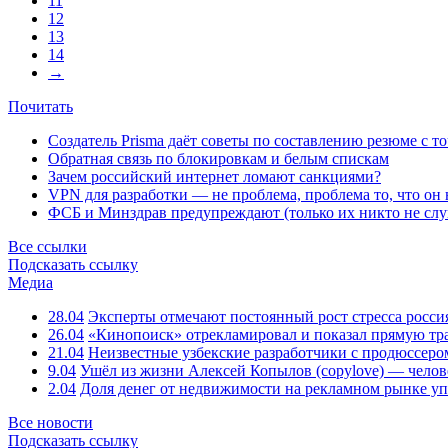
11
12
13
14
→
Почитать
Создатель Prisma даёт советы по составлению резюме с т
Обратная связь по блокировкам и белым спискам
Зачем российский интернет ломают санкциями?
VPN для разработки — не проблема, проблема то, что он
ФСБ и Минздрав предупреждают (только их никто не слу
Все ссылки
Подсказать ссылку
Медиа
28.04
Эксперты отмечают постоянный рост стресса росси
26.04
«Кинопоиск» отрекламировал и показал прямую тр
21.04
Неизвестные узбекские разработчики с продюссером
9.04
Ушёл из жизни Алексей Копылов (copylove) — челов
2.04
Доля денег от недвижимости на рекламном рынке уп
Все новости
Подсказать ссылку