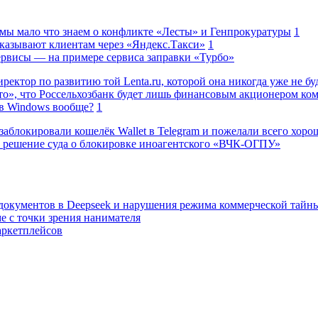
 мы мало что знаем о конфликте «Лесты» и Генпрокуратуры
1
казывают клиентам через «Яндекс.Такси»
1
сервисы — на примере сервиса заправки «Турбо»
ректор по развитию той Lenta.ru, которой она никогда уже не бу
о», что Россельхозбанк будет лишь финансовым акционером ко
в Windows вообще?
1
заблокировали кошелёк Wallet в Telegram и пожелали всего хоро
 решение суда о блокировке иноагентского «ВЧК-ОГПУ»
 документов в Deepseek и нарушения режима коммерческой тайн
е с точки зрения нанимателя
аркетплейсов