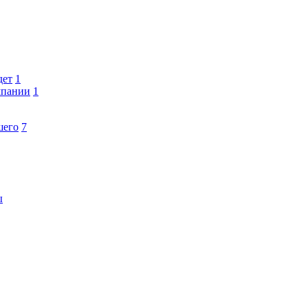
дет
1
мпании
1
шего
7
ы