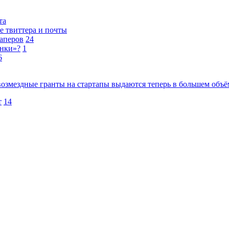
та
е твиттера и почты
таперов
24
инки»?
1
6
озмездные гранты на стартапы выдаются теперь в большем объём
т
14