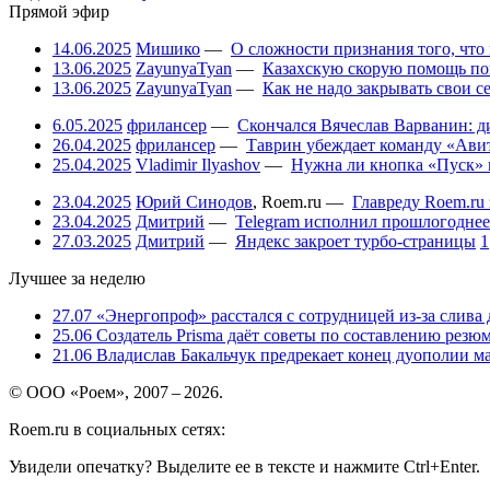
Прямой эфир
14.06.2025
Мишико
—
О сложности признания того, что
13.06.2025
ZayunyaTyan
—
Казахскую скорую помощь по
13.06.2025
ZayunyaTyan
—
Как не надо закрывать свои 
6.05.2025
фрилансер
—
Скончался Вячеслав Варванин: ди
26.04.2025
фрилансер
—
Таврин убеждает команду «Авит
25.04.2025
Vladimir Ilyashov
—
Нужна ли кнопка «Пуск» 
23.04.2025
Юрий Синодов
,
Roem.ru
—
Главреду Roem.ru 
23.04.2025
Дмитрий
—
Telegram исполнил прошлогоднее
27.03.2025
Дмитрий
—
Яндекс закроет турбо-страницы
1
Лучшее за неделю
27.07
«Энергопроф» расстался с сотрудницей из-за слива
25.06
Создатель Prisma даёт советы по составлению резюм
21.06
Владислав Бакальчук предрекает конец дуополии м
© ООО «Роем», 2007 – 2026.
Roem.ru в социальных сетях:
Увидели опечатку? Выделите ее в тексте и нажмите Ctrl+Enter.