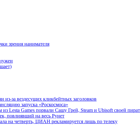
очки зрения нанимателя
 нужен
шает)
ян из-за вездесущих кликбейтных заголовков
ансляцию запуска «Роскосмоса»
 из Lesta Games порвали Сашу Грей, Steam и Ubisoft своей пира
ек, повлиявший на весь Рунет
ала на четверть, ЦИАН рекламируется лишь по телеку