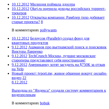
10.12.2012
Милиция поймала ддосера
10.12.2012
Okej.ru оценила доходы российских торрент-
трекеров
10.12.2012
Открытка компании: Рамблер тихо добивает
старые проекты?
8
В комментариях
pollywants
10.12.2012
Белоусов (Parallels) создал фонд для
квантовых продуктов
9.12.2012
Ашманов про вьетнамский поиск и поисковик
Виктора Лавренко
9.12.2012
TechCrunch Москва, лучшие московские
староперы представляют себя иностранцам!
9.12.2012
Американку хотят засудить на $750К за отзыв
на Yelp
Новый проект: tvport.me, живое общение вокруг онлайн-
видео
22
8.12.2012
Выходцы из "Яндекса" создали систему комментариев к
видеороликам
В комментариях
bobuk