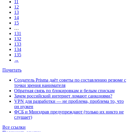
11
12
13
14
15
…
131
132
133
134
135
→
Почитать
Создатель Prisma даёт советы по составлению резюме с
точки зрения нанимателя
Обратная связь по блокировкам и белым спискам
Зачем российский интернет ломают санкциями?
VPN для разработки — не проблема, проблема то, что
он нужен
ФСБ и Минздрав предупреждают (только их никто не
слушает)
Все ссылки