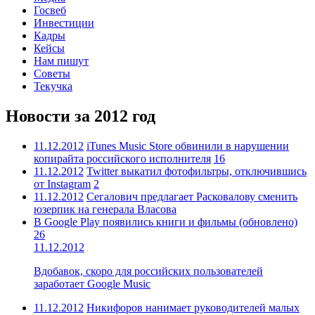
Госвеб
Инвестиции
Кадры
Кейсы
Нам пишут
Советы
Текучка
Новости за 2012 год
11.12.2012
iTunes Music Store обвинили в нарушении
копирайта российского исполнителя
16
11.12.2012
Twitter выкатил фотофильтры, отключившись
от Instagram
2
11.12.2012
Сегалович предлагает Расковалову сменить
юзерпик на генерала Власова
В Google Play появились книги и фильмы (обновлено)
26
11.12.2012
Вдобавок, скоро для российских пользователей
заработает Google Music
11.12.2012
Никифоров нанимает руководителей малых