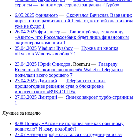
сервисы — на примере сервиса заправки «Турбо»
6.05.2025
фрилансер
—
Скончался Вячеслав Варванин:
директор по развитию той Lenta.ru, которой она никогда
уже не будет
1
26.04.2025
фрилансер
—
Таврин убеждает команду
«Авито», что Россельхозбанк будет лишь финансовым
акционером компании
1
25.04.2025
Vladimir Ilyashov
—
Нужна ли кнопка
«Пуск» в Windows вообще?
1
23.04.2025
Юрий Синодов
,
Roem.ru
—
Главреду
Roem.ru заблокировали кошелёк Wallet в Telegram и
пожелали всего хорошего
7
23.04.2025
Дмитрий
—
Telegram исполнил
прошлогоднее решение суда о блокировке
иноагентского «ВЧК-ОГПУ»
27.03.2025
Дмитрий
—
Яндекс закроет турбо-страницы
1
Лучшее за неделю
8.08
Почему «Атом» не подошёл мне как обычному
водителю? И кому подойдёт?
27.07
«Энергопроф» расстался с сотрудницей из-за