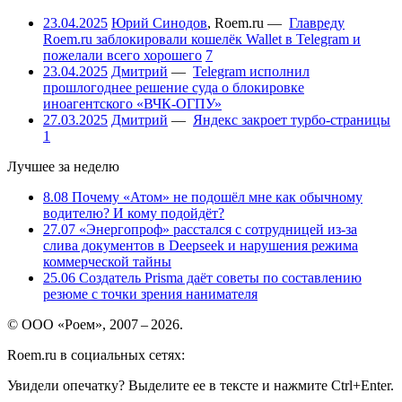
23.04.2025
Юрий Синодов
,
Roem.ru
—
Главреду
Roem.ru заблокировали кошелёк Wallet в Telegram и
пожелали всего хорошего
7
23.04.2025
Дмитрий
—
Telegram исполнил
прошлогоднее решение суда о блокировке
иноагентского «ВЧК-ОГПУ»
27.03.2025
Дмитрий
—
Яндекс закроет турбо-страницы
1
Лучшее за неделю
8.08
Почему «Атом» не подошёл мне как обычному
водителю? И кому подойдёт?
27.07
«Энергопроф» расстался с сотрудницей из-за
слива документов в Deepseek и нарушения режима
коммерческой тайны
25.06
Создатель Prisma даёт советы по составлению
резюме с точки зрения нанимателя
© ООО «Роем», 2007 – 2026.
Roem.ru в социальных сетях:
Увидели опечатку? Выделите ее в тексте и нажмите Ctrl+Enter.