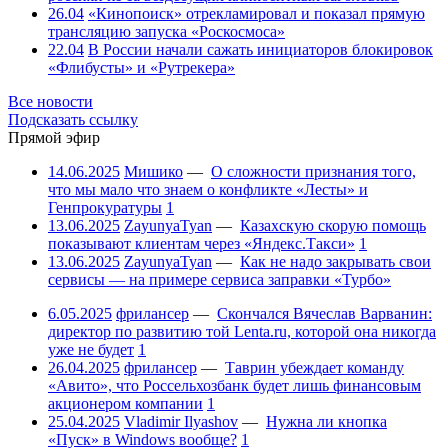
26.04
«Кинопоиск» отрекламировал и показал прямую
трансляцию запуска «Роскосмоса»
22.04
В России начали сажать инициаторов блокировок
«Флибусты» и «Рутрекера»
Все новости
Подсказать ссылку
Прямой эфир
14.06.2025
Мишико
—
О сложности признания того,
что мы мало что знаем о конфликте «Лесты» и
Генпрокуратуры
1
13.06.2025
ZayunyaTyan
—
Казахскую скорую помощь
показывают клиентам через «Яндекс.Такси»
1
13.06.2025
ZayunyaTyan
—
Как не надо закрывать свои
сервисы — на примере сервиса заправки «Турбо»
6.05.2025
фрилансер
—
Скончался Вячеслав Варванин:
директор по развитию той Lenta.ru, которой она никогда
уже не будет
1
26.04.2025
фрилансер
—
Таврин убеждает команду
«Авито», что Россельхозбанк будет лишь финансовым
акционером компании
1
25.04.2025
Vladimir Ilyashov
—
Нужна ли кнопка
«Пуск» в Windows вообще?
1