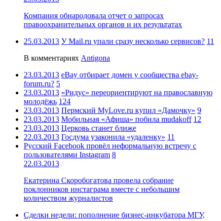
Компания обнародовала отчет о запросах
правоохранительных органов и их результатах
25.03.2013
У Mail.ru упали сразу несколько сервисов?
11
В комментариях
Antigona
23.03.2013
eBay отбирает домен у сообщества ebay-
forum.ru?
5
23.03.2013
«Ридус» переориентируют на православную
молодёжь
124
23.03.2013
Пермский MyLove.ru купил «Дамочку»
9
23.03.2013
Мобильная «Афиша» побила mudakoff
12
23.03.2013
Церковь станет ближе
22.03.2013
Госдума узаконила «удаленку»
11
Русский Facebook провёл неформальную встречу с
пользователями Instagram
8
22.03.2013
Екатерина Скоробогатова провела собрание
поклонников инстаграма вместе с небольшим
количеством журналистов
Сделки недели: пополнение бизнес-инкубатора МГУ,