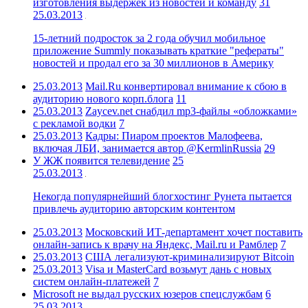
изготовления выдержек из новостей и команду
31
25.03.2013
15-летний подросток за 2 года обучил мобильное
приложение Summly показывать краткие "рефераты"
новостей и продал его за 30 миллионов в Америку
25.03.2013
Mail.Ru конвертировал внимание к сбою в
аудиторию нового корп.блога
11
25.03.2013
Zaycev.net снабдил mp3-файлы «обложками»
с рекламой водки
7
25.03.2013
Кадры: Пиаром проектов Малофеева,
включая ЛБИ, занимается автор @KermlinRussia
29
У ЖЖ появится телевидение
25
25.03.2013
Некогда популярнейший блогхостинг Рунета пытается
привлечь аудиторию авторским контентом
25.03.2013
Московский ИТ-департамент хочет поставить
онлайн-запись к врачу на Яндекс, Mail.ru и Рамблер
7
25.03.2013
США легализуют-криминализируют Bitcoin
25.03.2013
Visa и MasterCard возьмут дань с новых
систем онлайн-платежей
7
Microsoft не выдал русских юзеров спецслужбам
6
25.03.2013