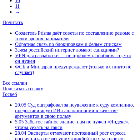
10
11
→
Почитать
Создатель Prisma даёт советы по составлению резюме с
точки зрения нанимателя
Обратная связь по блокировкам и белым спискам
Зачем российский интернет ломают санкциями?
VPN для разработки — не проблема, проблема то, что
он нужен
ФСБ и Минздрав предупреждают (только их никто не
слушает)
Все ссылки
Подсказать ссылку
Госвеб
20.05
Суд оштрафовал за неуважение к суду компанию,
предоставившую ИИ-галлюцинации в качестве
аргументов в свою пользу
5.05
Забытое тайное знание: нам не нужен «Яндекс»,
чтобы уехать на такси
28.04
Эксперты отмечают постоянный рост стресса
россиян из-за вездесущих кликбейтных заголовков