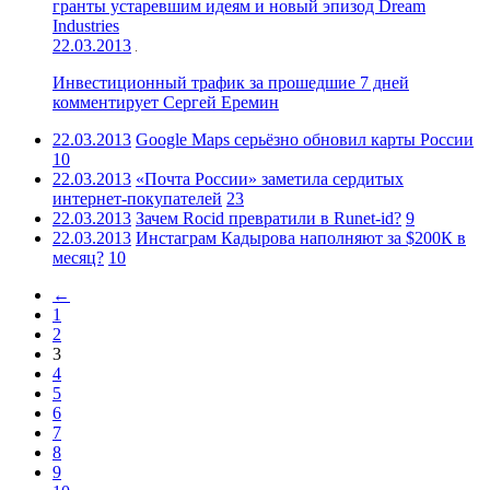
гранты устаревшим идеям и новый эпизод Dream
Industries
22.03.2013
Инвестиционный трафик за прошедшие 7 дней
комментирует Сергей Еремин
22.03.2013
Google Maps серьёзно обновил карты России
10
22.03.2013
«Почта России» заметила сердитых
интернет-покупателей
23
22.03.2013
Зачем Rocid превратили в Runet-id?
9
22.03.2013
Инстаграм Кадырова наполняют за $200К в
месяц?
10
←
1
2
3
4
5
6
7
8
9