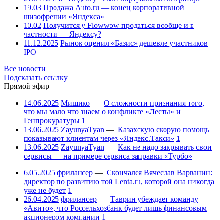
19.03
Продажа Auto.ru — конец корпоративной
шизофрении «Яндекса»
10.02
Получится у Flowwow продаться вообще и в
частности — Яндексу?
11.12.2025
Рынок оценил «Базис» дешевле участников
IPO
Все новости
Подсказать ссылку
Прямой эфир
14.06.2025
Мишико
—
О сложности признания того,
что мы мало что знаем о конфликте «Лесты» и
Генпрокуратуры
1
13.06.2025
ZayunyaTyan
—
Казахскую скорую помощь
показывают клиентам через «Яндекс.Такси»
1
13.06.2025
ZayunyaTyan
—
Как не надо закрывать свои
сервисы — на примере сервиса заправки «Турбо»
6.05.2025
фрилансер
—
Скончался Вячеслав Варванин:
директор по развитию той Lenta.ru, которой она никогда
уже не будет
1
26.04.2025
фрилансер
—
Таврин убеждает команду
«Авито», что Россельхозбанк будет лишь финансовым
акционером компании
1