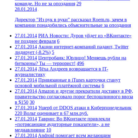
команде. Но не за опоздания
29
28.01.2014
Директор "Из рук в руки" рассказал Roem.ru, зачем в
компании понадобились объяснительные за опоздания
27.01.2014
РИА Новости: Дуров уйдет из «ВКонтакте»
не позднее февраля
6
27.01.2014
Акции интернет-компаний падают, Twitter
лидирует (-8.2%)
5
27.01.2014
Центробанк: Юрлицо! Меняешь рубли на
биткоины? Ты — террорист!
496
27.01.2014
Лёха Андреев возвращается в IT-
журналистику
27.01.2014
Привязанные в iTunes карточки станут
основой мобильной платёжной системы
6
27.01.2014
Amazon и другие прекратили доставку в РФ,
правительство согласовало порог беспошлинного ввоза
в $150
30
27.01.2014
Ущерб от DDOS атаки в Киберпонедельник
220 Вольт оценивает в 67 млн.руб.
27.01.2014
Таврин: Во ВКонтакте привлекли
«потрясающие аудиторные показатели», а не
медиавлияние
10
27.01.2014
Android помогает всем желающим