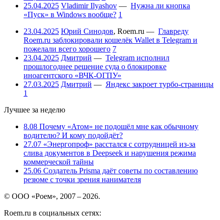
25.04.2025
Vladimir Ilyashov
—
Нужна ли кнопка
«Пуск» в Windows вообще?
1
23.04.2025
Юрий Синодов
,
Roem.ru
—
Главреду
Roem.ru заблокировали кошелёк Wallet в Telegram и
пожелали всего хорошего
7
23.04.2025
Дмитрий
—
Telegram исполнил
прошлогоднее решение суда о блокировке
иноагентского «ВЧК-ОГПУ»
27.03.2025
Дмитрий
—
Яндекс закроет турбо-страницы
1
Лучшее за неделю
8.08
Почему «Атом» не подошёл мне как обычному
водителю? И кому подойдёт?
27.07
«Энергопроф» расстался с сотрудницей из-за
слива документов в Deepseek и нарушения режима
коммерческой тайны
25.06
Создатель Prisma даёт советы по составлению
резюме с точки зрения нанимателя
© ООО «Роем», 2007 – 2026.
Roem.ru в социальных сетях: