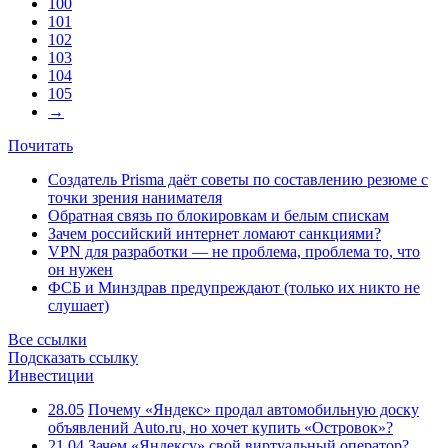
100
101
102
103
104
105
→
Почитать
Создатель Prisma даёт советы по составлению резюме с
точки зрения нанимателя
Обратная связь по блокировкам и белым спискам
Зачем российский интернет ломают санкциями?
VPN для разработки — не проблема, проблема то, что
он нужен
ФСБ и Минздрав предупреждают (только их никто не
слушает)
Все ссылки
Подсказать ссылку
Инвестиции
28.05
Почему «Яндекс» продал автомобильную доску
объявлений Auto.ru, но хочет купить «Островок»?
21.04
Зачем «Яндексу» свой виртуальный оператор?