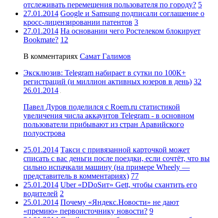
отслеживать перемещения пользователя по городу?
5
27.01.2014
Google и Samsung подписали соглашение о
кросс-лицензировании патентов
3
27.01.2014
На основании чего Ростелеком блокирует
Bookmate?
12
В комментариях
Самат Галимов
Эксклюзив: Telegram набирает в сутки по 100К+
регистраций (и миллион активных юзеров в день)
32
26.01.2014
Павел Дуров поделился c Roem.ru статистикой
увеличения числа аккаунтов Telegram - в основном
пользователи прибывают из стран Аравийского
полуострова
25.01.2014
Такси с привязанной карточкой может
списать с вас деньги после поездки, если сочтёт, что вы
сильно испачкали машину (на примере Wheely —
представитель в комментариях)
77
25.01.2014
Uber «DDoSит» Gett, чтобы схантить его
водителей
2
25.01.2014
Почему «Яндекс.Новости» не дают
«премию» первоисточнику новости?
9