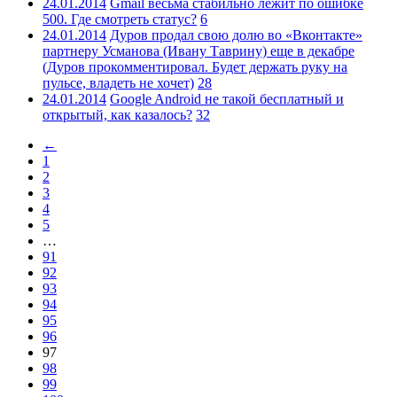
24.01.2014
Gmail весьма стабильно лежит по ошибке
500. Где смотреть статус?
6
24.01.2014
Дуров продал свою долю во «Вконтакте»
партнеру Усманова (Ивану Таврину) еще в декабре
(Дуров прокомментировал. Будет держать руку на
пульсе, владеть не хочет)
28
24.01.2014
Google Android не такой бесплатный и
открытый, как казалось?
32
←
1
2
3
4
5
…
91
92
93
94
95
96
97
98
99