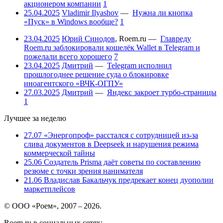
акционером компании
1
25.04.2025
Vladimir Ilyashov
—
Нужна ли кнопка
«Пуск» в Windows вообще?
1
23.04.2025
Юрий Синодов
,
Roem.ru
—
Главреду
Roem.ru заблокировали кошелёк Wallet в Telegram и
пожелали всего хорошего
7
23.04.2025
Дмитрий
—
Telegram исполнил
прошлогоднее решение суда о блокировке
иноагентского «ВЧК-ОГПУ»
27.03.2025
Дмитрий
—
Яндекс закроет турбо-страницы
1
Лучшее за неделю
27.07
«Энергопроф» расстался с сотрудницей из-за
слива документов в Deepseek и нарушения режима
коммерческой тайны
25.06
Создатель Prisma даёт советы по составлению
резюме с точки зрения нанимателя
21.06
Владислав Бакальчук предрекает конец дуополии
маркетплейсов
© ООО «Роем», 2007 – 2026.
Roem.ru в социальных сетях: