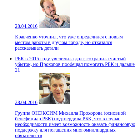
28.04.2016
Кравченко уточнил, что уже определился с новым
местом работы в другом городе, но отказался
рассказывать детали
РБК в 2015 году увеличила долг, сохранила чистый
убыток, но Прохоров пообещал помогать РБК и дальше
21
28.04.2016
Группа ОНЭКСИМ Михаила Прохорова (основной
бенефициар РБК) подтвердила РБК, что в случае
необходимости имеет возможность оказать финансовую
поддержку для погашения многомиллиардных
обязательств