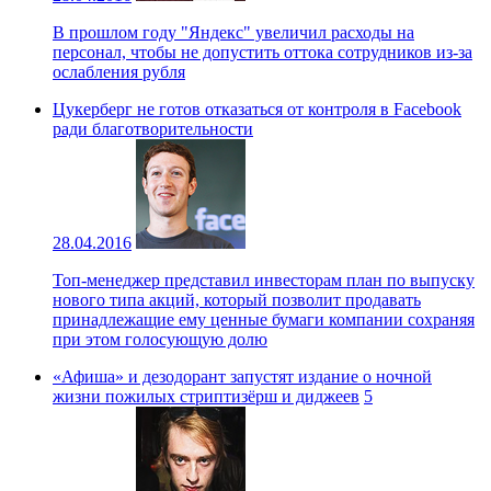
В прошлом году "Яндекс" увеличил расходы на
персонал, чтобы не допустить оттока сотрудников из-за
ослабления рубля
Цукерберг не готов отказаться от контроля в Facebook
ради благотворительности
28.04.2016
Топ-менеджер представил инвесторам план по выпуску
нового типа акций, который позволит продавать
принадлежащие ему ценные бумаги компании сохраняя
при этом голосующую долю
«Афиша» и дезодорант запустят издание о ночной
жизни пожилых стриптизёрш и диджеев
5