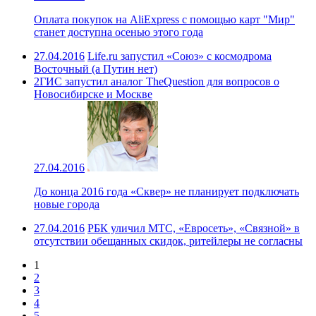
Оплата покупок на AliExpress с помощью карт "Мир"
станет доступна осенью этого года
27.04.2016
Life.ru запустил «Союз» с космодрома
Восточный (а Путин нет)
2ГИС запустил аналог TheQuestion для вопросов о
Новосибирске и Москве
27.04.2016
До конца 2016 года «Сквер» не планирует подключать
новые города
27.04.2016
РБК уличил МТС, «Евросеть», «Связной» в
отсутствии обещанных скидок, ритейлеры не согласны
1
2
3
4
5