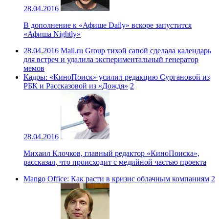
28.04.2016
В дополнение к «Афише Daily» вскоре запустится
«Афиша Nightly»
28.04.2016
Mail.ru Group тихой сапой сделала календарь
для встреч и удалила экспериментальный генератор
мемов
Кадры: «КиноПоиск» усилил редакцию Сургановой из
РБК и Рассказовой из «Дождя»
2
28.04.2016
Михаил Клочков, главный редактор «КиноПоиска»,
рассказал, что происходит с медийной частью проекта
Mango Office: Как расти в кризис облачным компаниям
2