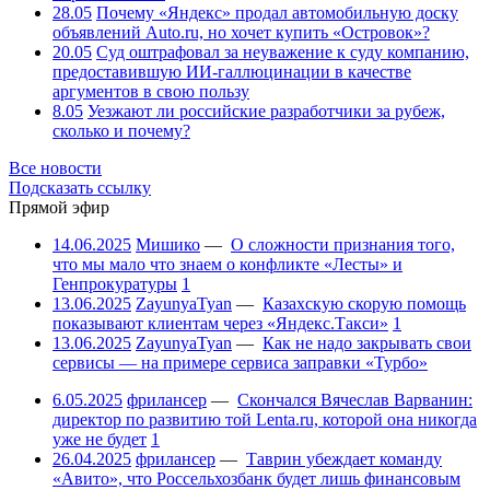
28.05
Почему «Яндекс» продал автомобильную доску
объявлений Auto.ru, но хочет купить «Островок»?
20.05
Суд оштрафовал за неуважение к суду компанию,
предоставившую ИИ-галлюцинации в качестве
аргументов в свою пользу
8.05
Уезжают ли российские разработчики за рубеж,
сколько и почему?
Все новости
Подсказать ссылку
Прямой эфир
14.06.2025
Мишико
—
О сложности признания того,
что мы мало что знаем о конфликте «Лесты» и
Генпрокуратуры
1
13.06.2025
ZayunyaTyan
—
Казахскую скорую помощь
показывают клиентам через «Яндекс.Такси»
1
13.06.2025
ZayunyaTyan
—
Как не надо закрывать свои
сервисы — на примере сервиса заправки «Турбо»
6.05.2025
фрилансер
—
Скончался Вячеслав Варванин:
директор по развитию той Lenta.ru, которой она никогда
уже не будет
1
26.04.2025
фрилансер
—
Таврин убеждает команду
«Авито», что Россельхозбанк будет лишь финансовым