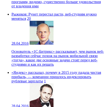
программ, видимо, существенно больше удовольствия
от владения ими
Рыжиков: Рунет перестал расти, веб-студиям нужно
меняться
20
28.04.2016
Основатель «1С-Битрикс» рассказывает, чем рынок веб-
разработки сейчас похож на рынок мобильной связи
«тогда», какие две основные задачи стоят перед веб-
студиями и как их решать
«Яндекс» рассказал, почему в 2015 году падала чистая
прибыль, — компании пришлось индексировать
рублевые зарплаты
1
28.04.2016