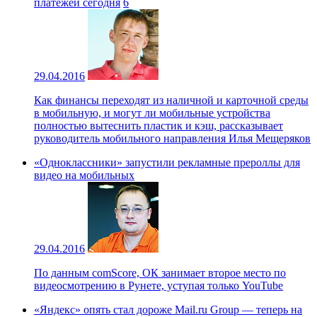
платежей сегодня
6
29.04.2016
Как финансы переходят из наличной и карточной среды
в мобильную, и могут ли мобильные устройства
полностью вытеснить пластик и кэш, рассказывает
руководитель мобильного направления Илья Мещеряков
«Одноклассники» запустили рекламные прероллы для
видео на мобильных
29.04.2016
По данным comScore, ОК занимает второе место по
видеосмотрению в Рунете, уступая только YouTube
«Яндекс» опять стал дороже Mail.ru Group — теперь на