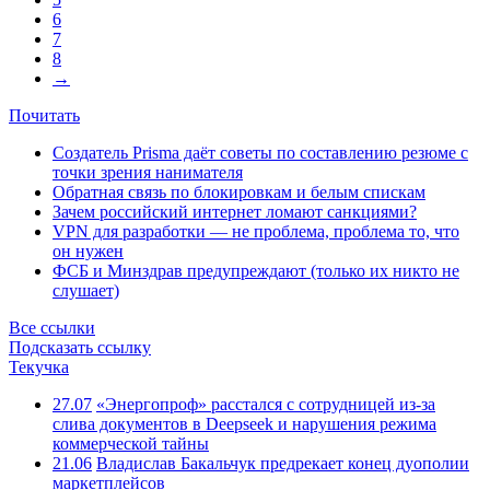
6
7
8
→
Почитать
Создатель Prisma даёт советы по составлению резюме с
точки зрения нанимателя
Обратная связь по блокировкам и белым спискам
Зачем российский интернет ломают санкциями?
VPN для разработки — не проблема, проблема то, что
он нужен
ФСБ и Минздрав предупреждают (только их никто не
слушает)
Все ссылки
Подсказать ссылку
Текучка
27.07
«Энергопроф» расстался с сотрудницей из-за
слива документов в Deepseek и нарушения режима
коммерческой тайны
21.06
Владислав Бакальчук предрекает конец дуополии
маркетплейсов