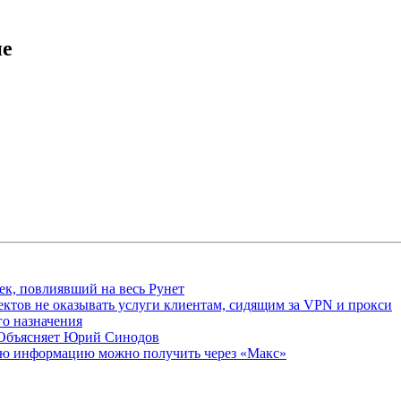
ие
ек, повлиявший на весь Рунет
ктов не оказывать услуги клиентам, сидящим за VPN и прокси
о назначения
 Объясняет Юрий Синодов
ую информацию можно получить через «Макс»