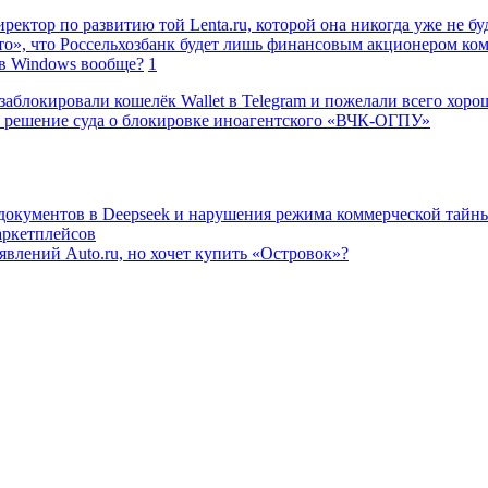
ректор по развитию той Lenta.ru, которой она никогда уже не бу
о», что Россельхозбанк будет лишь финансовым акционером ко
в Windows вообще?
1
заблокировали кошелёк Wallet в Telegram и пожелали всего хоро
 решение суда о блокировке иноагентского «ВЧК-ОГПУ»
 документов в Deepseek и нарушения режима коммерческой тайн
аркетплейсов
влений Auto.ru, но хочет купить «Островок»?