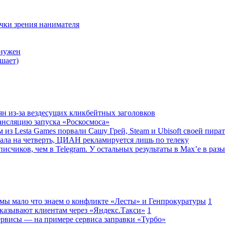
очки зрения нанимателя
 нужен
шает)
ян из-за вездесущих кликбейтных заголовков
ансляцию запуска «Роскосмоса»
 из Lesta Games порвали Сашу Грей, Steam и Ubisoft своей пира
ала на четверть, ЦИАН рекламируется лишь по телеку
исчиков, чем в Telegram. У остальных результаты в Max’е в разы
 мы мало что знаем о конфликте «Лесты» и Генпрокуратуры
1
казывают клиентам через «Яндекс.Такси»
1
сервисы — на примере сервиса заправки «Турбо»