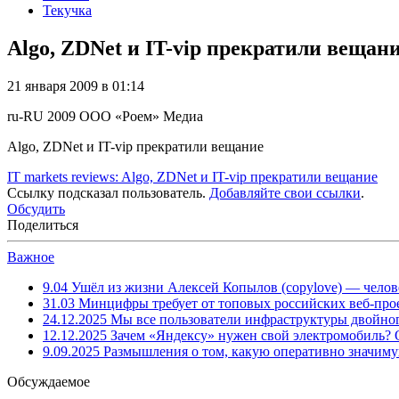
Текучка
Algo, ZDNet и IT-vip прекратили вещан
21 января 2009 в 01:14
ru-RU
2009
ООО «Роем»
Медиа
Algo, ZDNet и IT-vip прекратили вещание
IT markets reviews: Algo, ZDNet и IT-vip прекратили вещание
Ссылку подсказал пользователь.
Добавляйте свои ссылки
.
Обсудить
Поделиться
Важное
9.04
Ушёл из жизни Алексей Копылов (copylove) — челов
31.03
Минцифры требует от топовых российских веб-прое
24.12.2025
Мы все пользователи инфраструктуры двойног
12.12.2025
Зачем «Яндексу» нужен свой электромобиль?
9.09.2025
Размышления о том, какую оперативно значим
Обсуждаемое