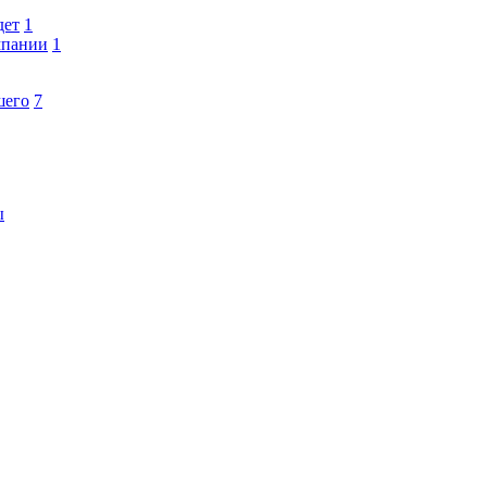
дет
1
мпании
1
шего
7
ы