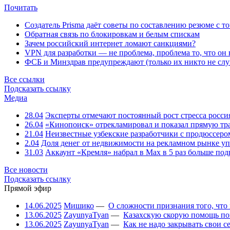
Почитать
Создатель Prisma даёт советы по составлению резюме с т
Обратная связь по блокировкам и белым спискам
Зачем российский интернет ломают санкциями?
VPN для разработки — не проблема, проблема то, что он
ФСБ и Минздрав предупреждают (только их никто не слу
Все ссылки
Подсказать ссылку
Медиа
28.04
Эксперты отмечают постоянный рост стресса росси
26.04
«Кинопоиск» отрекламировал и показал прямую тр
21.04
Неизвестные узбекские разработчики с продюссером
2.04
Доля денег от недвижимости на рекламном рынке уп
31.03
Аккаунт «Кремля» набрал в Max в 5 раз больше подп
Все новости
Подсказать ссылку
Прямой эфир
14.06.2025
Мишико
—
О сложности признания того, что
13.06.2025
ZayunyaTyan
—
Казахскую скорую помощь по
13.06.2025
ZayunyaTyan
—
Как не надо закрывать свои 