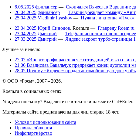
6.05.2025
фрилансер
—
Скончался Вячеслав Варванин: ди
26.04.2025
фрилансер
—
Таврин убеждает команду «Авит
25.04.2025
Vladimir Ilyashov
—
Нужна ли кнопка «Пуск» 
23.04.2025
Юрий Синодов
,
Roem.ru
—
Главреду Roem.ru 
23.04.2025
Дмитрий
—
Telegram исполнил прошлогоднее
27.03.2025
Дмитрий
—
Яндекс закроет турбо-страницы
1
Лучшее за неделю
27.07
«Энергопроф» расстался с сотрудницей из-за слива
21.06
Владислав Бакальчук предрекает конец дуополии м
28.05
Почему «Яндекс» продал автомобильную доску объя
© ООО «Роем», 2007 – 2026.
Roem.ru в социальных сетях:
Увидели опечатку? Выделите ее в тексте и нажмите Ctrl+Enter.
Материалы сайта предназначены для лиц старше 18 лет.
Условия использования сайта
Правила общения
Инфопартнёрство