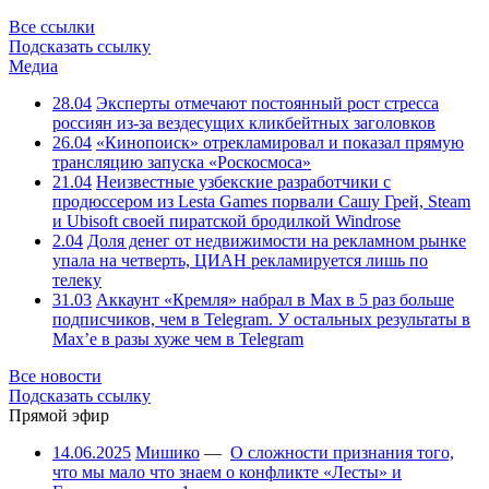
Все ссылки
Подсказать ссылку
Медиа
28.04
Эксперты отмечают постоянный рост стресса
россиян из-за вездесущих кликбейтных заголовков
26.04
«Кинопоиск» отрекламировал и показал прямую
трансляцию запуска «Роскосмоса»
21.04
Неизвестные узбекские разработчики с
продюссером из Lesta Games порвали Сашу Грей, Steam
и Ubisoft своей пиратской бродилкой Windrose
2.04
Доля денег от недвижимости на рекламном рынке
упала на четверть, ЦИАН рекламируется лишь по
телеку
31.03
Аккаунт «Кремля» набрал в Max в 5 раз больше
подписчиков, чем в Telegram. У остальных результаты в
Max’е в разы хуже чем в Telegram
Все новости
Подсказать ссылку
Прямой эфир
14.06.2025
Мишико
—
О сложности признания того,
что мы мало что знаем о конфликте «Лесты» и