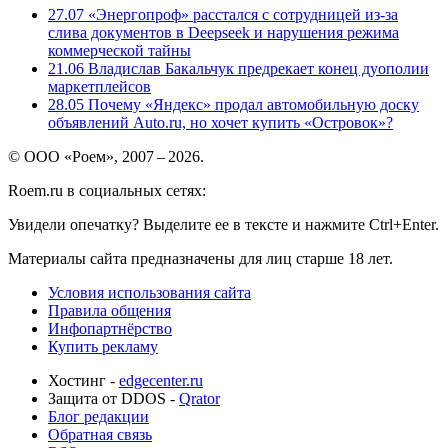
27.07
«Энергопроф» расстался с сотрудницей из-за
слива документов в Deepseek и нарушения режима
коммерческой тайны
21.06
Владислав Бакальчук предрекает конец дуополии
маркетплейсов
28.05
Почему «Яндекс» продал автомобильную доску
объявлений Auto.ru, но хочет купить «Островок»?
© ООО «Роем», 2007 – 2026.
Roem.ru в социальных сетях:
Увидели опечатку? Выделите ее в тексте и нажмите Ctrl+Enter.
Материалы сайта предназначены для лиц старше 18 лет.
Условия использования сайта
Правила общения
Инфопартнёрство
Купить рекламу
Хостинг -
edgecenter.ru
Защита от DDOS -
Qrator
Блог редакции
Обратная связь