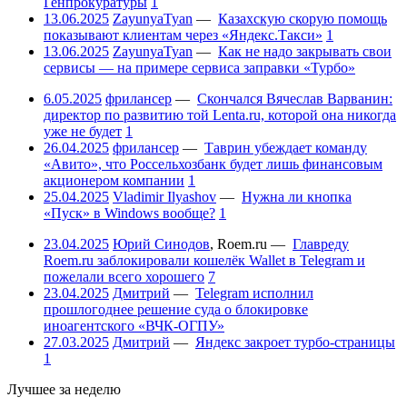
Генпрокуратуры
1
13.06.2025
ZayunyaTyan
—
Казахскую скорую помощь
показывают клиентам через «Яндекс.Такси»
1
13.06.2025
ZayunyaTyan
—
Как не надо закрывать свои
сервисы — на примере сервиса заправки «Турбо»
6.05.2025
фрилансер
—
Скончался Вячеслав Варванин:
директор по развитию той Lenta.ru, которой она никогда
уже не будет
1
26.04.2025
фрилансер
—
Таврин убеждает команду
«Авито», что Россельхозбанк будет лишь финансовым
акционером компании
1
25.04.2025
Vladimir Ilyashov
—
Нужна ли кнопка
«Пуск» в Windows вообще?
1
23.04.2025
Юрий Синодов
,
Roem.ru
—
Главреду
Roem.ru заблокировали кошелёк Wallet в Telegram и
пожелали всего хорошего
7
23.04.2025
Дмитрий
—
Telegram исполнил
прошлогоднее решение суда о блокировке
иноагентского «ВЧК-ОГПУ»
27.03.2025
Дмитрий
—
Яндекс закроет турбо-страницы
1
Лучшее за неделю