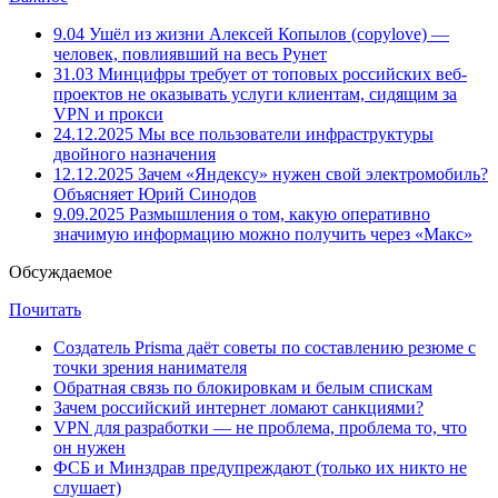
9.04
Ушёл из жизни Алексей Копылов (copylove) —
человек, повлиявший на весь Рунет
31.03
Минцифры требует от топовых российских веб-
проектов не оказывать услуги клиентам, сидящим за
VPN и прокси
24.12.2025
Мы все пользователи инфраструктуры
двойного назначения
12.12.2025
Зачем «Яндексу» нужен свой электромобиль?
Объясняет Юрий Синодов
9.09.2025
Размышления о том, какую оперативно
значимую информацию можно получить через «Макс»
Обсуждаемое
Почитать
Создатель Prisma даёт советы по составлению резюме с
точки зрения нанимателя
Обратная связь по блокировкам и белым спискам
Зачем российский интернет ломают санкциями?
VPN для разработки — не проблема, проблема то, что
он нужен
ФСБ и Минздрав предупреждают (только их никто не
слушает)