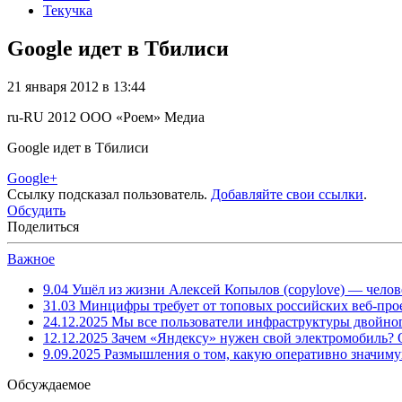
Текучка
Google идет в Тбилиси
21 января 2012 в 13:44
ru-RU
2012
ООО «Роем»
Медиа
Google идет в Тбилиси
Google+
Ссылку подсказал пользователь.
Добавляйте свои ссылки
.
Обсудить
Поделиться
Важное
9.04
Ушёл из жизни Алексей Копылов (copylove) — челов
31.03
Минцифры требует от топовых российских веб-прое
24.12.2025
Мы все пользователи инфраструктуры двойног
12.12.2025
Зачем «Яндексу» нужен свой электромобиль?
9.09.2025
Размышления о том, какую оперативно значим
Обсуждаемое