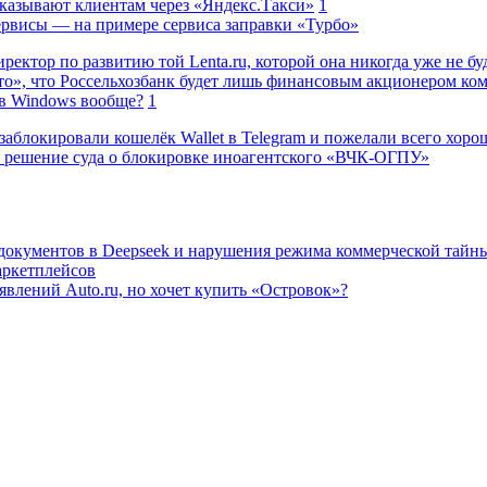
казывают клиентам через «Яндекс.Такси»
1
сервисы — на примере сервиса заправки «Турбо»
ректор по развитию той Lenta.ru, которой она никогда уже не бу
о», что Россельхозбанк будет лишь финансовым акционером ко
в Windows вообще?
1
заблокировали кошелёк Wallet в Telegram и пожелали всего хоро
 решение суда о блокировке иноагентского «ВЧК-ОГПУ»
 документов в Deepseek и нарушения режима коммерческой тайн
аркетплейсов
влений Auto.ru, но хочет купить «Островок»?