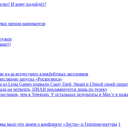
елю? И кому подойдёт?
очки зрения нанимателя
 нужен
шает)
ян из-за вездесущих кликбейтных заголовков
ансляцию запуска «Роскосмоса»
 из Lesta Games порвали Сашу Грей, Steam и Ubisoft своей пира
ала на четверть, ЦИАН рекламируется лишь по телеку
исчиков, чем в Telegram. У остальных результаты в Max’е в разы
 мы мало что знаем о конфликте «Лесты» и Генпрокуратуры
1