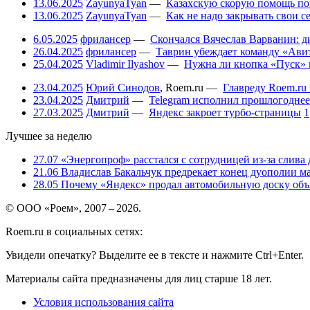
13.06.2025
ZayunyaTyan
—
Казахскую скорую помощь по
13.06.2025
ZayunyaTyan
—
Как не надо закрывать свои 
6.05.2025
фрилансер
—
Скончался Вячеслав Варванин: ди
26.04.2025
фрилансер
—
Таврин убеждает команду «Авит
25.04.2025
Vladimir Ilyashov
—
Нужна ли кнопка «Пуск» 
23.04.2025
Юрий Синодов
,
Roem.ru
—
Главреду Roem.ru 
23.04.2025
Дмитрий
—
Telegram исполнил прошлогоднее
27.03.2025
Дмитрий
—
Яндекс закроет турбо-страницы
1
Лучшее за неделю
27.07
«Энергопроф» расстался с сотрудницей из-за слива
21.06
Владислав Бакальчук предрекает конец дуополии м
28.05
Почему «Яндекс» продал автомобильную доску объя
© ООО «Роем», 2007 – 2026.
Roem.ru в социальных сетях:
Увидели опечатку? Выделите ее в тексте и нажмите Ctrl+Enter.
Материалы сайта предназначены для лиц старше 18 лет.
Условия использования сайта