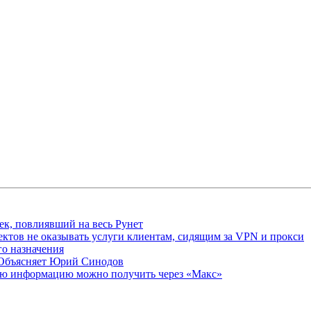
ек, повлиявший на весь Рунет
ктов не оказывать услуги клиентам, сидящим за VPN и прокси
о назначения
 Объясняет Юрий Синодов
ую информацию можно получить через «Макс»