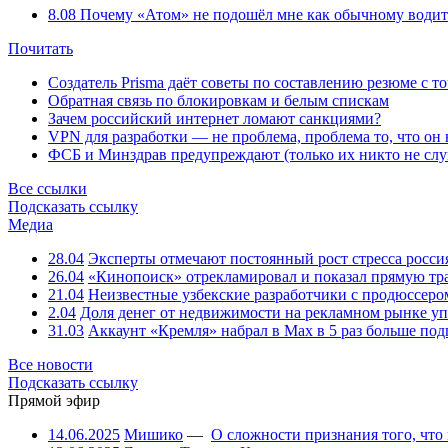
8.08
Почему «Атом» не подошёл мне как обычному водит
Почитать
Создатель Prisma даёт советы по составлению резюме с т
Обратная связь по блокировкам и белым спискам
Зачем российский интернет ломают санкциями?
VPN для разработки — не проблема, проблема то, что он
ФСБ и Минздрав предупреждают (только их никто не слу
Все ссылки
Подсказать ссылку
Медиа
28.04
Эксперты отмечают постоянный рост стресса росси
26.04
«Кинопоиск» отрекламировал и показал прямую тр
21.04
Неизвестные узбекские разработчики с продюссером
2.04
Доля денег от недвижимости на рекламном рынке уп
31.03
Аккаунт «Кремля» набрал в Max в 5 раз больше подп
Все новости
Подсказать ссылку
Прямой эфир
14.06.2025
Мишико
—
О сложности признания того, что