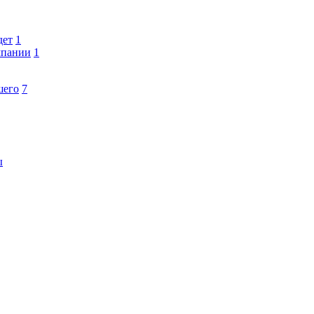
дет
1
мпании
1
шего
7
ы