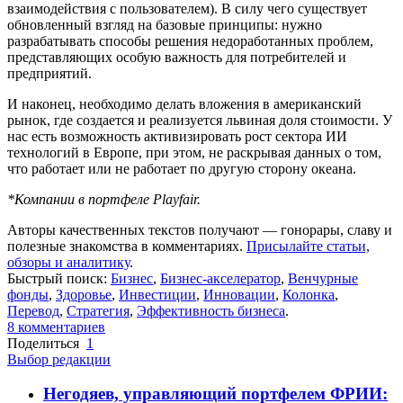
взаимодействия с пользователем). В силу чего существует
обновленный взгляд на базовые принципы: нужно
разрабатывать способы решения недоработанных проблем,
представляющих особую важность для потребителей и
предприятий.
И наконец, необходимо делать вложения в американский
рынок, где создается и реализуется львиная доля стоимости. У
нас есть возможность активизировать рост сектора ИИ
технологий в Европе, при этом, не раскрывая данных о том,
что работает или не работает по другую сторону океана.
*Компании в портфеле Playfair.
Авторы качественных текстов получают — гонорары, славу и
полезные знакомства в комментариях.
Присылайте статьи,
обзоры и аналитику
.
Быстрый поиск:
Бизнес
,
Бизнес-акселератор
,
Венчурные
фонды
,
Здоровье
,
Инвестиции
,
Инновации
,
Колонка
,
Перевод
,
Стратегия
,
Эффективность бизнеса
.
8
комментариев
Поделиться
1
Выбор редакции
Негодяев, управляющий портфелем ФРИИ: