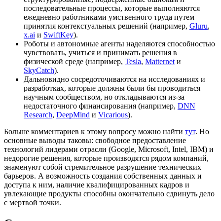
последовательные процессы, которые выполняются
ежедневно работниками умственного труда путем
принятия контекстуальных решений (например,
Gluru
,
x.ai
и
SwiftKey
).
Роботы и автономные агенты наделяются способностью
чувствовать, учиться и принимать решения в
физической среде (например,
Tesla
,
Matternet
и
SkyCatch
).
Дальновидно сосредоточиваются на исследованиях и
разработках, которые должны были бы проводиться
научным сообществом, но откладываются из-за
недостаточного финансирования (например,
DNN
Research
,
DeepMind
и
Vicarious
).
Больше комментариев к этому вопросу можно найти
тут
. Но
основные выводы таковы: свободное предоставление
технологий лидерами отрасли (Google, Microsoft, Intel, IBM) и
недорогие решения, которые производятся рядом компаний,
знаменуют собой стремительное разрушение технических
барьеров. А возможность создания собственных данных и
доступа к ним, наличие квалифицированных кадров и
увлекающие продукты способны окончательно сдвинуть дело
с мертвой точки.