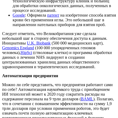
технологическую инфраструктуру клиник и больниц
для обработки онкологических данных, полученных в
процессе исследований.
Google
: Оформила
патент
на изобретение способа взятия
крови без применения иглы. Это небольшой шаг в
направлении нательных приборов для взятия проб.
Следует отметить, что Великобритания уже сделала
небольшой шаг в сторону обеспечения доступа к данным.
Инициативы
U.K. Biobank
(500 000 медицинских карт),
Genomics England
(100 000 упорядоченных геномов
человека),
HipSci
(стволовые клетки) и программа обработки
данных о лечении NHS лидируют в создании
централизованных хранилищ данных общественного
здравоохранения и терапевтических исследований.
Автоматизация предприятия
Можно ли себе представить, что предприятия работают сами
по себе? Автоматизация наукоёмкого труда с приобщением
ИИ технологий может к 2020 году сократить расходы на
содержание персонала на 9 трлн долларов (
BAML
). Полагаю,
что в сочетании с повышением эффективности на сумму 1,9
трлн долларов при условии применения роботов, это будет
означать почти полную автоматизацию ключевых
повторяющихся производственных функций в будущем.