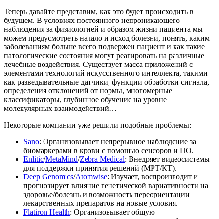
Теперь давайте представим, как это будет происходить в
будущем. В условиях постоянного непроникающего
наблюдения за физиологией и образом жизни пациента мы
можем предусмотреть начало и исход болезни, понять, каким
заболеваниям больше всего подвержен пациент и как такие
патологические состояния могут реагировать на различные
лечебные воздействия. Существует масса приложений с
элементами технологий искусственного интеллекта, такими
как разведывательные датчики, функции обработки сигнала,
определения отклонений от нормы, многомерные
классификаторы, глубинное обучение на уровне
молекулярных взаимодействий…
Некоторые компании уже решили подобные проблемы:
Sano
: Организовывает непрерывное наблюдение за
биомаркерами в крови с помощью сенсоров и ПО.
Enlitic
/
MetaMind
/
Zebra Medical
: Внедряет видеосистемы
для поддержки принятия решений (МРТ/КТ).
Deep Genomics
/
Atomwise
: Изучает, воспроизводит и
прогнозирует влияние генетической вариативности на
здоровье/болезнь и возможность переориентации
лекарственных препаратов на новые условия.
Flatiron Health
: Организовывает общую