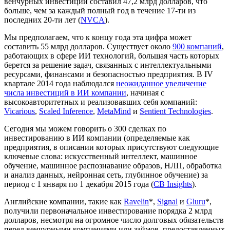
венчурных инвестиций составил 47,2 млрд долларов, что
больше, чем за каждый полный год в течение 17-ти из
последних 20-ти лет (
NVCA
).
Мы предполагаем, что к концу года эта цифра может
составить 55 млрд долларов. Существует около
900 компаний
,
работающих в сфере ИИ технологий, большая часть которых
берется за решение задач, связанных с интеллектуальными
ресурсами, финансами и безопасностью предприятия. В IV
квартале 2014 года наблюдался
неожиданное увеличение
числа инвестиций в ИИ компании
, начиная с
высокоавторитетных и реализовавших себя компаний:
Vicarious
,
Scaled Inference
,
MetaMind
и
Sentient Technologies
.
Сегодня мы можем говорить о 300 сделках по
инвестированию в ИИ компании (определяемые как
предприятия, в описании которых присутствуют следующие
ключевые слова: искусственный интеллект, машинное
обучение, машинное распознавание образов, НЛП, обработка
и анализ данных, нейронная сеть, глубинное обучение) за
период с 1 января по 1 декабря 2015 года (
CB Insights
).
Английские компании, такие как
Ravelin
*,
Signal
и
Gluru
*,
получили первоначальное инвестирование порядка 2 млрд
долларов, несмотря на огромное число долговых обязательств
перед венчурными компаниями или займов, предоставленных