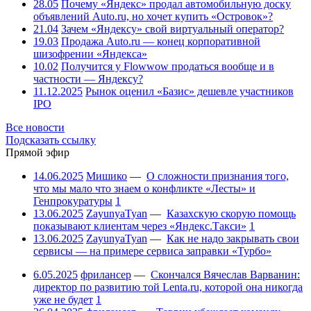
28.05
Почему «Яндекс» продал автомобильную доску
объявлений Auto.ru, но хочет купить «Островок»?
21.04
Зачем «Яндексу» свой виртуальный оператор?
19.03
Продажа Auto.ru — конец корпоративной
шизофрении «Яндекса»
10.02
Получится у Flowwow продаться вообще и в
частности — Яндексу?
11.12.2025
Рынок оценил «Базис» дешевле участников
IPO
Все новости
Подсказать ссылку
Прямой эфир
14.06.2025
Мишико
—
О сложности признания того,
что мы мало что знаем о конфликте «Лесты» и
Генпрокуратуры
1
13.06.2025
ZayunyaTyan
—
Казахскую скорую помощь
показывают клиентам через «Яндекс.Такси»
1
13.06.2025
ZayunyaTyan
—
Как не надо закрывать свои
сервисы — на примере сервиса заправки «Турбо»
6.05.2025
фрилансер
—
Скончался Вячеслав Варванин:
директор по развитию той Lenta.ru, которой она никогда
уже не будет
1