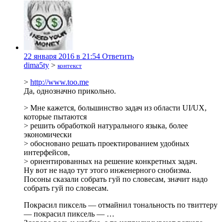
22 января 2016 в 21:54
Ответить
dima5ty
>
контекст
>
http://www.too.me
Да, однозначно прикольно.
> Мне кажется, большинство задач из области UI/UX,
которые пытаются
> решить обработкой натурального языка, более
экономически
> обосновано решать проектированием удобных
интерфейсов,
> ориентированных на решение конкретных задач.
Ну вот не надо тут этого инженерного снобизма.
Посоны сказали собрать гуй по словесам, значит надо
собрать гуй по словесам.
Покрасил пиксель — отмайнил тональность по твиттеру
— покрасил пиксель — …