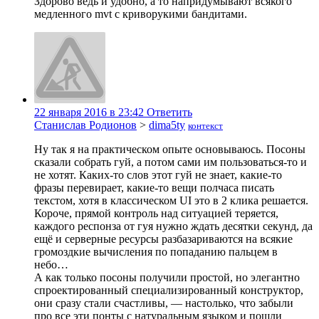
Здорово ведь и удобно, а то напридумывают всякого
медленного mvt с криворукими бандитами.
22 января 2016 в 23:42
Ответить
Станислав Родионов
>
dima5ty
контекст
Ну так я на практическом опыте основываюсь. Посоны
сказали собрать гуй, а потом сами им пользоваться-то и
не хотят. Каких-то слов этот гуй не знает, какие-то
фразы перевирает, какие-то вещи полчаса писать
текстом, хотя в классическом UI это в 2 клика решается.
Короче, прямой контроль над ситуацией теряется,
каждого респонза от гуя нужно ждать десятки секунд, да
ещё и серверные ресурсы разбазариваются на всякие
громоздкие вычисления по попаданию пальцем в
небо…
А как только посоны получили простой, но элегантно
спроектированный специализированный конструктор,
они сразу стали счастливы, — настолько, что забыли
про все эти понты с натуральным языком и пошли