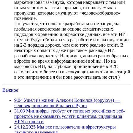
маркетинговая замануха, которая накрывает с тем или
иным успехом класс алгоритмов, используемых в
продуктах, которые эмулируют «человекообразное»
поведение.
Получается, что пока не разработана и не запущена
глобальная экосистема на основе семантических
подходов к хранению и обработке данных, все эти ИИ-
штучки будут обходиться в разработке и в эксплуатации
на 2-3 порядка дороже, чем оно того реально стоит. В
некоторых областях даже при таком раскладе ИИ-
разработка окупается. Например, анализ разнообразных
вбросов во время информационной войны. Но на
массовость ИИ, на глубокое проникновение в B2C
сегмент и тем более на высокую доходность инвестиций
в это направление я бы пока рассчитывать не стал )
Важное
9.04
Ушёл из жизни Алексей Копылов (copylove) —
человек, повлиявший на весь Рунет
31.03
Минцифры требует от топовых российских веб-
проектов не оказывать услуги клиентам, сидящим за
VPN и прокси
24.12.2025
Мы все пользователи инфраструктуры
двойного назначения