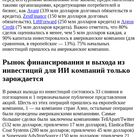
такими организациями, кредитующими потребителей и
бизнес, как
Avant
(339 млн долларов долговых обязательств и
кредита),
ZestFinance
(150 млн долларов долговых
обязательств),
LiftForward
(250 млн долларов кредита) и
Argon
Credit
(75 млн долларов кредита). Важно отметить, что 80%
сделок оценивались в менее, чем 5 млн долларов каждая, а
90% капитала инвестировалось в американские компании (для
сравнения, в европейские — 13%). 75% начальных
инвестиций пришлось на американские компании.
Рынок финансирования и выхода из
инвестиций для ИИ компаний только
зарождается
В рамках выхода из инвестиций состоялось 33 слияния и
поглощения и 1 первоначальное публичное представления
акций. Шесть из этих операций пришлись на европейские
компании, 1 — на компании стран Азии, остальные операции
были проведены американскими компаниями. Самые
большие сделки были заключены компаниями TellApart/Twitter
(532 млн долларов; привлечено 17 млн долларов), Elastica/Blue
Coat Systems (280 млн долларов; привлечено 45 млн долларов)
и SupersonicAds/IronSource (150 млн долларов; привлечен 21