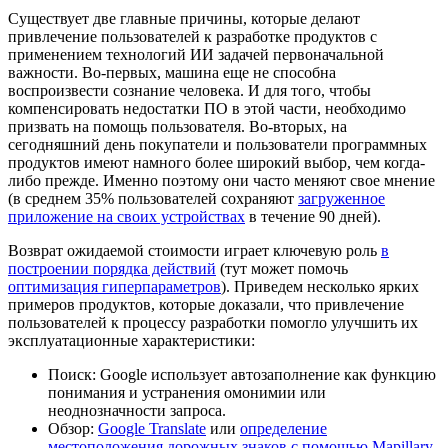
Существует две главные причины, которые делают
привлечение пользователей к разработке продуктов с
применением технологий ИИ задачей первоначальной
важности. Во-первых, машина еще не способна
воспроизвести сознание человека. И для того, чтобы
компенсировать недостатки ПО в этой части, необходимо
призвать на помощь пользователя. Во-вторых, на
сегодняшний день покупатели и пользователи программных
продуктов имеют намного более широкий выбор, чем когда-
либо прежде. Именно поэтому они часто меняют свое мнение
(в среднем 35% пользователей сохраняют
загруженное
приложение на своих устройствах
в течение 90 дней).
Возврат ожидаемой стоимости играет ключевую роль
в
построении порядка действий
(тут может помочь
оптимизация гиперпараметров
). Приведем несколько ярких
примеров продуктов, которые доказали, что привлечение
пользователей к процессу разработки помогло улучшить их
эксплуатационные характеристики:
Поиск: Google использует автозаполнение как функцию
понимания и устранения омонимии или
неоднозначности запроса.
Обзор:
Google Translate
или
определение
местоположения дорожных знаков с помощью
Mapillary