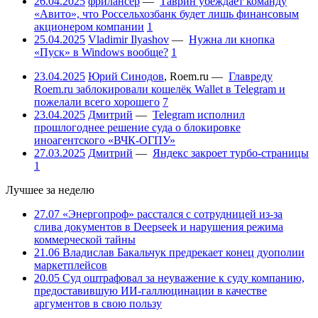
26.04.2025
фрилансер
—
Таврин убеждает команду
«Авито», что Россельхозбанк будет лишь финансовым
акционером компании
1
25.04.2025
Vladimir Ilyashov
—
Нужна ли кнопка
«Пуск» в Windows вообще?
1
23.04.2025
Юрий Синодов
,
Roem.ru
—
Главреду
Roem.ru заблокировали кошелёк Wallet в Telegram и
пожелали всего хорошего
7
23.04.2025
Дмитрий
—
Telegram исполнил
прошлогоднее решение суда о блокировке
иноагентского «ВЧК-ОГПУ»
27.03.2025
Дмитрий
—
Яндекс закроет турбо-страницы
1
Лучшее за неделю
27.07
«Энергопроф» расстался с сотрудницей из-за
слива документов в Deepseek и нарушения режима
коммерческой тайны
21.06
Владислав Бакальчук предрекает конец дуополии
маркетплейсов
20.05
Суд оштрафовал за неуважение к суду компанию,
предоставившую ИИ-галлюцинации в качестве
аргументов в свою пользу