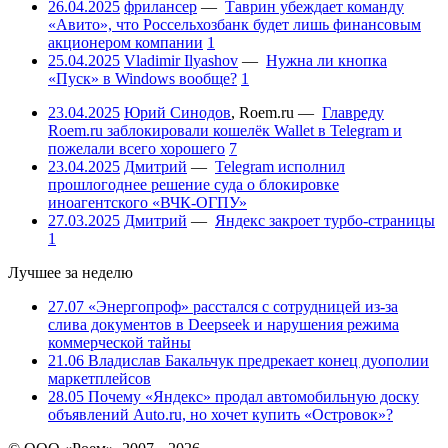
26.04.2025
фрилансер
—
Таврин убеждает команду
«Авито», что Россельхозбанк будет лишь финансовым
акционером компании
1
25.04.2025
Vladimir Ilyashov
—
Нужна ли кнопка
«Пуск» в Windows вообще?
1
23.04.2025
Юрий Синодов
,
Roem.ru
—
Главреду
Roem.ru заблокировали кошелёк Wallet в Telegram и
пожелали всего хорошего
7
23.04.2025
Дмитрий
—
Telegram исполнил
прошлогоднее решение суда о блокировке
иноагентского «ВЧК-ОГПУ»
27.03.2025
Дмитрий
—
Яндекс закроет турбо-страницы
1
Лучшее за неделю
27.07
«Энергопроф» расстался с сотрудницей из-за
слива документов в Deepseek и нарушения режима
коммерческой тайны
21.06
Владислав Бакальчук предрекает конец дуополии
маркетплейсов
28.05
Почему «Яндекс» продал автомобильную доску
объявлений Auto.ru, но хочет купить «Островок»?