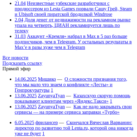
21.04
Неизвестные узбекские разработчики с
продюссером из Lesta Games порвали Сашу Грей, Steam
и Ubisoft своей пиратской бродилкой Windrose
2.04
Доля денег от недвижимости на рекламном рынке
упала на четверть, ЦИАН рекламируется лишь по
телеку
31.03
Аккаунт «Кремля» набрал в Max в 5 раз больше
подписчиков, чем в Telegram. У остальных результаты в
Max’е в разы хуже чем в Telegram
Все новости
Подсказать ссылку
Прямой эфир
14.06.2025
Мишико
—
О сложности признания того,
что мы мало что знаем о конфликте «Лесты» и
Генпрокуратуры
1
13.06.2025
ZayunyaTyan
—
Казахскую скорую помощь
показывают клиентам через «Яндекс.Такси»
1
13.06.2025
ZayunyaTyan
—
Как не надо закрывать свои
сервисы — на примере сервиса заправки «Турбо»
6.05.2025
фрилансер
—
Скончался Вячеслав Варванин:
директор по развитию той Lenta.ru, которой она никогда
уже не будет
1