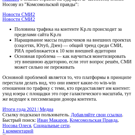
Носову из "Комсомольской правды":
Новости СМИ2
Новости СМИ2
Половина трафика на контенте Kp.ru происходит за
пределами сайта Kp.ru
Наращивание массы подписчиков на внешних проектах
(соцсетях, Ютуб, Дзен) — общий тренд среди СМИ,
РИА приближается к 10 млн внешней аудитории
Основная проблема — как научиться монетизировать
эту внешнюю аудиторию, если этот вопрос решён, СМИ
может сильно не переживать
Основной проблемой является то, что платформы в принципе
перестали делать вид, что они имеют какие-то win-win
отношения по трафику с теми, кто предоставляет им контент:
уход юзера с площадки это горе галактического масштаба, тут
же ведущее к пессимизации донора контента.
Итоги года 2021 | Медиа
Ссылку подсказал пользователь.
Добавляйте свои ссылки
.
Быстрый поиск:
Иван Макаров
,
Комсомольская Правда
,
Носова Олеся
,
Социальные сети
.
1
комментарий