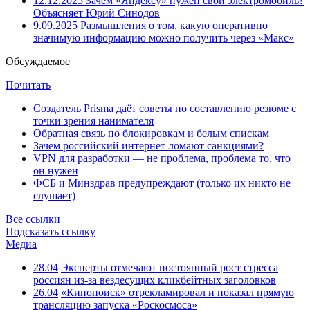
12.12.2025
Зачем «Яндексу» нужен свой электромобиль?
Объясняет Юрий Синодов
9.09.2025
Размышления о том, какую оперативно
значимую информацию можно получить через «Макс»
Обсуждаемое
Почитать
Создатель Prisma даёт советы по составлению резюме с
точки зрения нанимателя
Обратная связь по блокировкам и белым спискам
Зачем российский интернет ломают санкциями?
VPN для разработки — не проблема, проблема то, что
он нужен
ФСБ и Минздрав предупреждают (только их никто не
слушает)
Все ссылки
Подсказать ссылку
Медиа
28.04
Эксперты отмечают постоянный рост стресса
россиян из-за вездесущих кликбейтных заголовков
26.04
«Кинопоиск» отрекламировал и показал прямую
трансляцию запуска «Роскосмоса»