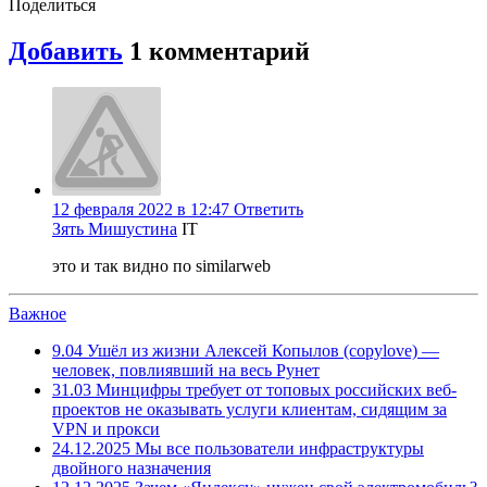
Поделиться
Добавить
1
комментарий
12 февраля 2022 в 12:47
Ответить
Зять Мишустина
IT
это и так видно по similarweb
Важное
9.04
Ушёл из жизни Алексей Копылов (copylove) —
человек, повлиявший на весь Рунет
31.03
Минцифры требует от топовых российских веб-
проектов не оказывать услуги клиентам, сидящим за
VPN и прокси
24.12.2025
Мы все пользователи инфраструктуры
двойного назначения