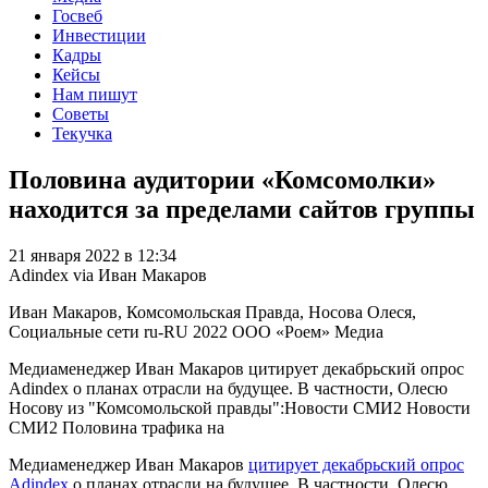
Госвеб
Инвестиции
Кадры
Кейсы
Нам пишут
Советы
Текучка
Половина аудитории «Комсомолки»
находится за пределами сайтов группы
21 января 2022 в 12:34
Adindex via Иван Макаров
Иван Макаров, Комсомольская Правда, Носова Олеся,
Социальные сети
ru-RU
2022
ООО «Роем»
Медиа
Медиаменеджер Иван Макаров цитирует декабрьский опрос
Adindex о планах отрасли на будущее. В частности, Олесю
Носову из "Комсомольской правды":Новости СМИ2 Новости
СМИ2 Половина трафика на
Медиаменеджер Иван Макаров
цитирует декабрьский опрос
Adindex
о планах отрасли на будущее. В частности, Олесю