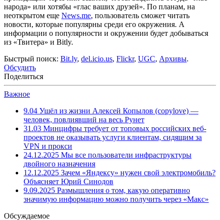
народа» или хотябы «глас ваших друзей». По планам, на
неоткрытом еще
News.me
, пользователь сможет читать
новости, которые популярны среди его окружения. А
информации о популярности и окружении будет добываться
из «Твитера» и Bitly.
Быстрый поиск:
Bit.ly
,
del.icio.us
,
Flickr
,
UGC
,
Архивы
.
Обсудить
Поделиться
Важное
9.04
Ушёл из жизни Алексей Копылов (copylove) —
человек, повлиявший на весь Рунет
31.03
Минцифры требует от топовых российских веб-
проектов не оказывать услуги клиентам, сидящим за
VPN и прокси
24.12.2025
Мы все пользователи инфраструктуры
двойного назначения
12.12.2025
Зачем «Яндексу» нужен свой электромобиль?
Объясняет Юрий Синодов
9.09.2025
Размышления о том, какую оперативно
значимую информацию можно получить через «Макс»
Обсуждаемое