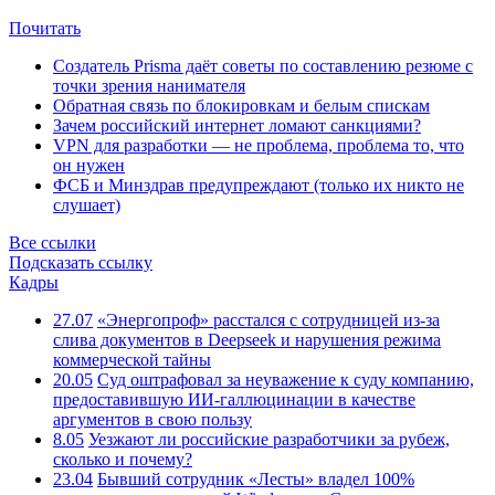
Почитать
Создатель Prisma даёт советы по составлению резюме с
точки зрения нанимателя
Обратная связь по блокировкам и белым спискам
Зачем российский интернет ломают санкциями?
VPN для разработки — не проблема, проблема то, что
он нужен
ФСБ и Минздрав предупреждают (только их никто не
слушает)
Все ссылки
Подсказать ссылку
Кадры
27.07
«Энергопроф» расстался с сотрудницей из-за
слива документов в Deepseek и нарушения режима
коммерческой тайны
20.05
Суд оштрафовал за неуважение к суду компанию,
предоставившую ИИ-галлюцинации в качестве
аргументов в свою пользу
8.05
Уезжают ли российские разработчики за рубеж,
сколько и почему?
23.04
Бывший сотрудник «Лесты» владел 100%