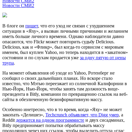
Новости СМИ2
Новости СМИ2
В блоге он
пишет
, что его уход не связан с ухудшением
ситуации в «Яху», а вызван личными причинами и желанием
иметь больше личного времени. Однако наблюдатели давно
опасаются, что Flickr может повторить судьбу Delicious.
Delicious, как и «Фликр», был когда-то сервисом с мировым
именем, был куплен Yahoo, но теперь находится в «закатном»
состоянии и по слухам продается уже
за одну пятую от цены
трупа
.
На момент объявления об уходе из Yahoo, Ротенберг не
сообщил о своих дальнейших планах. Но вскоре стало
известно, что Мэтью переезжает из солнечной Калифорнии в
Нью-Йорк, Нью-Йорк, чтобы занять там должность вице-
президента в Bitly, компании по превращению ссылок на веб-
сайты в обезличенную безинформативную массу.
Особенно инетресно, что в то время, когда «Яху» не может
закопать «Делишез»,
Techcrunch объявляет, что Digg умер
, а
Reddit
держится на одном программисте
и двух сисадминах,
Bitly предпринимает попытки обрабатывать массу
проходящих через них ссылок, чтобы выделить оттуда «глас