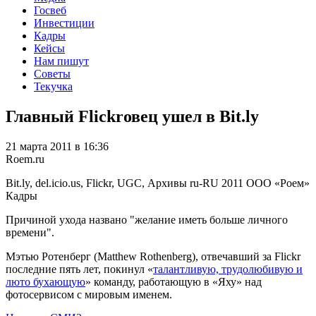
Госвеб
Инвестиции
Кадры
Кейсы
Нам пишут
Советы
Текучка
Главный Flickrовец ушел в Bit.ly
21 марта 2011 в 16:36
Roem.ru
Bit.ly, del.icio.us, Flickr, UGC, Архивы
ru-RU
2011
ООО «Роем»
Кадры
Причиной ухода названо "желание иметь больше личного
времени".
Мэтью Ротенберг (Matthew Rothenberg), отвечавший за Flickr
последние пять лет, покинул «
талантливую, трудолюбивую и
люто бухающую
» команду, работающую в «Яху» над
фотосервисом с мировым именем.