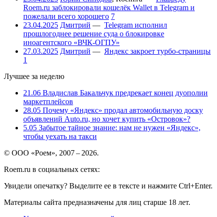
Roem.ru заблокировали кошелёк Wallet в Telegram и
пожелали всего хорошего
7
23.04.2025
Дмитрий
—
Telegram исполнил
прошлогоднее решение суда о блокировке
иноагентского «ВЧК-ОГПУ»
27.03.2025
Дмитрий
—
Яндекс закроет турбо-страницы
1
Лучшее за неделю
21.06
Владислав Бакальчук предрекает конец дуополии
маркетплейсов
28.05
Почему «Яндекс» продал автомобильную доску
объявлений Auto.ru, но хочет купить «Островок»?
5.05
Забытое тайное знание: нам не нужен «Яндекс»,
чтобы уехать на такси
© ООО «Роем», 2007 – 2026.
Roem.ru в социальных сетях:
Увидели опечатку? Выделите ее в тексте и нажмите Ctrl+Enter.
Материалы сайта предназначены для лиц старше 18 лет.