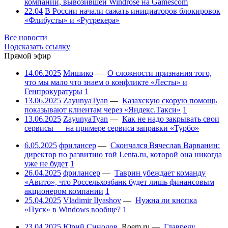
компании, вывозившей Windrose на Gamescom
22.04
В России начали сажать инициаторов блокировок
«Флибусты» и «Рутрекера»
Все новости
Подсказать ссылку
Прямой эфир
14.06.2025
Мишико
—
О сложности признания того,
что мы мало что знаем о конфликте «Лесты» и
Генпрокуратуры
1
13.06.2025
ZayunyaTyan
—
Казахскую скорую помощь
показывают клиентам через «Яндекс.Такси»
1
13.06.2025
ZayunyaTyan
—
Как не надо закрывать свои
сервисы — на примере сервиса заправки «Турбо»
6.05.2025
фрилансер
—
Скончался Вячеслав Варванин:
директор по развитию той Lenta.ru, которой она никогда
уже не будет
1
26.04.2025
фрилансер
—
Таврин убеждает команду
«Авито», что Россельхозбанк будет лишь финансовым
акционером компании
1
25.04.2025
Vladimir Ilyashov
—
Нужна ли кнопка
«Пуск» в Windows вообще?
1
23.04.2025
Юрий Синодов
,
Roem.ru
—
Главреду