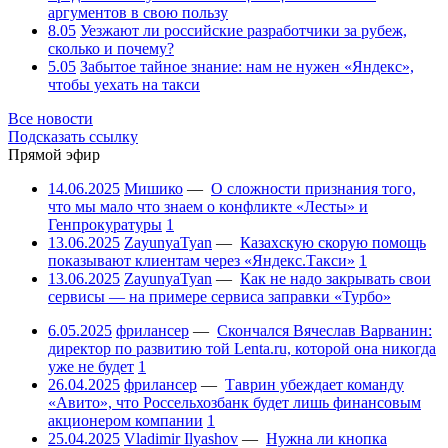
аргументов в свою пользу
8.05
Уезжают ли российские разработчики за рубеж,
сколько и почему?
5.05
Забытое тайное знание: нам не нужен «Яндекс»,
чтобы уехать на такси
Все новости
Подсказать ссылку
Прямой эфир
14.06.2025
Мишико
—
О сложности признания того,
что мы мало что знаем о конфликте «Лесты» и
Генпрокуратуры
1
13.06.2025
ZayunyaTyan
—
Казахскую скорую помощь
показывают клиентам через «Яндекс.Такси»
1
13.06.2025
ZayunyaTyan
—
Как не надо закрывать свои
сервисы — на примере сервиса заправки «Турбо»
6.05.2025
фрилансер
—
Скончался Вячеслав Варванин:
директор по развитию той Lenta.ru, которой она никогда
уже не будет
1
26.04.2025
фрилансер
—
Таврин убеждает команду
«Авито», что Россельхозбанк будет лишь финансовым
акционером компании
1
25.04.2025
Vladimir Ilyashov
—
Нужна ли кнопка