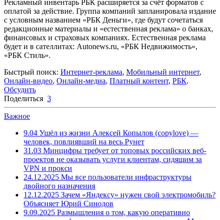
Рекламный инвентарь РБК расширяется за счёт форматов с
оплатой за действие. Группа компаний запланировала издание
с условным названием «РБК Деньги», где будут сочетаться
редакционные материалы и «естественная реклама» о банках,
финансовых и страховых компаниях. Естественная реклама
будет и в сателлитах: Autonews.ru, «РБК Недвижимость»,
«РБК Стиль».
Быстрый поиск:
Интернет-реклама
,
Мобильный интернет
,
Онлайн-видео
,
Онлайн-медиа
,
Платный контент
,
РБК
.
Обсудить
Поделиться
3
Важное
9.04
Ушёл из жизни Алексей Копылов (copylove) —
человек, повлиявший на весь Рунет
31.03
Минцифры требует от топовых российских веб-
проектов не оказывать услуги клиентам, сидящим за
VPN и прокси
24.12.2025
Мы все пользователи инфраструктуры
двойного назначения
12.12.2025
Зачем «Яндексу» нужен свой электромобиль?
Объясняет Юрий Синодов
9.09.2025
Размышления о том, какую оперативно