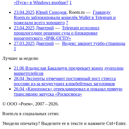
«Пуск» в Windows вообще?
1
23.04.2025
Юрий Синодов
,
Roem.ru
—
Главреду
Roem.ru заблокировали кошелёк Wallet в Telegram и
пожелали всего хорошего
7
23.04.2025
Дмитрий
—
Telegram исполнил
прошлогоднее решение суда о блокировке
иноагентского «ВЧК-ОГПУ»
27.03.2025
Дмитрий
—
Яндекс закроет турбо-страницы
1
Лучшее за неделю
21.06
Владислав Бакальчук предрекает конец дуополии
маркетплейсов
28.04
Эксперты отмечают постоянный рост стресса
россиян из-за вездесущих кликбейтных заголовков
26.04
«Кинопоиск» отрекламировал и показал прямую
трансляцию запуска «Роскосмоса»
© ООО «Роем», 2007 – 2026.
Roem.ru в социальных сетях:
Увидели опечатку? Выделите ее в тексте и нажмите Ctrl+Enter.