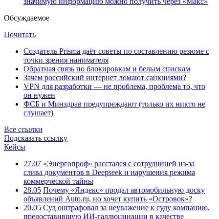
значимую информацию можно получить через «Макс»
Обсуждаемое
Почитать
Создатель Prisma даёт советы по составлению резюме с
точки зрения нанимателя
Обратная связь по блокировкам и белым спискам
Зачем российский интернет ломают санкциями?
VPN для разработки — не проблема, проблема то, что
он нужен
ФСБ и Минздрав предупреждают (только их никто не
слушает)
Все ссылки
Подсказать ссылку
Кейсы
27.07
«Энергопроф» расстался с сотрудницей из-за
слива документов в Deepseek и нарушения режима
коммерческой тайны
28.05
Почему «Яндекс» продал автомобильную доску
объявлений Auto.ru, но хочет купить «Островок»?
20.05
Суд оштрафовал за неуважение к суду компанию,
предоставившую ИИ-галлюцинации в качестве