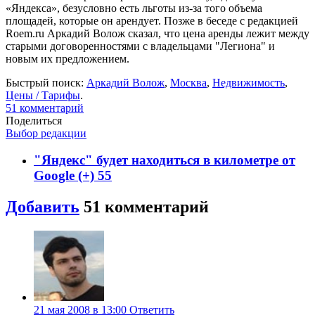
«Яндекса», безусловно есть льготы из-за того объема
площадей, которые он арендует. Позже в беседе с редакцией
Roem.ru Аркадий Волож сказал, что цена аренды лежит между
старыми договоренностями с владельцами "Легиона" и
новым их предложением.
Быстрый поиск:
Аркадий Волож
,
Москва
,
Недвижимость
,
Цены / Тарифы
.
51
комментарий
Поделиться
Выбор редакции
"Яндекс" будет находиться в километре от
Google (+)
55
Добавить
51
комментарий
21 мая 2008 в 13:00
Ответить