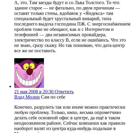
А, это. Там заезды будут и со Льва Толстого. То что
здание старое — не фатально, по двум причинам —
оставят только стены, вдобавок у «Яндекса» там
специальный будет хрустальный виварий, типа
последнего выдоха господина ПЖ. С энергоснабжением
проблем тоже не обещают, как и с Интернетом и
телефонией — два независимых провайдера,
электричество по классу B, если не ошибаюсь. Что это
не знаю, сразу скажу. Но так понимаю, что дата-центр
все же не поставить.
21 мая 2008 в 20:30
Ответить
Влад Молин
Сам по себе
Конечно, разрулить так или иначе можно практически
любую проблему. Только, имхо, весьма опрометчиво
делать себе основной офис в центре, да ещё в таком
неоднозначном районе. Сейчас компании как правило
наоборот валят из центра куда-нибудь подальше в