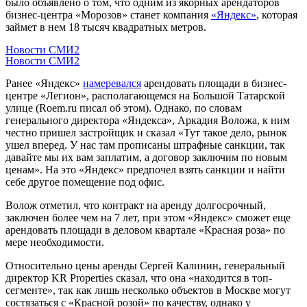
было объявлено о том, что одним из якорных арендаторов
бизнес-центра «Морозов» станет компания
«Яндекс»
, которая
займет в нем 18 тысяч квадратных метров.
Новости СМИ2
Новости СМИ2
Ранее «Яндекс»
намеревался
арендовать площади в бизнес-
центре «Легион», располагающемся на Большой Татарской
улице (Roem.ru писал об этом). Однако, по словам
генерального директора «Яндекса», Аркадия Воложа, к ним
честно пришел застройщик и сказал «Тут такое дело, рынок
ушел вперед. У нас там прописаны штрафные санкции, так
давайте мы их вам заплатим, а договор заключим по новым
ценам». На это «Яндекс» предпочел взять санкции и найти
себе другое помещение под офис.
Волож отметил, что контракт на аренду долгосрочный,
заключен более чем на 7 лет, при этом «Яндекс» сможет еще
арендовать площади в деловом квартале «Красная роза» по
мере необходимости.
Относительно цены аренды Сергей Калинин, генеральный
директор KR Properties сказал, что она «находится в топ-
сегменте», так как лишь несколько объектов в Москве могут
состязаться с «Красной розой» по качеству, однако у