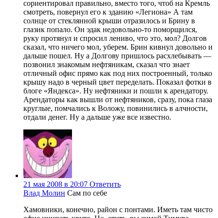
сориентировал правильно, вместо того, чтоб на Кремль
смотреть, повернул его к зданию «Легиона» А там
солнце от стеклянной крыши отразилось и Брину в
глазик попало. Он эдак недовольно-то поморщился,
руку протянул и спросил лениво, что это, мол? Долгов
сказал, что ничего мол, уберем. Брин кивнул довольно и
дальше пошел. Ну а Долгову пришлось расхлебывать —
позвонил знакомым нефтяникам, сказал что знает
отличный офис прямо как под них построенный, только
крышу надо в черный цвет переделать. Показал фотки в
блоге «Яндекса». Ну нефтяники и пошли к арендатору.
Арендаторы как вышли от нефтяников, сразу, пока глаза
круглые, помчались к Воложу, повинились в алчности,
отдали денег. Ну а дальше уже все известно.
21 мая 2008 в 20:07
Ответить
Влад Молин
Сам по себе
Хамовники, конечно, район с понтами. Иметь там чисто