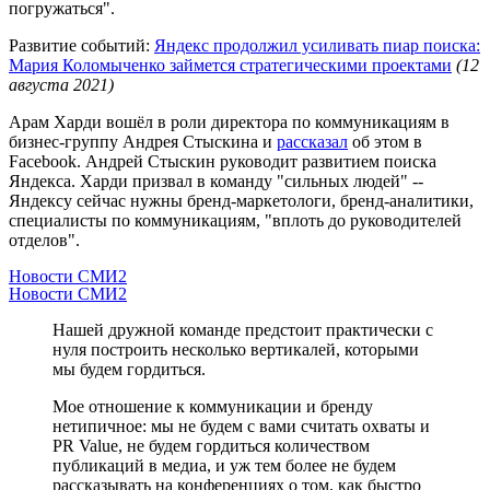
погружаться".
Развитие событий:
Яндекс продолжил усиливать пиар поиска:
Мария Коломыченко займется стратегическими проектами
(12
августа 2021)
Арам Харди вошёл в роли директора по коммуникациям в
бизнес-группу Андрея Стыскина и
рассказал
об этом в
Facebook. Андрей Стыскин руководит развитием поиска
Яндекса. Харди призвал в команду "сильных людей" --
Яндексу сейчас нужны бренд-маркетологи, бренд-аналитики,
специалисты по коммуникациям, "вплоть до руководителей
отделов".
Новости СМИ2
Новости СМИ2
Нашей дружной команде предстоит практически с
нуля построить несколько вертикалей, которыми
мы будем гордиться.
Мое отношение к коммуникации и бренду
нетипичное: мы не будем с вами считать охваты и
PR Value, не будем гордиться количеством
публикаций в медиа, и уж тем более не будем
рассказывать на конференциях о том, как быстро