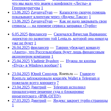
что мы мало что знаем о конфликте «Лесты» и
Генпрокуратуры
1
13.06.2025
ZayunyaTyan
—
Казахскую скорую помощь
показывают клиентам через «Яндекс.Такси»
1
13.06.2025
ZayunyaTyan
—
Как не надо закрывать свои
сервисы — на примере сервиса заправки «Турбо»
6.05.2025
фрилансер
—
Скончался Вячеслав Варванин:
директор по развитию той Lenta.ru, которой она никогда
уже не будет
1
26.04.2025
фрилансер
—
Таврин убеждает команду
«Авито», что Россельхозбанк будет лишь финансовым
акционером компании
1
25.04.2025
Vladimir Ilyashov
—
Нужна ли кнопка
«Пуск» в Windows вообще?
1
23.04.2025
Юрий Синодов
,
Roem.ru
—
Главреду
Roem.ru заблокировали кошелёк Wallet в Telegram и
пожелали всего хорошего
7
23.04.2025
Дмитрий
—
Telegram исполнил
прошлогоднее решение суда о блокировке
иноагентского «ВЧК-ОГПУ»
27.03.2025
Дмитрий
—
Яндекс закроет турбо-страницы
1