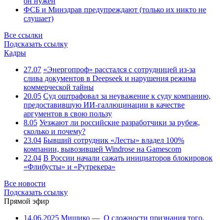
он нужен
ФСБ и Минздрав предупреждают (только их никто не
слушает)
Все ссылки
Подсказать ссылку
Кадры
27.07
«Энергопроф» расстался с сотрудницей из-за
слива документов в Deepseek и нарушения режима
коммерческой тайны
20.05
Суд оштрафовал за неуважение к суду компанию,
предоставившую ИИ-галлюцинации в качестве
аргументов в свою пользу
8.05
Уезжают ли российские разработчики за рубеж,
сколько и почему?
23.04
Бывший сотрудник «Лесты» владел 100%
компании, вывозившей Windrose на Gamescom
22.04
В России начали сажать инициаторов блокировок
«Флибусты» и «Рутрекера»
Все новости
Подсказать ссылку
Прямой эфир
14.06.2025
Мишико
—
О сложности признания того,