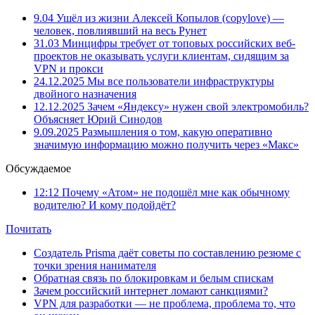
9.04
Ушёл из жизни Алексей Копылов (copylove) —
человек, повлиявший на весь Рунет
31.03
Минцифры требует от топовых российских веб-
проектов не оказывать услуги клиентам, сидящим за
VPN и прокси
24.12.2025
Мы все пользователи инфраструктуры
двойного назначения
12.12.2025
Зачем «Яндексу» нужен свой электромобиль?
Объясняет Юрий Синодов
9.09.2025
Размышления о том, какую оперативно
значимую информацию можно получить через «Макс»
Обсуждаемое
12:12
Почему «Атом» не подошёл мне как обычному
водителю? И кому подойдёт?
Почитать
Создатель Prisma даёт советы по составлению резюме с
точки зрения нанимателя
Обратная связь по блокировкам и белым спискам
Зачем российский интернет ломают санкциями?
VPN для разработки — не проблема, проблема то, что