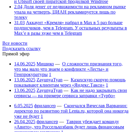
и Ubisoft своей пиратской бродилкой Windrose
2.04
Доля денег от недвижимости на рекламном рынке
упала на четверть, ЦИАН рекламируется лишь по
телеку
31.03
Аккаунт «Кремля» набрал в Max в 5 раз больше
подписчиков, чем в Telegram. У остальных результаты в
Max’е в разы хуже чем в Telegram
Все новости
Подсказать ссылку
Прямой эфир
14.06.2025
Мишико
—
О сложности признания того,
что мы мало что знаем о конфликте «Лесты» и
Генпрокуратуры
1
13.06.2025
ZayunyaTyan
—
Казахскую скорую помощь
показывают клиентам через «Яндекс.Такси»
1
13.06.2025
ZayunyaTyan
—
Как не надо закрывать свои
сервисы — на примере сервиса заправки «Турбо»
6.05.2025
фрилансер
—
Скончался Вячеслав Варванин:
директор по развитию той Lenta.ru, которой она никогда
уже не будет
1
26.04.2025
фрилансер
—
Таврин убеждает команду
«Авито», что Россельхозбанк будет лишь финансовым