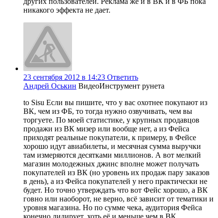
других пользователей. Реклама же и в ВК и в ФБ пока
никакого эффекта не дает.
23 сентября 2012 в 14:23
Ответить
Андрей Оськин
ВидеоИнструмент рунета
to Sisu Если вы пишите, что у вас охотнее покупают из
ВК, чем из ФБ, то тогда нужно озвучивать, чем вы
торгуете. По моей статистике, у крупных продавцов
продажи из ВК мизер или вообще нет, а из Фейса
приходят реальные покупатели, к примеру, в Фейсе
хорошо идут авиабилеты, и месячная сумма выручки
там измеряются десятками миллионов. А вот мелкий
магазин молодежных джинс вполне может получать
покупателей из ВК (но уровень их продаж пару заказов
в день), а из Фейса покупателей у него практически не
будет. Но точно утверждать что вот Фейс хорошо, а ВК
говно или наоборот, не верно, всё зависит от тематики и
уровня магазина. Но по сумме чека, аудитория Фейса
конечно лидирует, хоть её и меньше чем в ВК.