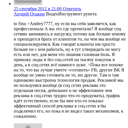
25 сентября 2012 в 21:00
Ответить
Андрей Оськин
ВидеоИнструмент рунета
to Sisu >Andrey7777, ну если вы себя заявляется, как
профессионала А вы это где прочитали? Я вообще соц
сетями занимаюсь в нагрузку, потому как больше некому
и приходится брать от клиентов то, на чем мы вообще не
специализируемся. Как говорят клиенты им просто
больше не с кем работать, ну я тут утверждать не могу
есть или нет, для меня это лишняя головная боль. Я
привожу лиды и без соц.сетей на тысячу покупок в
день, а в соц.сетях всё намного хуже. >Пока все похоже
на то, что вы лучше умеете «готовить» FB, другие ВК Я
вообще не умею готовить не то, ни другое. Там и там
одинаково выстроена технология продаж. Рекламой мы
не пользуемся вообще (в соц сетях реклама это
отдельная песня, дебильнее и не эффективнее чем
реклама в соц.сетях трудно что-то придумать), трафик
идёт естественно, если бы мне кто-то показал
эффективный способ рекламы в соц.сетях я бы
подключил его, но пока я не видел таких механизмов, к
сожалению.