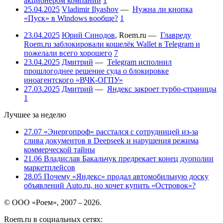
акционером компании
1
25.04.2025
Vladimir Ilyashov
—
Нужна ли кнопка
«Пуск» в Windows вообще?
1
23.04.2025
Юрий Синодов
,
Roem.ru
—
Главреду
Roem.ru заблокировали кошелёк Wallet в Telegram и
пожелали всего хорошего
7
23.04.2025
Дмитрий
—
Telegram исполнил
прошлогоднее решение суда о блокировке
иноагентского «ВЧК-ОГПУ»
27.03.2025
Дмитрий
—
Яндекс закроет турбо-страницы
1
Лучшее за неделю
27.07
«Энергопроф» расстался с сотрудницей из-за
слива документов в Deepseek и нарушения режима
коммерческой тайны
21.06
Владислав Бакальчук предрекает конец дуополии
маркетплейсов
28.05
Почему «Яндекс» продал автомобильную доску
объявлений Auto.ru, но хочет купить «Островок»?
© ООО «Роем», 2007 – 2026.
Roem.ru в социальных сетях: