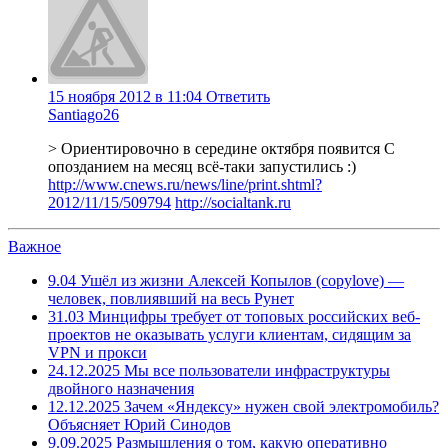
15 ноября 2012 в 11:04
Ответить
Santiago26
> Ориентировочно в середине октября появится С
опозданием на месяц всё-таки запустились :)
http://www.cnews.ru/news/line/print.shtml?
2012/11/15/509794
http://socialtank.ru
Важное
9.04
Ушёл из жизни Алексей Копылов (copylove) —
человек, повлиявший на весь Рунет
31.03
Минцифры требует от топовых российских веб-
проектов не оказывать услуги клиентам, сидящим за
VPN и прокси
24.12.2025
Мы все пользователи инфраструктуры
двойного назначения
12.12.2025
Зачем «Яндексу» нужен свой электромобиль?
Объясняет Юрий Синодов
9.09.2025
Размышления о том, какую оперативно