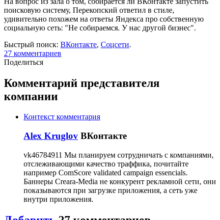
На вопрос из зала о том, собирается ли ВКонтакте запустить
поисковую систему, Перекопский ответил в стиле,
удивительно похожем на ответы Яндекса про собственную
социальную сеть: "Не собираемся. У нас другой бизнес".
Быстрый поиск:
ВКонтакте
,
Соцсети
.
27
комментариев
Поделиться
Комментарий представителя
компании
Контекст комментария
Alex Kruglov
ВКонтакте
vk46784911 Мы планируем сотрудничать с компаниями,
отслеживающими качество траффика, почитайте
например ComScore validated campaign essencials.
Баннеры Creara-Media не конкурент рекламной сети, они
показываются при загрузке приложения, а сеть уже
внутри приложения.
Добавить
27
комментариев