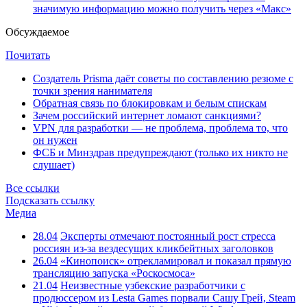
значимую информацию можно получить через «Макс»
Обсуждаемое
Почитать
Создатель Prisma даёт советы по составлению резюме с
точки зрения нанимателя
Обратная связь по блокировкам и белым спискам
Зачем российский интернет ломают санкциями?
VPN для разработки — не проблема, проблема то, что
он нужен
ФСБ и Минздрав предупреждают (только их никто не
слушает)
Все ссылки
Подсказать ссылку
Медиа
28.04
Эксперты отмечают постоянный рост стресса
россиян из-за вездесущих кликбейтных заголовков
26.04
«Кинопоиск» отрекламировал и показал прямую
трансляцию запуска «Роскосмоса»
21.04
Неизвестные узбекские разработчики с
продюссером из Lesta Games порвали Сашу Грей, Steam